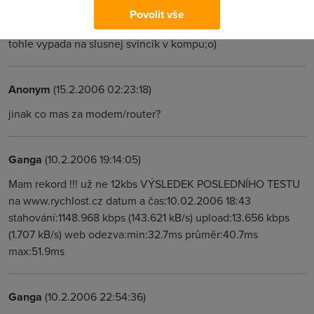
Povolit vše
Anonym
(15.2.2006 02:23:02)
tohle vypada na slusnej svincik v kompu;o)
Anonym
(15.2.2006 02:23:18)
jinak co mas za modem/router?
Ganga
(10.2.2006 19:14:05)
Mam rekord !!! už ne 12kbs VÝSLEDEK POSLEDNÍHO TESTU
na www.rychlost.cz datum a čas:10.02.2006 18:43
stahování:1148.968 kbps (143.621 kB/s) upload:13.656 kbps
(1.707 kB/s) web odezva:min:32.7ms průměr:40.7ms
max:51.9ms
Ganga
(10.2.2006 22:54:36)