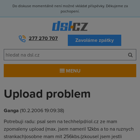
Do diskuse momentálně není možné vkládat příspěvky. Děkujeme za
pochopení.
277 270 707
Zavoláme zpátky
MENU
Upload problem
Ganga
(10.2.2006 19:09:38)
Potrebuji radu: psal sem na techhelp@iol.cz ze mam
zpomaleny upload (max. jsem nameril 12kbs a to na ruznych
strankach)osobne mam mit 256kbs.(zkousel jsem jestli