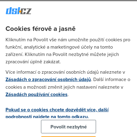
nemam nahodou nejake spamy trojany atd. nenasel sem nic
v kompu a je divne ze ze zacatku kdyz nekomu neco
posilam treba pres ICQ tak prvnich 5 sekund to jede 40kbs a
pak se to najednou zpomali na 600bs) Z telecomu mi napsali
Cookies férově a jasně
toto: "Otestujte snizeni hodnoty MTU a MRU na 1450 pokud
Kliknutím na Povolit vše nám umožníte použití cookies pro
mate USB modem, pouzijte prilozenou utilitu."
funkční, analytické a marketingové účely na tomto
(TCPOptimalizer(pro XP)) A fakt, ze nevim co tam mam
zařízení. Kliknutím na Povolit nezbytné můžete jejich
udelat, budu rad kdyz mi nekdo s tim poradi. diky za rady
zpracování úplně zakázat.
tem co tomu porozumneli vic nez ja.
Více informací o zpracování osobních údajů naleznete v
Zásadách o zpracování osobních údajů
. Další informace o
Ganga
(10.2.2006 19:13:14)
cookies a možnosti změnit jejich nastavení naleznete v
Zásadách používání cookies
.
Mam rekord !!! VÝSLEDEK POSLEDNÍHO TESTU na
www.rychlost.cz datum a čas:10.02.2006 18:43
Pokud se o cookies chcete dozvědět více, další
stahování:1148.968 kbps (143.621 kB/s) upload:13.656 kbps
podrobnosti najdete na tomto odkazu.
(1.707 kB/s) !!!!!už ne 12kbs!!!! web odezva:min:32.7ms
průměr:40.7ms max:51.9ms
Povolit nezbytné