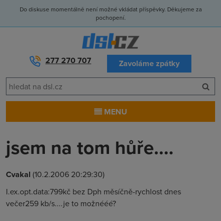
Do diskuse momentálně není možné vkládat příspěvky. Děkujeme za
pochopení.
277 270 707
Zavoláme zpátky
MENU
jsem na tom hůře....
Cvakal
(10.2.2006 20:29:30)
I.ex.opt.data:799kč bez Dph měsíčně-rychlost dnes
večer259 kb/s....je to možnééé?