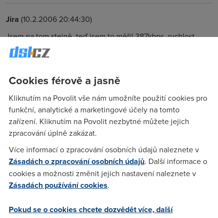
Jira
(10.2.2006 20:44:30)
Jsem na tom stejně, teď jsem to měřil 387kbps, rychlost
odezvy 310ms. Rychnov nad Kněžnou.
Cookies férově a jasně
Cvakal marian
(10.2.2006 20:50:36)
jsem 800 m od ústředny..platím,nestahuju...Soudruzi za coo?
Kliknutím na Povolit vše nám umožníte použití cookies pro
funkční, analytické a marketingové účely na tomto
zařízení. Kliknutím na Povolit nezbytné můžete jejich
Anonym
(10.2.2006 21:31:45)
zpracování úplně zakázat.
Když nestahuješ,tak na co to potřebuješ.
Více informací o zpracování osobních údajů naleznete v
Zásadách o zpracování osobních údajů
. Další informace o
cookies a možnosti změnit jejich nastavení naleznete v
Cvakal
(10.2.2006 21:40:12)
Zásadách používání cookies
.
jsem uživatel,ale nemám čas u stránky sedět,než se načte....
To ale není podstatné,asi by Tě to taky štvalo..
Pokud se o cookies chcete dozvědět více, další