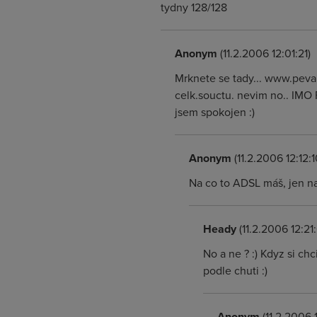
tydny 128/128
Anonym
(11.2.2006 12:01:21)
Mrknete se tady... www.pevap
celk.souctu. nevim no.. IMO 
jsem spokojen :)
Anonym
(11.2.2006 12:12:1
Na co to ADSL máš, jen n
Heady
(11.2.2006 12:21
No a ne ? :) Kdyz si c
podle chuti :)
Anonym
(11.2.2006 