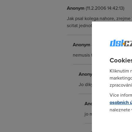
Anonym
(11.2.2006 14:42:13)
Jak psal kolega nahore, zrejme 
scitat jednotlive tydny, abyste zj
Anonym
(11.2.2006 14:53:56)
nemusis to scitat dole pod g
Cookies
Kliknutím 
Anonym
(11.2.2006 17:34:1
marketingo
Jo diky sem si nevsiml. I 
zpracování
Více infor
osobních 
Anonym
(11.2.2006 17:
naleznete
jo mohlo no,ale aspon 
Pokud se o
odkazu.