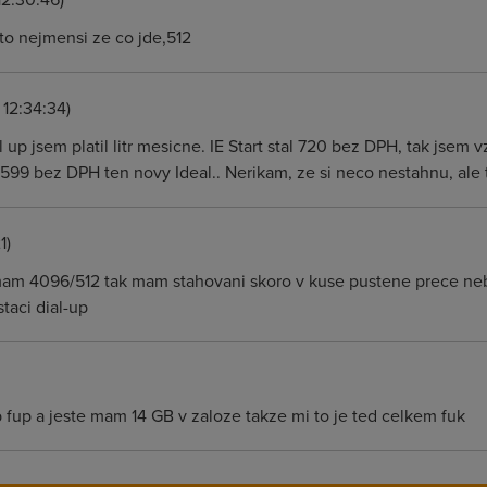
to nejmensi ze co jde,512
 12:34:34)
al up jsem platil litr mesicne. IE Start stal 720 bez DPH, tak jse
599 bez DPH ten novy Ideal.. Nerikam, ze si neco nestahnu, ale
1)
am 4096/512 tak mam stahovani skoro v kuse pustene prece neb
taci dial-up
fup a jeste mam 14 GB v zaloze takze mi to je ted celkem fuk