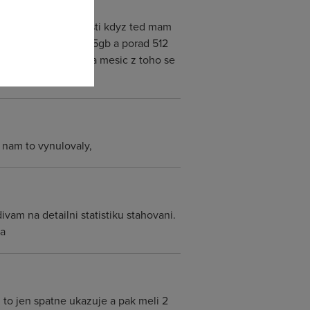
ezenu do novy rychlosti kdyz ted mam
 tydne mam kolem 3-5gb a porad 512
ou rychlost...8gb na mesic z toho se
 nam to vynulovaly,
ivam na detailni statistiku stahovani.
ta
im to jen spatne ukazuje a pak meli 2