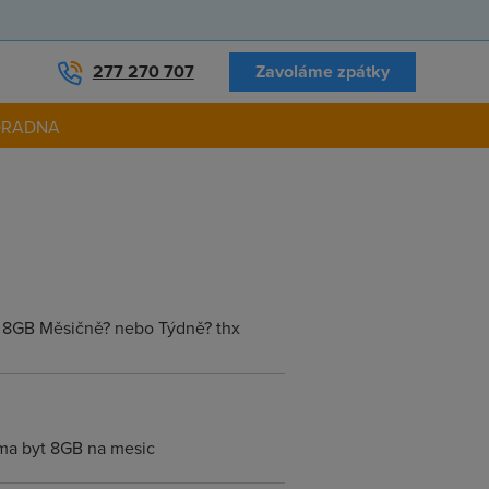
277 270 707
Zavoláme zpátky
ORADNA
o 8GB Měsičně? nebo Týdně? thx
 ma byt 8GB na mesic