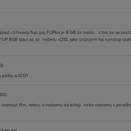
last.cz/heady/fup.jpg FUPka je 8 GB za mesic.. s tim ze se pocit
FUP 8GB staci az az, neberu xDSL jako pripojeni na nonstop staho
0)
a poštu a ICQ?
:00)
hci sosnout film, reknu si nekomu na koleji, nebo nekomu s por
12:30:46)