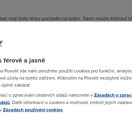
tam maji jeste strary pocitadlo na tyden. Takze musite kliknout n
istili jak na tom jste, ale reknu vam, je to docela otrava porad to s
rafem je celkovy objem dat prenesen v mesici
 férově a jasně
na Povolit vše nám umožníte použití cookies pro funkční, analyti
5)
vé účely na tomto zařízení. Kliknutím na Povolit nezbytné můžet
tak by to ale mohlo byt uz na te predni strance.
 úplně zakázat.
mací o zpracování osobních údajů naleznete v
Zásadách o zprac
údajů
. Další informace o cookies a možnosti změnit jejich nastav
39:42)
 v
Zásadách používání cookies
.
ze ten soucet tam je vubec nejaky :-/
 cookies chcete dozvědět více, další podrobnosti najdete na t