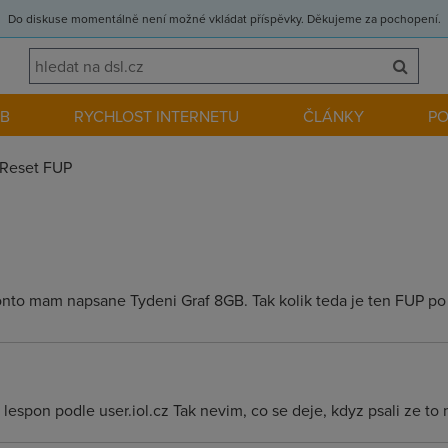
Do diskuse momentálně není možné vkládat příspěvky. Děkujeme za pochopení.
EB
RYCHLOST INTERNETU
ČLÁNKY
P
Reset FUP
onto mam napsane Tydeni Graf 8GB. Tak kolik teda je ten FUP p
lespon podle user.iol.cz Tak nevim, co se deje, kdyz psali ze to