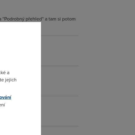
a ''Podrobný přehled'' a tam si potom
citat:/
cké a
e jejich
ování
ení
omto