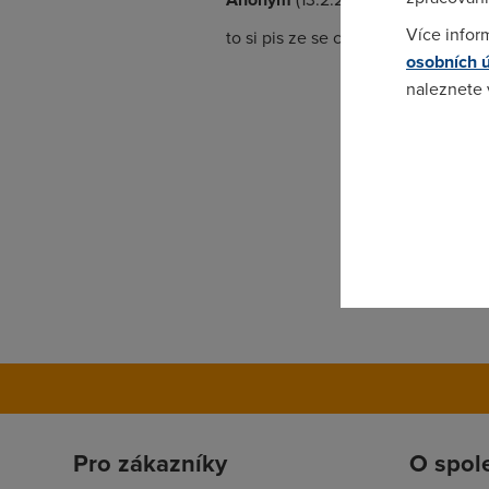
Více infor
to si pis ze se chova divne 3 mb ex
osobních 
naleznete
Pokud se o
odkazu.
Pro zákazníky
O spol