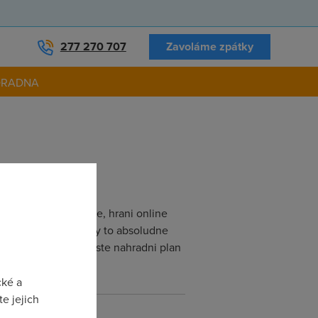
277 270 707
Zavoláme zpátky
ORADNA
fik cca 20GB mesicne, hrani online
, kolem 17-22 hodiny to absoludne
divne. Proto mam jeste nahradni plan
cké a
e jejich