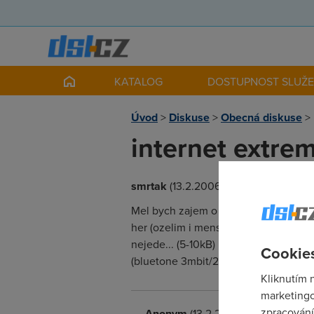
KATALOG
DOSTUPNOST SLUŽ
Úvod
>
Diskuse
>
Obecná diskuse
>
internet extre
smrtak
(13.2.2006 20:54:02)
Mel bych zajem o tuto sluzbu. Budu vd
her (ozelim i mensi vypadky ve spicc
nejede... (5-10kB) Predpokladam, ze 
Cookies
(bluetone 3mbit/20GB limit) Diky za 
Kliknutím 
marketingo
zpracování
Anonym
(13.2.2006 21:06:07)