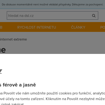
Do diskuse momentálně není možné vkládat příspěvky. Děkujeme za pochopení.
EB
RYCHLOST INTERNETU
ČLÁNKY
P
internet extreme
me
ecny za jakykoli nazor. Presneji chci 2mbit , predpokladany tra
e, ale nesmi to byt kazdodeni chleba:) Ted jsem majitelem CDMA
s agregaci 1:50 a absenci FUP se to zrejmne bude chovat dost po
 férově a jasně
nazor
na Povolit vše nám umožníte použití cookies pro funkční, analyti
vé účely na tomto zařízení. Kliknutím na Povolit nezbytné můžet
 úplně zakázat.