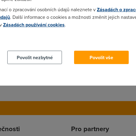
mací o zpracování osobních údajů naleznete v
Zásadách o zprac
treme jede kdyz to jede dobre 1400 ale spis okolo 1000 a vecer mi
údajů
. Další informace o cookies a možnosti změnit jejich nastav
 v
Zásadách používání cookies
.
 cookies chcete dozvědět více, další podrobnosti najdete na t
Povolit nezbytné
Povolit vše
ečnosti
Pro partnery