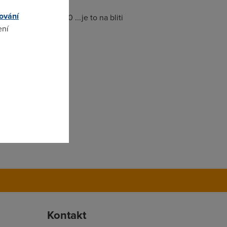
ování
 to jede okolo 560 ...je to na bliti
ení
omto
Kontakt