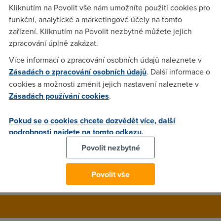
přenesených dat jednotlivých uživatelů, kteří jsou připojeni
Kliknutím na Povolit vše nám umožníte použití cookies pro
přes router či je dokonce daty omezit (FUP)? Mám adsl
funkční, analytické a marketingové účely na tomto
modem zyxelR-33 a ten je propojen na ASUS WL500g. Díky
zařízení. Kliknutím na Povolit nezbytné můžete jejich
M.
zpracování úplně zakázat.
Více informací o zpracování osobních údajů naleznete v
Zásadách o zpracování osobních údajů
. Další informace o
Nargon
(14.2.2006 14:38:05)
cookies a možnosti změnit jejich nastavení naleznete v
Tak to by jsi mel vedet nejlepe ty jestli to ten router zvlada.
Zásadách používání cookies
.
Tusim ze ten Zyxel zvlada monitorovani prenesenych dat,
ale jestli je pripojen na WAN rozhrani asusu, tak se to neda
Pokud se o cookies chcete dozvědět více, další
pouzit, protoze on nevidi primo ty PC, ale jen ten Asus,
podrobnosti najdete na tomto odkazu.
takze bude monitorovat celkovej datovej tok. A jestli to umi
Povolit nezbytné
Asus, nejlepe zjistis z jeho manualu, ktery u nej urcite byl,
kdyz jsis to kupoval.
Povolit vše