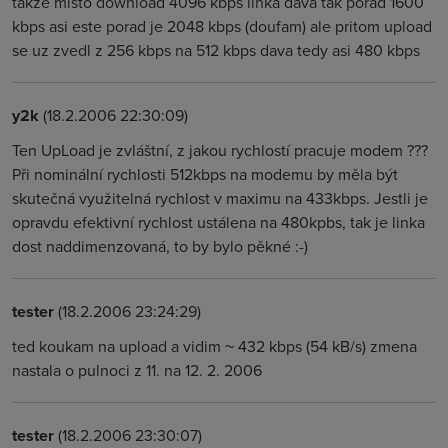
takze misto download 4096 kbps linka dava tak porad 1600
kbps asi este porad je 2048 kbps (doufam) ale pritom upload
se uz zvedl z 256 kbps na 512 kbps dava tedy asi 480 kbps
y2k
(18.2.2006 22:30:09)
Ten UpLoad je zvláštní, z jakou rychlostí pracuje modem ???
Při nominální rychlosti 512kbps na modemu by měla být
skutečná využitelná rychlost v maximu na 433kbps. Jestli je
opravdu efektivní rychlost ustálena na 480kpbs, tak je linka
dost naddimenzovaná, to by bylo pěkné :-)
tester
(18.2.2006 23:24:29)
ted koukam na upload a vidim ~ 432 kbps (54 kB/s) zmena
nastala o pulnoci z 11. na 12. 2. 2006
tester
(18.2.2006 23:30:07)