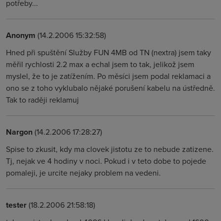
potřeby...
Anonym
(14.2.2006 15:32:58)
Hned při spuštění Služby FUN 4MB od TN (nextra) jsem taky
měřil rychlosti 2.2 max a echal jsem to tak, jelikož jsem
myslel, že to je zatížením. Po měsíci jsem podal reklamaci a
ono se z toho vyklubalo nějaké porušení kabelu na ústředně.
Tak to raději reklamuj
Nargon
(14.2.2006 17:28:27)
Spise to zkusit, kdy ma clovek jistotu ze to nebude zatizene.
Tj, nejak ve 4 hodiny v noci. Pokud i v teto dobe to pojede
pomaleji, je urcite nejaky problem na vedeni.
tester
(18.2.2006 21:58:18)