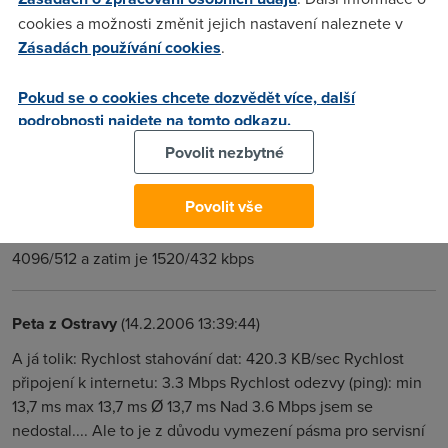
Mas pravdu tvuj prispevek je uuuuuuuuplne mimo. Nechapu
cookies a možnosti změnit jejich nastavení naleznete v
proc ho sem pises, kdyz si uvedomujes ze sem nepatri.
Zásadách používání cookies
.
Myslim ze se asi vytahujes, njn deti. K rychlosti - normalni by
bylo u 4096 kdyby jel Down kolem 3.4mbit. Takhle uz radsi
Pokud se o cookies chcete dozvědět více, další
volej na techniky.
podrobnosti najdete na tomto odkazu.
Povolit nezbytné
tester
(19.2.2006 10:31:41)
Povolit vše
asi zavolam na technickou podporu ale jede to i kamosovi na
druhym konci mesta stejne tedy misto 2048/256 melo byt
4096/512 a zatim je 1520/432 kbps
Peta z Ostravy
(14.2.2006 13:39:44)
A já tolik: Rychlost stahování dat: 420.3 KB/sec Rychlost
připojení k internetu: 3.3 Mbps Rychlost odezvy (ping): min
13,7 ms max 13,7 ms Ø 13,7 ms Nad 3.6 Mbps jsem se
nedostal.... Ale to je z důvodu vymezení pásma pro servisní