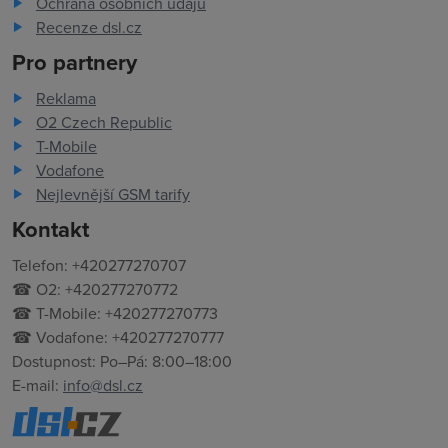
Ochrana osobních údajů
Recenze dsl.cz
Pro partnery
Reklama
O2 Czech Republic
T-Mobile
Vodafone
Nejlevnější GSM tarify
Kontakt
Telefon: +420277270707
☎ O2: +420277270772
☎ T-Mobile: +420277270773
☎ Vodafone: +420277270777
Dostupnost: Po–Pá: 8:00–18:00
E-mail:
info@dsl.cz