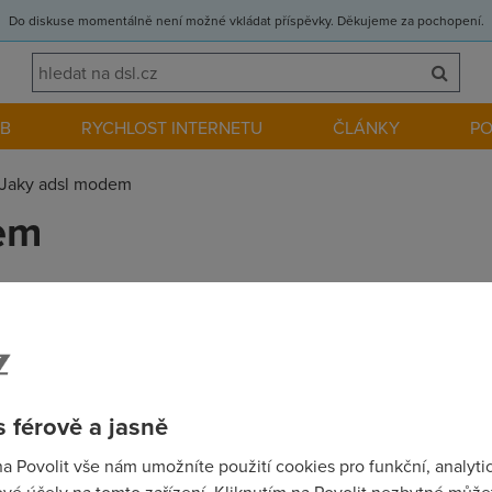
Do diskuse momentálně není možné vkládat příspěvky. Děkujeme za pochopení.
EB
RYCHLOST INTERNETU
ČLÁNKY
P
Jaky adsl modem
em
i a potrebuji tip na adsl modem. Pripojeni budou sdilet min 2 po
 zatim nerozumim, ale uz jsem mel tu cest s tim telekomackym S
 férově a jasně
na Povolit vše nám umožníte použití cookies pro funkční, analyti