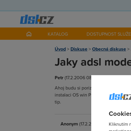
KATALOG
DOSTUPNOST SLUŽ
Úvod
>
Diskuse
>
Obecná diskuse
>
Jaky adsl mod
Petr
(17.2.2006 08:54:09)
Ahoj budu si porizovat adsl pripojen
instalaci OS win Ps moc teto oblasti
tip.
Cookies
Anonym
(17.2.2006 09:38:19)
Kliknutím 