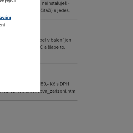
e jejich
fi) asi za 1200. Nic neinstaluješ -
to nezávislé na počítači) a jedeš.
ování
ení
 PC (ethernetový kabel v balení jen
PoA. Mám na tom 2 PC a šlape to.
omto
 malé firmy Cena: 1189,- Kč s DPH
cz/web/cz/home/koncova_zarizeni.html