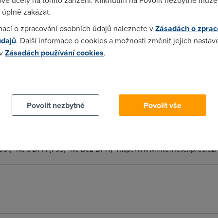
vé účely na tomto zařízení. Kliknutím na Povolit nezbytné můžet
ter, nabízí se i s wifinou. telekomáci teď maj nejlevnější (bez wi
 úplně zakázat.
u nastavíš přes webový rozhraní (dost velká výhoda proti USB: je 
mací o zpracování osobních údajů naleznete v
Zásadách o zprac
údajů
. Další informace o cookies a možnosti změnit jejich nastav
 v
Zásadách používání cookies
.
omu a na to kolik ten krám stojí to funguje slušně. Zapojíš tam 4
diná věc co jsem musel nastavit byl protokol - jedu ještě na PP
 cookies chcete dozvědět více, další podrobnosti najdete na t
hého mohu jen doporučit.
Povolit nezbytné
Povolit vše
ožnost připojení více PC Integrovaný firewall Ideální řešení pro
951,- Kč s DPH (799,- Kč bez DPH)* http://www.internetexpres.