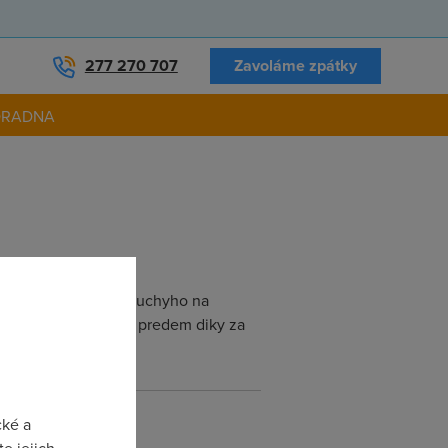
277 270 707
Zavoláme zpátky
ORADNA
citace. A neco jednoduchyho na
AGEMEM (hruza). Tak predem diky za
cké a