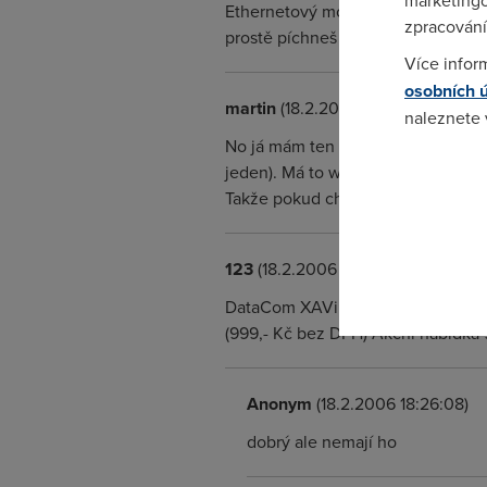
marketingo
Ethernetový modem - víceportový rou
zpracování
prostě píchneš do ethernetu, jedno
Více infor
osobních 
martin
(18.2.2006 14:19:37)
naleznete
No já mám ten Xavi router od telec
jeden). Má to webové rozhraní a je
Pokud se o
odkazu.
Takže pokud chceš něco jednoduc
123
(18.2.2006 17:19:09)
DataCom XAVi 8122r (4x Ethernet) M
(999,- Kč bez DPH) Akční nabídka 
Anonym
(18.2.2006 18:26:08)
dobrý ale nemají ho