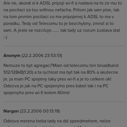
Ale ne, akorat si k ADSL pripoji wi-fi a nadava na to ze mu to
na pocitaci za tou wifinou nefacha. Pritom jak sam pise, tak
na tom prvnim pocitaci co ma pripojenej k ADSL to ma v
poradku. Tedy od Telecomu to je bezchybny, zmrsil si to
sam. A jeste se rozciluje....... tak tady uz rozum zustava stat
:-)
Anonym
(22.2.2006 23:53:51)
Nemuze to byt agregaci?Mam od telecomu ten broadband
512/128kB(1:20) a ta rychlost ma byt tak na 80% a skutecne
je. ja mam PC spojeny taky pres wi-fi a je to celkem ok!
Odezva je jak na PC spojenyho pres kabel tak i na PC
spojenyho pres wi-fi kolem 60ms!
Nargon
(23.2.2006 00:13:19)
Odezva merena treba tady na dsl speedmetrem, nelze