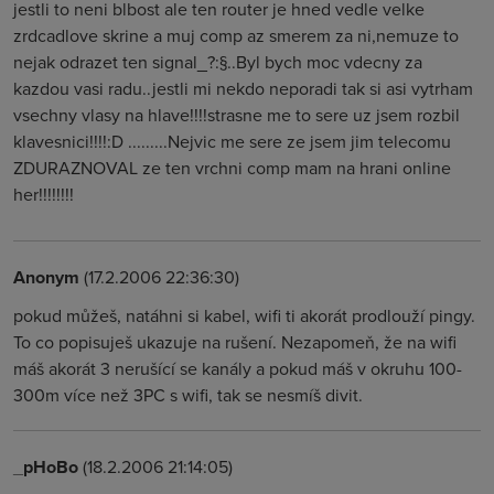
jestli to neni blbost ale ten router je hned vedle velke
zrdcadlove skrine a muj comp az smerem za ni,nemuze to
nejak odrazet ten signal_?:§..Byl bych moc vdecny za
kazdou vasi radu..jestli mi nekdo neporadi tak si asi vytrham
vsechny vlasy na hlave!!!!strasne me to sere uz jsem rozbil
klavesnici!!!!:D .........Nejvic me sere ze jsem jim telecomu
ZDURAZNOVAL ze ten vrchni comp mam na hrani online
her!!!!!!!!
Anonym
(17.2.2006 22:36:30)
pokud můžeš, natáhni si kabel, wifi ti akorát prodlouží pingy.
To co popisuješ ukazuje na rušení. Nezapomeň, že na wifi
máš akorát 3 nerušící se kanály a pokud máš v okruhu 100-
300m více než 3PC s wifi, tak se nesmíš divit.
_pHoBo
(18.2.2006 21:14:05)