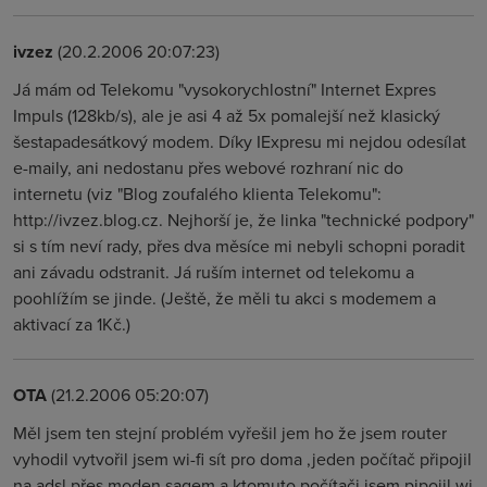
ivzez
(20.2.2006 20:07:23)
Já mám od Telekomu "vysokorychlostní" Internet Expres
Impuls (128kb/s), ale je asi 4 až 5x pomalejší než klasický
šestapadesátkový modem. Díky IExpresu mi nejdou odesílat
e-maily, ani nedostanu přes webové rozhraní nic do
internetu (viz "Blog zoufalého klienta Telekomu":
http://ivzez.blog.cz. Nejhorší je, že linka "technické podpory"
si s tím neví rady, přes dva měsíce mi nebyli schopni poradit
ani závadu odstranit. Já ruším internet od telekomu a
poohlížím se jinde. (Ještě, že měli tu akci s modemem a
aktivací za 1Kč.)
OTA
(21.2.2006 05:20:07)
Měl jsem ten stejní problém vyřešil jem ho že jsem router
vyhodil vytvořil jsem wi-fi sít pro doma ,jeden počítač připojil
na adsl přes moden sagem a ktomuto počítači jsem pipojil wi