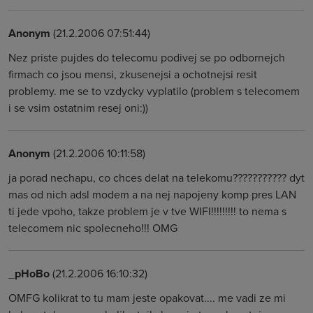
Anonym
(21.2.2006 07:51:44)
Nez priste pujdes do telecomu podivej se po odbornejch
firmach co jsou mensi, zkusenejsi a ochotnejsi resit
problemy. me se to vzdycky vyplatilo (problem s telecomem
i se vsim ostatnim resej oni:))
Anonym
(21.2.2006 10:11:58)
ja porad nechapu, co chces delat na telekomu??????????? dyt
mas od nich adsl modem a na nej napojeny komp pres LAN
ti jede vpoho, takze problem je v tve WIFI!!!!!!!!! to nema s
telecomem nic spolecneho!!! OMG
_pHoBo
(21.2.2006 16:10:32)
OMFG kolikrat to tu mam jeste opakovat.... me vadi ze mi