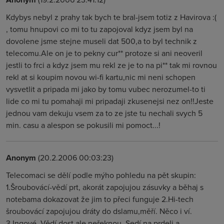
Kdybys nebyl z prahy tak bych te bral-jsem totiz z Havirova :(
, tomu hnupovi co mi to tu zapojoval kdyz jsem byl na
dovolene jsme stejne museli dat 500,a to byl technik z
telecomu.Ale on je to pekny cur** protoze si ani neoveril
jestli to frci a kdyz jsem mu rekl ze je to na pi** tak mi rovnou
rekl at si koupim novou wi-fi kartu,nic mi neni schopen
vysvetlit a pripada mi jako by tomu vubec nerozumel-to ti
lide co mi tu pomahaji mi pripadaji zkusenejsi nez on!!Jeste
jednou vam dekuju vsem za to ze jste tu nechali svych 5
min. casu a alespon se pokusili mi pomoct...!
Anonym
(20.2.2006 00:03:23)
Telecomaci se dělí podle mýho pohledu na pět skupin:
1.Šroubovácí-vědí prt, akorát zapojujou zásuvky a běhaj s
notebama dokazovat že jim to přeci funguje 2.Hi-tech
šroubovácí zapojujou dráty do dslamu,měří. Něco i ví.
3.Ingové. Vědí dost ale neřeknou. Sedí na prdeli a