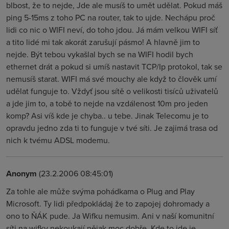
blbost, že to nejde, Jde ale musíš to umět udělat. Pokud máš
ping 5-15ms z toho PC na router, tak to ujde. Nechápu proč
lidi co nic o WIFI neví, do toho jdou. Já mám velkou WIFI síť
a tito lidé mi tak akorát zarušují pásmo! A hlavně jim to
nejde. Být tebou vykašlal bych se na WIFI hodil bych
ethernet drát a pokud si umíš nastavit TCP/Ip protokol, tak se
nemusíš starat. WIFI má své mouchy ale když to člověk umí
udělat funguje to. Vždyť jsou sítě o velikosti tisíců uživatelů
a jde jim to, a tobě to nejde na vzdálenost 10m pro jeden
komp? Asi víš kde je chyba.. u tebe. Jinak Telecomu je to
opravdu jedno zda ti to funguje v tvé síti. Je zajimá trasa od
nich k tvému ADSL modemu.
Anonym
(23.2.2006 08:45:01)
Za tohle ale může svýma pohádkama o Plug and Play
Microsoft. Ty lidi předpokládaj že to zapojej dohromady a
ono to ŇÁK pude. Ja Wifku nemusim. Ani v naší komunitní
síti na wifky nekoukají nějak moc dobře. Kde to jde je