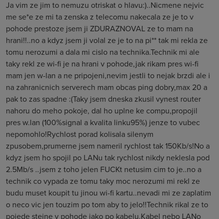
Ja vim ze jim to nemuzu otriskat o hlavu:)..Nicmene nejvic
me se*e ze mi ta zenska z telecomu nakecala ze je to v
pohode prestoze jsem ji ZDURAZNOVAL ze to mam na
hrani!!..no a kdyz jsem ji volal ze je to na pi** tak mi rekla ze
tomu nerozumi a dala mi cislo na technika.Technik mi ale
taky rekl ze wi-fi je na hrani v pohode,jak rikam pres wi-fi
mam jen w-lan a ne pripojeni,nevim jestli to nejak brzdi ale i
na zahranicnich serverech mam obcas ping dobry,max 20 a
pak to zas spadne :(Taky jsem dneska zkusil vynest router
nahoru do meho pokoje, dal ho uplne ke compu,propojil
pres w.lan (100%signal a kvalita linku95%) jenze to vubec
nepomohlo!Rychlost porad kolisala silenym
zpusobem,prumerne jsem nameril rychlost tak 150Kb/s!No a
kdyz jsem ho spojil po LANu tak rychlost nikdy neklesla pod
2.5Mb/s ..jsem z toho jelen FUCKt netusim cim to je..no a
technik co vypada ze tomu taky moc nerozumi mi rekl ze
budu muset koupit tu jinou wi-fi kartu..nevadi mi ze zaplatim
o neco vic jen touzim po tom aby to jelo!!Technik rikal ze to
pojede stejne v pohode jako po kabelu.Kabel nebo LANo