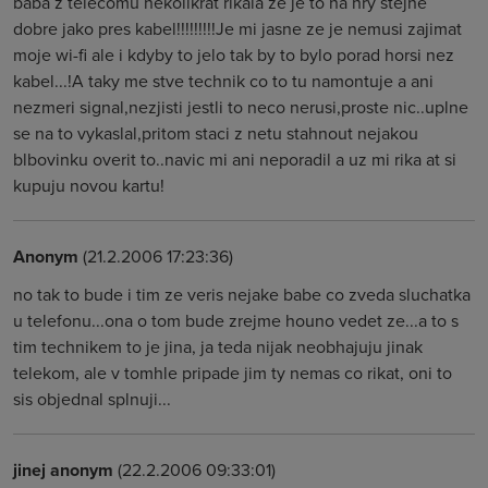
baba z telecomu nekolikrat rikala ze je to na hry stejne
dobre jako pres kabel!!!!!!!!!Je mi jasne ze je nemusi zajimat
moje wi-fi ale i kdyby to jelo tak by to bylo porad horsi nez
kabel...!A taky me stve technik co to tu namontuje a ani
nezmeri signal,nezjisti jestli to neco nerusi,proste nic..uplne
se na to vykaslal,pritom staci z netu stahnout nejakou
blbovinku overit to..navic mi ani neporadil a uz mi rika at si
kupuju novou kartu!
Anonym
(21.2.2006 17:23:36)
no tak to bude i tim ze veris nejake babe co zveda sluchatka
u telefonu...ona o tom bude zrejme houno vedet ze...a to s
tim technikem to je jina, ja teda nijak neobhajuju jinak
telekom, ale v tomhle pripade jim ty nemas co rikat, oni to
sis objednal splnuji...
jinej anonym
(22.2.2006 09:33:01)