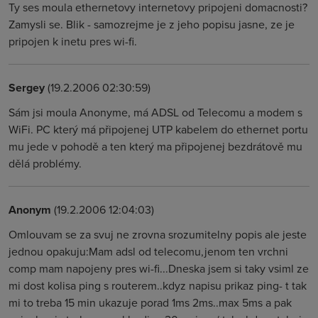
Ty ses moula ethernetovy internetovy pripojeni domacnosti?
Zamysli se. Blik - samozrejme je z jeho popisu jasne, ze je
pripojen k inetu pres wi-fi.
Sergey
(19.2.2006 02:30:59)
Sám jsi moula Anonyme, má ADSL od Telecomu a modem s
WiFi. PC který má připojenej UTP kabelem do ethernet portu
mu jede v pohodě a ten který ma připojenej bezdrátově mu
dělá problémy.
Anonym
(19.2.2006 12:04:03)
Omlouvam se za svuj ne zrovna srozumitelny popis ale jeste
jednou opakuju:Mam adsl od telecomu,jenom ten vrchni
comp mam napojeny pres wi-fi...Dneska jsem si taky vsiml ze
mi dost kolisa ping s routerem..kdyz napisu prikaz ping- t tak
mi to treba 15 min ukazuje porad 1ms 2ms..max 5ms a pak