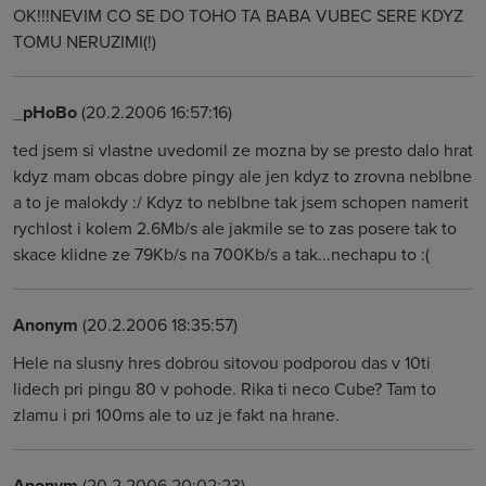
OK!!!NEVIM CO SE DO TOHO TA BABA VUBEC SERE KDYZ
TOMU NERUZIMI(!)
_pHoBo
(20.2.2006 16:57:16)
ted jsem si vlastne uvedomil ze mozna by se presto dalo hrat
kdyz mam obcas dobre pingy ale jen kdyz to zrovna neblbne
a to je malokdy :/ Kdyz to neblbne tak jsem schopen namerit
rychlost i kolem 2.6Mb/s ale jakmile se to zas posere tak to
skace klidne ze 79Kb/s na 700Kb/s a tak...nechapu to :(
Anonym
(20.2.2006 18:35:57)
Hele na slusny hres dobrou sitovou podporou das v 10ti
lidech pri pingu 80 v pohode. Rika ti neco Cube? Tam to
zlamu i pri 100ms ale to uz je fakt na hrane.
Anonym
(20.2.2006 20:02:23)