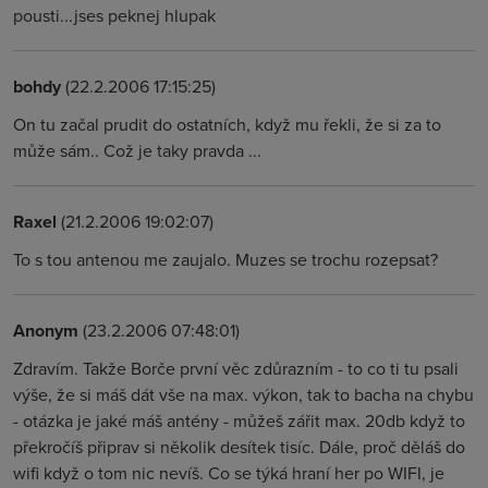
pousti...jses peknej hlupak
bohdy
(22.2.2006 17:15:25)
On tu začal prudit do ostatních, když mu řekli, že si za to
může sám.. Což je taky pravda ...
Raxel
(21.2.2006 19:02:07)
To s tou antenou me zaujalo. Muzes se trochu rozepsat?
Anonym
(23.2.2006 07:48:01)
Zdravím. Takže Borče první věc zdůrazním - to co ti tu psali
výše, že si máš dát vše na max. výkon, tak to bacha na chybu
- otázka je jaké máš antény - můžeš zářit max. 20db když to
překročíš připrav si několik desítek tisíc. Dále, proč děláš do
wifi když o tom nic nevíš. Co se týká hraní her po WIFI, je