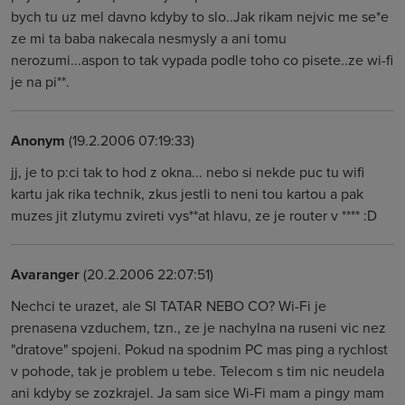
bych tu uz mel davno kdyby to slo..Jak rikam nejvic me se*e
ze mi ta baba nakecala nesmysly a ani tomu
nerozumi...aspon to tak vypada podle toho co pisete..ze wi-fi
je na pi**.
Anonym
(19.2.2006 07:19:33)
jj, je to p:ci tak to hod z okna... nebo si nekde puc tu wifi
kartu jak rika technik, zkus jestli to neni tou kartou a pak
muzes jit zlutymu zvireti vys**at hlavu, ze je router v **** :D
Avaranger
(20.2.2006 22:07:51)
Nechci te urazet, ale SI TATAR NEBO CO? Wi-Fi je
prenasena vzduchem, tzn., ze je nachylna na ruseni vic nez
"dratove" spojeni. Pokud na spodnim PC mas ping a rychlost
v pohode, tak je problem u tebe. Telecom s tim nic neudela
ani kdyby se zozkrajel. Ja sam sice Wi-Fi mam a pingy mam