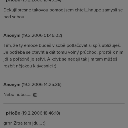
Dekuji!presne takovou pomoc jsem chtel...hnupe zamysli se
nad sebou
Anonym
(19.2.2006 01:46:02)
Tím, že ty emoce budeš v sobě potlačovat si spíš ubližuješ.
Je potřeba se otevřít a dát tomu volný průchod, prostě k nim
jdi a pořádně je seřvi. A když se nedají tak jim tam můžeš
rozbít nějakou klávesnici :)
Anonym
(19.2.2006 14:25:36)
Nebo hubu....:-))))
_pHoBo
(19.2.2006 18:46:18)
grrrr..Zitra tam jdu... :)