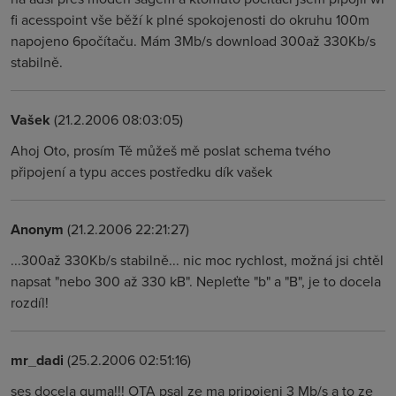
fi acesspoint vše běží k plné spokojenosti do okruhu 100m
napojeno 6počítaču. Mám 3Mb/s download 300až 330Kb/s
stabilně.
Vašek
(21.2.2006 08:03:05)
Ahoj Oto, prosím Tě můžeš mě poslat schema tvého
připojení a typu acces postředku dík vašek
Anonym
(21.2.2006 22:21:27)
...300až 330Kb/s stabilně... nic moc rychlost, možná jsi chtěl
napsat "nebo 300 až 330 kB". Nepleťte "b" a "B", je to docela
rozdíl!
mr_dadi
(25.2.2006 02:51:16)
ses docela guma!!! OTA psal ze ma pripojeni 3 Mb/s a to ze