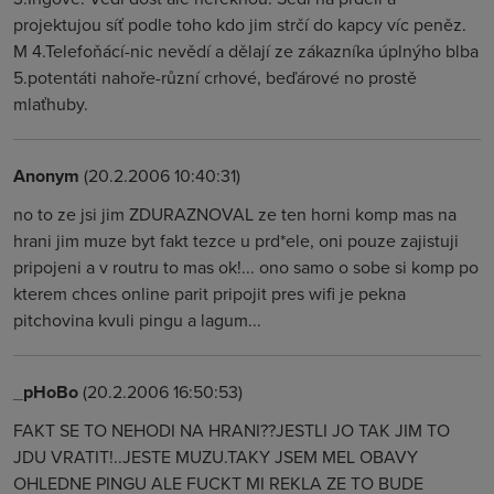
projektujou síť podle toho kdo jim strčí do kapcy víc peněz.
M 4.Telefoňácí-nic nevědí a dělají ze zákazníka úplnýho blba
5.potentáti nahoře-různí crhové, beďárové no prostě
mlaťhuby.
Anonym
(20.2.2006 10:40:31)
no to ze jsi jim ZDURAZNOVAL ze ten horni komp mas na
hrani jim muze byt fakt tezce u prd*ele, oni pouze zajistuji
pripojeni a v routru to mas ok!... ono samo o sobe si komp po
kterem chces online parit pripojit pres wifi je pekna
pitchovina kvuli pingu a lagum...
_pHoBo
(20.2.2006 16:50:53)
FAKT SE TO NEHODI NA HRANI??JESTLI JO TAK JIM TO
JDU VRATIT!..JESTE MUZU.TAKY JSEM MEL OBAVY
OHLEDNE PINGU ALE FUCKT MI REKLA ZE TO BUDE