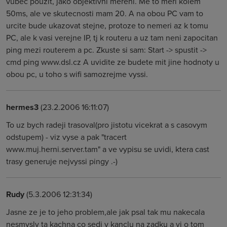
vubec pouzit, jako objektivni mereni. Me to meri kolem
50ms, ale ve skutecnosti mam 20. A na obou PC vam to
urcite bude ukazovat stejne, protoze to nemeri az k tomu
PC, ale k vasi verejne IP, tj k routeru a uz tam neni zapocitan
ping mezi routerem a pc. Zkuste si sam: Start -> spustit ->
cmd ping www.dsl.cz A uvidite ze budete mit jine hodnoty u
obou pc, u toho s wifi samozrejme vyssi.
hermes3
(23.2.2006 16:11:07)
To uz bych radeji trasoval(pro jistotu vicekrat a s casovym
odstupem) - viz vyse a pak "tracert
www.muj.herni.server.tam" a ve vypisu se uvidi, ktera cast
trasy generuje nejvyssi pingy .-)
Rudy
(5.3.2006 12:31:34)
Jasne ze je to jeho problem,ale jak psal tak mu nakecala
nesmysly ta kachna co sedi v kanclu na zadku a vi o tom