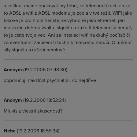
a kolikrat mame opakovat my tobe, ze telecom ti rucí jen za
to ADSL a wifi z ADSL modemu je zcela v tvé režii, WIFI jako
takove je pro hraní her stejne výhodné jako ethernet, jen
musís mít dobrou kvalitu signálu a za tu ti telecom jiz nerucí,
to je ciste tvoje vec. Ani za instalaci wifi na druhý počítač či
za eventuelní zarušení ti technik telecomu neručí. O měření
síly signálu a rušení nemluvě.
Anonym
(19.2.2006 07:48:30)
doporučuji navštívit psychiatra , co nejdříve
Anonym
(19.2.2006 18:52:24)
Mluvis z vlastni zkusenosti?
Hehe
(19.2.2006 18:55:34)