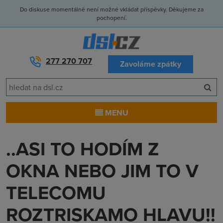
Do diskuse momentálně není možné vkládat příspěvky. Děkujeme za
pochopení.
277 270 707
Zavoláme zpátky
MENU
..ASI TO HODÍM Z
OKNA NEBO JIM TO V
TELECOMU
ROZTRISKAMO HLAVU!!