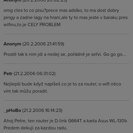
omg ctes to co pisu?prece mas adslko, to ma dost dobry
pingy a zadne lagy na hrani,ale ty to mas jeste v baraku pres
wifinu,to je CELY PROBLEM
Anonym
(20.2.2006 21:41:59)
Prostě tak k nim jdi a nedej se, pořádně je seřvi. Go go go...
Petr
(21.2.2006 06:31:02)
Nejlepší bude když napíšeš co je to za router, o wifi něco
vím tak můžu poradit.
_pHoBo
(21.2.2006 16:14:23)
Ahoj Petre, ten router je D-link G664T a karta Asus WL-130b
Predem dekuji za kazdou radu.