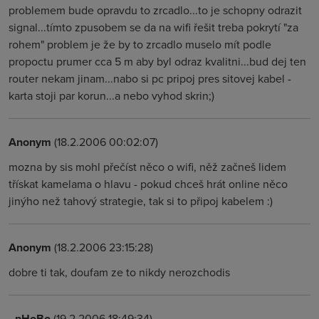
problemem bude opravdu to zrcadlo...to je schopny odrazit
signal...tímto zpusobem se da na wifi řešit treba pokrytí "za
rohem" problem je že by to zrcadlo muselo mít podle
propoctu prumer cca 5 m aby byl odraz kvalitni...bud dej ten
router nekam jinam...nabo si pc pripoj pres sitovej kabel -
karta stoji par korun...a nebo vyhod skrin;)
Anonym
(18.2.2006 00:02:07)
mozna by sis mohl přečíst něco o wifi, něž začneš lidem
třískat kamelama o hlavu - pokud chceš hrát online něco
jinýho než tahový strategie, tak si to připoj kabelem :)
Anonym
(18.2.2006 23:15:28)
dobre ti tak, doufam ze to nikdy nerozchodis
_pHoBo
(19.2.2006 18:49:34)