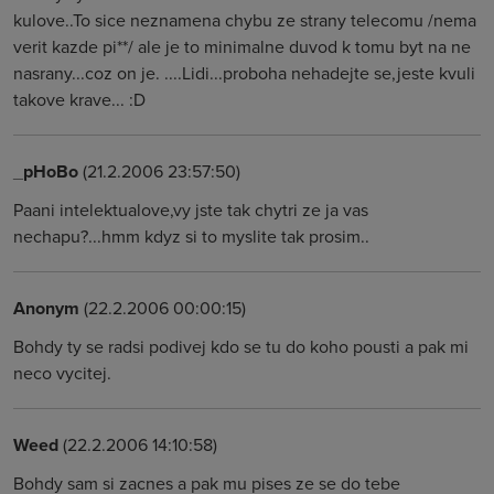
kulove..To sice neznamena chybu ze strany telecomu /nema
verit kazde pi**/ ale je to minimalne duvod k tomu byt na ne
nasrany...coz on je. ....Lidi...proboha nehadejte se,jeste kvuli
takove krave... :D
_pHoBo
(21.2.2006 23:57:50)
Paani intelektualove,vy jste tak chytri ze ja vas
nechapu?...hmm kdyz si to myslite tak prosim..
Anonym
(22.2.2006 00:00:15)
Bohdy ty se radsi podivej kdo se tu do koho pousti a pak mi
neco vycitej.
Weed
(22.2.2006 14:10:58)
Bohdy sam si zacnes a pak mu pises ze se do tebe