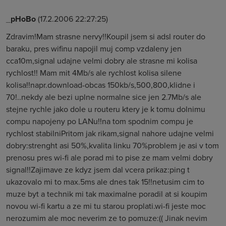
_pHoBo
(17.2.2006 22:27:25)
Zdravim!Mam strasne nervy!!Koupil jsem si adsl router do
baraku, pres wifinu napojil muj comp vzdaleny jen
cca10m,signal udajne velmi dobry ale strasne mi kolisa
rychlost!! Mam mit 4Mb/s ale rychlost kolisa silene
kolisa!!napr.download-obcas 150kb/s,500,800,klidne i
70!..nekdy ale bezi uplne normalne sice jen 2.7Mb/s ale
stejne rychle jako dole u routeru ktery je k tomu dolnimu
compu napojeny po LANu!!na tom spodnim compu je
rychlost stabilniPritom jak rikam,signal nahore udajne velmi
dobry:strenght asi 50%,kvalita linku 70%problem je asi v tom
prenosu pres wi-fi ale porad mi to pise ze mam velmi dobry
signal!!Zajimave ze kdyz jsem dal vcera prikaz:ping t
ukazovalo mi to max.5ms ale dnes tak 15!!netusim cim to
muze byt a technik mi tak maximalne poradil at si koupim
novou wi-fi kartu a ze mi tu starou proplati.wi-fi jeste moc
nerozumim ale moc neverim ze to pomuze:(( Jinak nevim