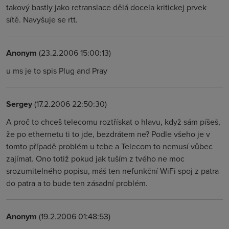
takový bastly jako retranslace dělá docela kritickej prvek
sítě. Navyšuje se rtt.
Anonym
(23.2.2006 15:00:13)
u ms je to spis Plug and Pray
Sergey
(17.2.2006 22:50:30)
A proč to chceš telecomu roztřískat o hlavu, když sám píšeš,
že po ethernetu ti to jde, bezdrátem ne? Podle všeho je v
tomto případě problém u tebe a Telecom to nemusí vůbec
zajímat. Ono totiž pokud jak tuším z tvého ne moc
srozumitelného popisu, máš ten nefunkční WiFi spoj z patra
do patra a to bude ten zásadní problém.
Anonym
(19.2.2006 01:48:53)