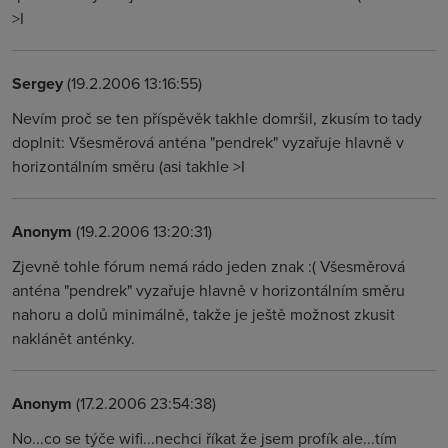
>I
Sergey
(19.2.2006 13:16:55)
Nevím proč se ten příspěvěk takhle domršil, zkusím to tady
doplnit: Všesměrová anténa "pendrek" vyzařuje hlavně v
horizontálním směru (asi takhle >I
Anonym
(19.2.2006 13:20:31)
Zjevně tohle fórum nemá rádo jeden znak :( Všesměrová
anténa "pendrek" vyzařuje hlavně v horizontálním směru
nahoru a dolů minimálně, takže je ještě možnost zkusit
naklánět anténky.
Anonym
(17.2.2006 23:54:38)
No...co se týče wifi...nechci říkat že jsem profík ale...tím