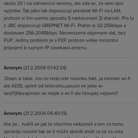
okolo 20 i na zahranicni servery, ale zda se, ze sem spis
vyjimka. Tak jako tak doporucuji predelat Wi-Fi na LAN,
protoze si tim usetris spoustu 1) nastavovani 2) starosti. Pro ty
z JBC doporucuji GREPNET Wi-Fi. Platim si 32-256kbps a
dostavam 256-2048kbps. Neomozene objemem dat, bez
FUP. Jediny problem je s P2P, protoze velke mnozstvi
pripojeni k ruznym IP zasekava antenu.
Anonym
(21.2.2006 01:42:24)
:Dsam si tatar...tos mi teda rekl novinku fakt..ja nemam wi-fi
ale ADSL sprint od telecomu,pouze mi jebe w-
lan(!!!)Nezajimam se nejak o wi.fi ale hloupej nejsem!!
Anonym
(21.2.2006 06:40:13)
Ale jsi... tváříš se jak to všechno nekumeš a ten co tomu
opravdu rozumí tak se ti může akorát smát co jsi za vola.