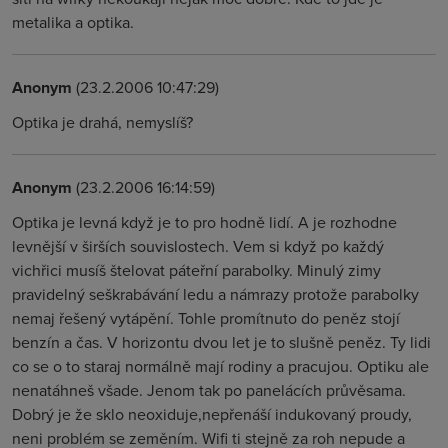
metalika a optika.
Anonym
(23.2.2006 10:47:29)
Optika je drahá, nemyslíš?
Anonym
(23.2.2006 16:14:59)
Optika je levná když je to pro hodně lidí. A je rozhodne
levnější v širších souvislostech. Vem si když po každý
vichřici musíš štelovat páteřní parabolky. Minulý zimy
pravidelný seškrabávání ledu a námrazy protože parabolky
nemaj řešený vytápění. Tohle promítnuto do peněz stojí
benzín a čas. V horizontu dvou let je to slušně peněz. Ty lidi
co se o to staraj normálně mají rodiny a pracujou. Optiku ale
nenatáhneš všade. Jenom tak po panelácích průvěsama.
Dobrý je že sklo neoxiduje,nepřenáší indukovaný proudy,
neni problém se zeměním. Wifi ti stejně za roh nepude a