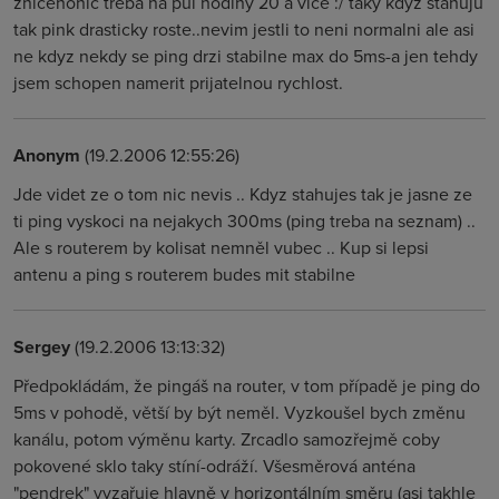
znicehonic treba na pul hodiny 20 a vice :/ taky kdyz stahuju
tak pink drasticky roste..nevim jestli to neni normalni ale asi
ne kdyz nekdy se ping drzi stabilne max do 5ms-a jen tehdy
jsem schopen namerit prijatelnou rychlost.
Anonym
(19.2.2006 12:55:26)
Jde videt ze o tom nic nevis .. Kdyz stahujes tak je jasne ze
ti ping vyskoci na nejakych 300ms (ping treba na seznam) ..
Ale s routerem by kolisat nemněl vubec .. Kup si lepsi
antenu a ping s routerem budes mit stabilne
Sergey
(19.2.2006 13:13:32)
Předpokládám, že pingáš na router, v tom případě je ping do
5ms v pohodě, větší by být neměl. Vyzkoušel bych změnu
kanálu, potom výměnu karty. Zrcadlo samozřejmě coby
pokovené sklo taky stíní-odráží. Všesměrová anténa
"pendrek" vyzařuje hlavně v horizontálním směru (asi takhle