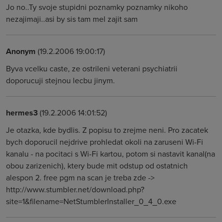
Jo no..Ty svoje stupidni poznamky poznamky nikoho
nezajimaji..asi by sis tam mel zajit sam
Anonym
(19.2.2006 19:00:17)
Byva vcelku caste, ze ostrileni veterani psychiatrii
doporucuji stejnou lecbu jinym.
hermes3
(19.2.2006 14:01:52)
Je otazka, kde bydlis. Z popisu to zrejme neni. Pro zacatek
bych doporucil nejdrive prohledat okoli na zaruseni Wi-Fi
kanalu - na pocitaci s Wi-Fi kartou, potom si nastavit kanal(na
obou zarizenich), ktery bude mit odstup od ostatnich
alespon 2. free pgm na scan je treba zde ->
http://www.stumbler.net/download.php?
site=1&filename=NetStumblerInstaller_0_4_0.exe