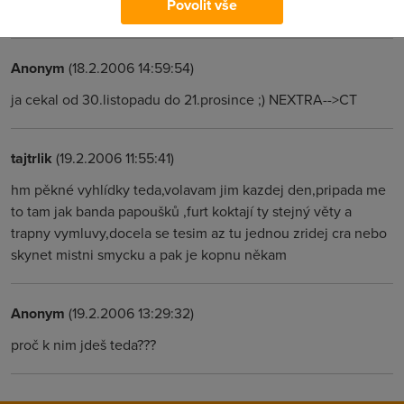
Povolit vše
peti pracovnich dni...
Anonym
(18.2.2006 14:59:54)
ja cekal od 30.listopadu do 21.prosince ;) NEXTRA-->CT
tajtrlik
(19.2.2006 11:55:41)
hm pěkné vyhlídky teda,volavam jim kazdej den,pripada me
to tam jak banda papoušků ,furt koktají ty stejný věty a
trapny vymluvy,docela se tesim az tu jednou zridej cra nebo
skynet mistni smycku a pak je kopnu někam
Anonym
(19.2.2006 13:29:32)
proč k nim jdeš teda???