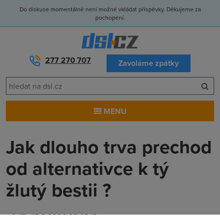
Do diskuse momentálně není možné vkládat příspěvky. Děkujeme za
pochopení.
277 270 707
Zavoláme zpátky
MENU
Jak dlouho trva prechod
od alternativce k tý
žlutý bestii ?
tajtrlik
(18.2.2006 09:46:13)