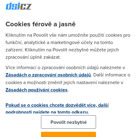
čekám už tejden a furt nic,docela zoufalý
Cookies férově a jasně
Anonym
(18.2.2006 13:10:41)
Kliknutím na Povolit vše nám umožníte použití cookies pro
Nevim :)
funkční, analytické a marketingové účely na tomto
zařízení. Kliknutím na Povolit nezbytné můžete jejich
zpracování úplně zakázat.
Bzyk
(18.2.2006 13:26:15)
Více informací o zpracování osobních údajů naleznete v
Ja cekam od 19.ledna a porad nic,pry nejsou volne sloty.
Zásadách o zpracování osobních údajů
. Další informace o
cookies a možnosti změnit jejich nastavení naleznete v
Zásadách používání cookies
.
MeTo
(18.2.2006 13:44:22)
Me tahle zmena trvala 16 dni :) Ale nesmis cekat, musis jim
Pokud se o cookies chcete dozvědět více, další
aspon tak obden volat jestli je objednavka stale prijata
podrobnosti najdete na tomto odkazu.
anebo odmitnuta, protoze kdyz nastane problem, tak oni se
Povolit nezbytné
neozvou.... musis se ozvat ty.... teda tak to bylo v mym
pripade... Samozrejme v idealnim pripade to je otazka max.