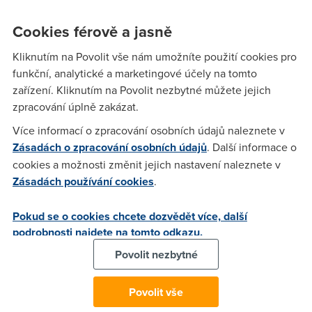
ADSL od Telecomu...
Cookies férově a jasně
Kliknutím na Povolit vše nám umožníte použití cookies pro
Anonym
(18.2.2006 19:17:37)
funkční, analytické a marketingové účely na tomto
bych se mrnknul na viry.cz, lepčí je ale prevance, než
zařízení. Kliknutím na Povolit nezbytné můžete jejich
odstraňovat následky....
zpracování úplně zakázat.
Více informací o zpracování osobních údajů naleznete v
Zásadách o zpracování osobních údajů
. Další informace o
y2k
(18.2.2006 19:48:49)
cookies a možnosti změnit jejich nastavení naleznete v
V případě, že nejsi připojen modemem přes rozhranní USB,
Zásadách používání cookies
.
tak je to naprostá blblost! Jestli si připojen, přes rozhranní
USB, tak modem zahoď a pořiď ethernetový. Vir pak toto
Pokud se o cookies chcete dozvědět více, další
způsobovat může.
podrobnosti najdete na tomto odkazu.
Povolit nezbytné
hellsniper
(18.2.2006 21:32:42)
Vypadá že jsem se seknul... Začne mi padat připojení když
Povolit vše
tahám torrenty bigcometem... Mluvil jsem o tom z pár lidma