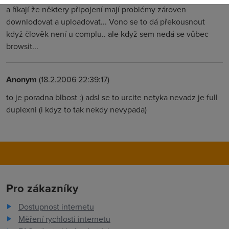
a říkají že některy připojení mají problémy zároven
downlodovat a uploadovat... Vono se to dá překousnout
když člověk není u complu.. ale když sem nedá se vůbec
browsit...
Anonym
(18.2.2006 22:39:17)
to je poradna blbost :) adsl se to urcite netyka nevadz je full
duplexni (i kdyz to tak nekdy nevypada)
Pro zákazníky
Dostupnost internetu
Měření rychlosti internetu