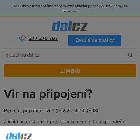
Do diskuse momentálně není možné vkládat příspěvky. Děkujeme za
pochopení.
277 270 707
Zavoláme zpátky
MENU
Vir na připojení?
Padající připojení - vir?
(18.2.2006 19:08:13)
Začalo mi dost padat připojení cca.5min. to na pár vteřin
spadne a pak se to napojí... Dozvěděl jsem se, že by to
mohlo býž virem máte někdo zkušenosti a co na to? Má