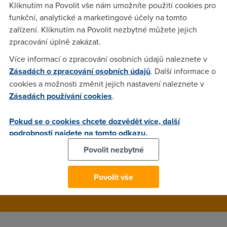
Kliknutím na Povolit vše nám umožníte použití cookies pro
S tím se asi ČTc moc nechlubí :)
funkční, analytické a marketingové účely na tomto
zařízení. Kliknutím na Povolit nezbytné můžete jejich
zpracování úplně zakázat.
JR
(26.1.2004 23:05:19)
Více informací o zpracování osobních údajů naleznete v
Priznam se, ze by mne to taky zajimalo. Ja jsem ADSL zrusil
Zásadách o zpracování osobních údajů
. Další informace o
koncem listopadu 2003, ale jen diky tomu, ze jsem mel
cookies a možnosti změnit jejich nastavení naleznete v
moznost prejit na UPC Chello. JR
Zásadách používání cookies
.
Pokud se o cookies chcete dozvědět více, další
Anonym
(27.1.2004 05:02:39)
podrobnosti najdete na tomto odkazu.
za období 15. 12. 2003 - 15. 1. 2004 bylo zrušeno 461 přípojek
Povolit nezbytné
bez rozdílu variant
Povolit vše