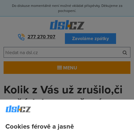
Do diskuse momentálně není možné vkládat příspěvky. Děkujeme za
pochopení.
277 270 707
Zavoláme zpátky
MENU
Kolik z Vás už zrušilo,či
požádalo o zrušení
ADSL ?
Cookies férově a jasně
Svata
(26.1.2004 18:19:44)