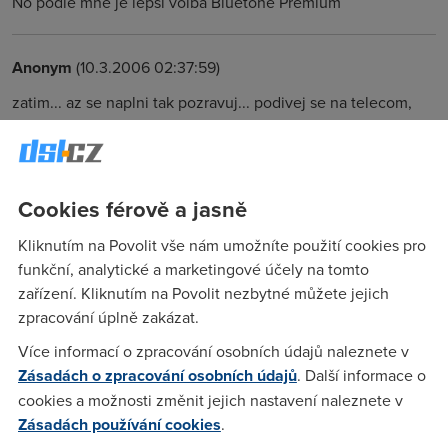
No podle mne je lepsi volba Bluetone Premium
Anonym
(10.3.2006 02:37:59)
zatim... az se naplni tak pozravuj... podivej se na telecom,
museli navysit do NIXu na 10Gb linku a to zadny jiny ADSL
operator nema :-))) A vsadil bych se ze u CRA pouzivaji draty
od telecomu a ted nemyslim jen tu posledni mili LLU, ale na
ty ustredny telecomu si to asi taky nevykopali v zemi ale
Cookies férově a jasně
najimaji od Telecomu :-))) nebo ne???
Kliknutím na Povolit vše nám umožníte použití cookies pro
funkční, analytické a marketingové účely na tomto
Martin
(10.3.2006 08:00:36)
zařízení. Kliknutím na Povolit nezbytné můžete jejich
zpracování úplně zakázat.
Kabely od ústředny k zákzníkovi používají samozřejmě od
telecomu,ale konektivitu mají zajištěnou bezdrátově přes
Více informací o zpracování osobních údajů naleznete v
svou infrastrukturu!!!
Zásadách o zpracování osobních údajů
. Další informace o
cookies a možnosti změnit jejich nastavení naleznete v
Zásadách používání cookies
.
Anonym
(11.3.2006 02:00:11)