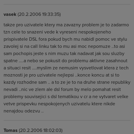
vasek
(20.2.2006 19:33:35)
takze pro uzivatele ktery ma zavazny problem je to zadarmo
tzn cele to snazeni vede k vyreseni nespokojeneho
prispivatele DSL fora pokud bych mu nabidl pomoc ve stylu
zavolej si na call linku tak to mu asi moc nepomuze ..to asi
sam pochopis jeste s nim muzu tak nadavat jak sou sluzby
spatne ....a nebo se pokusit do problemu aktivne zasahnout
a situaci resit ....myslim ze nemusim vysvetlovat ktera z tech
moznosti je pro uzivatele nejlepsi ..konce koncu at si to
kazdy rozhodne sam .. a to ze je to na druhe strane republiky
nevadi ..nic ve zlem ale dsl forum by melo pomahat resit
problemy souvisejici s dsl tematikou v cr a ne vytvaret velke
vetve prispevku nespokojenych uzivatelu ktere nikde
nenajdou odezvu ..
Tomas
(20.2.2006 18:02:03)