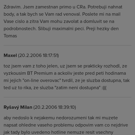
Zdravim. Jsem zamestnan primo u CRa. Potrebuji nahnat
body, a tak bych se Vam rad venoval. Poslete mi na mail
Vase cislo a zitra Vam mohu zavolat a domluvit se na
podrobnostech. Slibuji maximalni peci. Preji hezky den
Tomas
Maxel
(20.2.2006 18:17:51)
toz jsem vam z toho jelen, uz jsem se prakticky rozhodl, ze
vyzkousim BT Premium a ackoliv jeste pred peti hodinama
mi jejich "on-line overovac" tvrdil, ze je sluzba dostupna, tak
ted uz to rika, ze sluzba "zatim neni dostupna" :(((
Ryšavý Milan
(20.2.2006 18:39:10)
aby nedoslo k nejakemu nedorozumeni tak mi muzete
napsat ohledne vaseho problemu odpovim vam co nejdrive
jak tady bylo uvedeno hotline nemuze resit vsechny