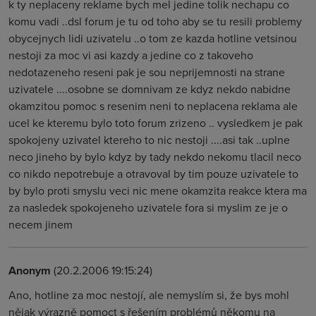
k ty neplaceny reklame bych mel jedine tolik nechapu co
komu vadi ..dsl forum je tu od toho aby se tu resili problemy
obycejnych lidi uzivatelu ..o tom ze kazda hotline vetsinou
nestoji za moc vi asi kazdy a jedine co z takoveho
nedotazeneho reseni pak je sou neprijemnosti na strane
uzivatele ....osobne se domnivam ze kdyz nekdo nabidne
okamzitou pomoc s resenim neni to neplacena reklama ale
ucel ke kteremu bylo toto forum zrizeno .. vysledkem je pak
spokojeny uzivatel ktereho to nic nestoji ....asi tak ..uplne
neco jineho by bylo kdyz by tady nekdo nekomu tlacil neco
co nikdo nepotrebuje a otravoval by tim pouze uzivatele to
by bylo proti smyslu veci nic mene okamzita reakce ktera ma
za nasledek spokojeneho uzivatele fora si myslim ze je o
necem jinem
Anonym
(20.2.2006 19:15:24)
Ano, hotline za moc nestojí, ale nemyslím si, že bys mohl
nějak výrazně pomoct s řešením problémů někomu na