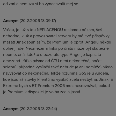
od zari a nemuzu si ho vynachvalit mej se
Anonym
(20.2.2006 18:09:17)
Vašku, jdi už s tou NEPLACENOU reklamou někam, šeš
nehodnej kluk a provozovatel serveru by měl tvé příspěvky
mazat! Jinak souhlasím, že Premium je oproti Angelu někde
úplně jinde. Neomezená linka po drátu může být skutečně
neomezená, kdežto u bezdrátu typu Angel je kapacita
omezená - šířka pásma od ČTU není nekonečná, počet
sektorů, případně vysílačů také nebude (a ani nemůže) nikdo
navyšovat do nekonečna. Takže rozumná QoS je u Angela,
kde jsou až stovky klientů na vysílač zcela nezbytná. Jinak IE
Extreme bych s BT Premium 2006 moc nesrovnával, pokud
je Premium k dispozici je volba zcela jasná.
Anonym
(20.2.2006 18:22:44)