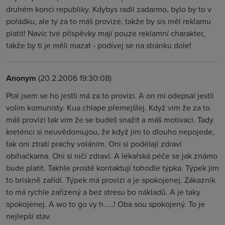
druhém konci republiky. Kdybys radil zadarmo, bylo by to v
pořádku, ale ty za to máš provize, takže by sis měl reklamu
platit! Navíc tvé příspěvky mají pouze reklamní charakter,
takže by ti je měli mazat - podívej se na stránku dole!
Anonym
(20.2.2006 19:30:08)
Ptal jsem se ho jestli má za to provizi. A on mi odepsal jestli
volim komunisty. Kua chlape přemejšlej. Když vim že za to
máš provizi tak vim že se budeš snažit a máš motivaci. Tady
kreténci si neuvědomujou, že když jim to dlouho nepojede,
tak oni ztratí prachy volánim. Oni si podělají zdraví
obíhačkama. Oni si ničí zdraví. A lékařská péče se jak známo
bude platit. Takhle prostě kontaktují tohodle týpka. Týpek jim
to briskně zařídí. Týpek má provizi a je spokojenej. Zákazník
to má rychle zařízený a bez stresu bo nákladů. A je taky
spokojenej. A wo to go vy h.....! Oba sou spokojený. To je
nejlepší stav.