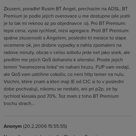
Zkuseni, poradte! Rusim BT Angel, prechazim na ADSL, BT
Premium je podle jejich overovace u me dostupne (ale jestli
je to tak mi reknou az po objednavce :o). Pro BT Premium:
lepsi cena, vyssi rychlost, nizsi agregace. Proti BT Premium:
spatne zkusenosti s Angelem, posledni tri mesice to slape
vicemene ok, jen drobne vypadky a nahla zpomaleni na
radove minuty, obcas v celou sobotu jede net jako snek, ale
predtim me jejich QoS dohanelo k silenstvi. Proste jejich
termin "neomezena linka" mi nahani hruzu. FUP vam nedaji,
ale QoS vam ustrihne cokoliv, co neni http temer na nulu.
Vsichni, ktere znam a kteri maji IE od CtC si to v posledni
dobe pochvaluji, nikomu se nestalo, ani pri p2p, ze by
rychlost klesala pod 70%. Toz mam z toho BT Premium
trochu strach...
Anonym
(20.2.2006 15:55:55)