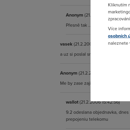
Kliknutím 
marketingo
Anonym
(21.2.2006 12:07:04)
zpracování
Přesně tak ...záleží na telekomu
Více infor
osobních 
naleznete
vasek
(21.2.2006 13:12:15)
a uz si poslal smlouvu nebo jeste 
Pokud se o
odkazu.
Anonym
(21.2.2006 14:16:52)
Me by zase zajimalo jak jim dlouho
wallot
(21.2.2006 15:42:56)
9.2 odeslana objednavka, dnes 2
prepojeniu telekomu