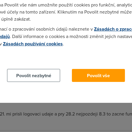
na Povolit vše nám umožníte použití cookies pro funkční, analyti
vé účely na tomto zařízení. Kliknutím na Povolit nezbytné můžet
 úplně zakázat.
.... u mně 28 dní.
mací o zpracování osobních údajů naleznete v
Zásadách o zprac
údajů
. Další informace o cookies a možnosti změnit jejich nastav
 v
Zásadách používání cookies
.
ne ..v pripade ze ne mohu se pokusit to maximalne urychlit ..pri
 cookies chcete dozvědět více, další podrobnosti najdete na t
Povolit nezbytné
Povolit vše
 trva zrizeni ADSL bez prevadeni telefonni stanice k nim.
1. mi prisli logovaci udaje a pry 28.2 nejpozdeji 8.3 to zacne fu