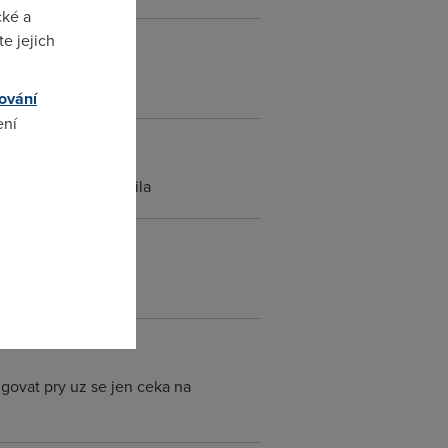
cké a
e jejich
ování
ení
padne me napiste maila
omto
ngovat pry uz se jen ceka na