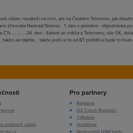
átorů vůbec nezáleží na nich, ale na Českém Telemoru, jak dlouho
em zřizovala Nextra@Telenor... 1. den v poledne - objednávka po 
a ČTc ... ... ... 24. den - žádost se vrátila z Telecomu, vše OK, d
 takže asi takhle... takže jestli si to od BT pořídíš a bude to trv
ečnosti
Pro partnery
t
Reklama
nternet
O2 Czech Republic
T-Mobile
a osobních údajů
Vodafone
e dsl.cz
Nejlevnější GSM tarify