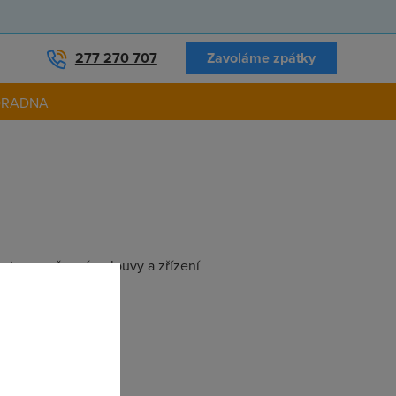
277 270 707
Zavoláme zpátky
ORADNA
at vypovězení smlouvy a zřízení