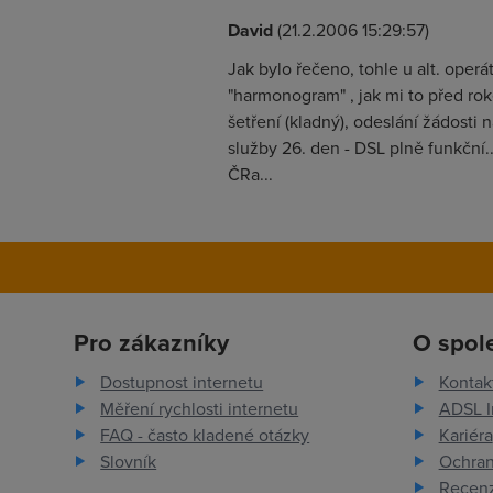
David
(21.2.2006 15:29:57)
Jak bylo řečeno, tohle u alt. oper
"harmonogram" , jak mi to před rok
šetření (kladný), odeslání žádosti n
služby 26. den - DSL plně funkční...
ČRa...
Pro zákazníky
O spol
Dostupnost internetu
Kontak
Měření rychlosti internetu
ADSL I
FAQ - často kladené otázky
Kariéra
Slovník
Ochran
Recenz