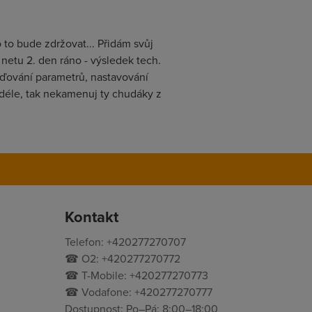
 to bude zdržovat... Přidám svůj
netu 2. den ráno - výsledek tech.
olaďování parametrů, nastavování
at déle, tak nekamenuj ty chudáky z
Kontakt
Telefon: +420277270707
☎ O2: +420277270772
☎ T-Mobile: +420277270773
☎ Vodafone: +420277270777
Dostupnost: Po–Pá: 8:00–18:00