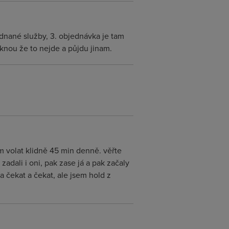
ednané služby, 3. objednávka je tam
eknou že to nejde a půjdu jinam.
im volat klidně 45 min denně. věřte
adali i oni, pak zase já a pak začaly
a čekat a čekat, ale jsem hold z