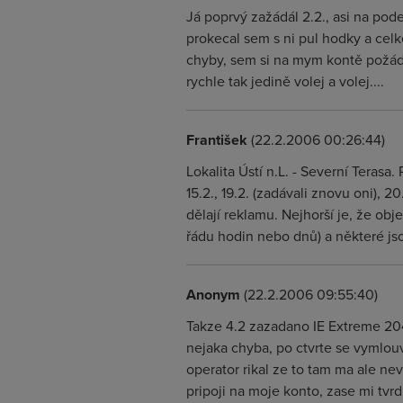
Já poprvý zažádál 2.2., asi na pod
prokecal sem s ni pul hodky a celk
chyby, sem si na mym kontě požádal 
rychle tak jedině volej a volej....
František
(22.2.2006 00:26:44)
Lokalita Ústí n.L. - Severní Ter
15.2., 19.2. (zadávali znovu oni), 
dělají reklamu. Nejhorší je, že ob
řádu hodin nebo dnů) a některé js
Anonym
(22.2.2006 09:55:40)
Takze 4.2 zazadano IE Extreme 204
nejaka chyba, po ctvrte se vymlouva
operator rikal ze to tam ma ale nevi 
pripoji na moje konto, zase mi tvr