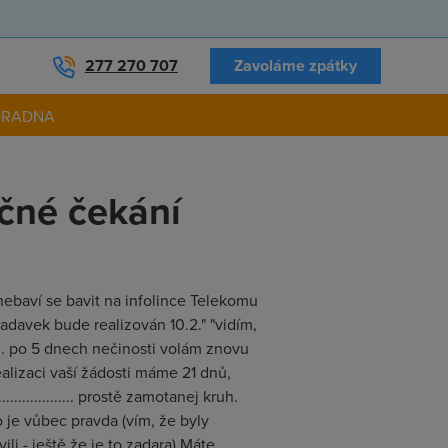
277 270 707
Zavoláme zpátky
ORADNA
čné čekání
 nebaví se bavit na infolince Telekomu
žadavek bude realizován 10.2." "vidím,
... po 5 dnech nečinosti volám znovu
ealizaci vaší žádosti máme 21 dnů,
................ prostě zamotanej kruh.
o je vůbec pravda (vím, že byly
i - ještě že je to zadara) Máte