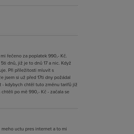
o mi řečeno za poplatek 990,- Kč.
ti dnů, již je to dnů 17 a nic. Když
. Při příležitosti mluvit s
že jsem si už před 17ti dny požádal
t - kdybych chtěl tuto změnu tarifů již
a chtěli po mě 990,- Kč - začala se
 meho uctu pres internet a to mi