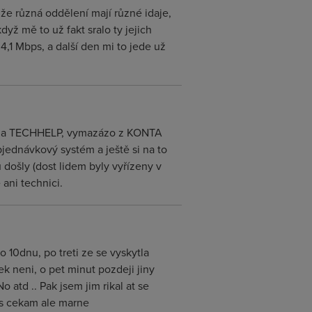
 že různá oddělení mají různé idaje,
yž mě to už fakt sralo ty jejich
4,1 Mbps, a další den mi to jede už
em na TECHHELP, vymazázo z KONTA
objednávkový systém a ještě si na to
 došly (dost lidem byly vyřízeny v
ani technici.
 10dnu, po treti ze se vyskytla
ek neni, o pet minut pozdeji jiny
No atd .. Pak jsem jim rikal at se
nes cekam ale marne