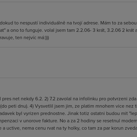
 dokud to nespustí individuálně na tvojí adrese. Mám to za sebo
vat" a ono to funguje. volal jsem tam 2.2.06- 3 krát, 3.2.06 2 krát
ravuje, ten nejvíc má:)))
al pres net nekdy 6.2. 2) 7.2 zavolal na infolinku pro potvrzeni zd
do peti dnu). 4) Vysvetlil jsem jim, ze platim mnohem vice nez ti
adavek byl vyrizen prednostne. Jinak totiz ostatni budou mit "le
enzaci v unorove fakture. No a za 2 hodiny se resetnul modem a 
a uctive, nema cenu rvat na ty holky, co tam za par korun zvedaj