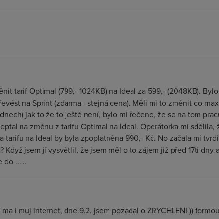
nit tarif Optimal (799,- 1024KB) na Ideal za 599,- (2048KB). Byl
řevést na Sprint (zdarma - stejná cena). Měli mi to změnit do max 5
nech) jak to že to ještě není, bylo mi řečeno, že se na tom pracuje
eptal na změnu z tarifu Optimal na Ideal. Operátorka mi sdělila, 
a tarifu na Ideal by byla zpoplatněna 990,- Kč. No začala mi tvrdi
 Když jsem jí vysvětlil, že jsem měl o to zájem již před 17ti dny 
do ......
" ma i muj internet, dne 9.2. jsem pozadal o ZRYCHLENI )) formou