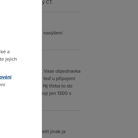
, prostě bomba. Zlatý ČT.
m odpověď, že u mne navýšení
cké a
e jejich
1M Vazeny uzivateli, Vase objednavka
ování
o ???? No sice mám teď u připojení
ení
ředtím max 112KB/s. Nj třeba to do
M EXTREME který stojí jen 1300 s
omto
nic nerucej . Zastrelit jinak ja