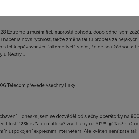
/128 Extreme a musím říci, naprostá pohoda, dopoledne jsem zažá
mi naběhla nová rychlost, takže změna tarifu proběla za nějakých 1
h s tolik opěvovanými "alternativci", vidím, že nejsou žádnou alt
 u Nextry...
2006 Telecom převede všechny linky
pobavení = dneska jsem se dozvěděl od slečny operátorky na 80
rychlostí 128kbs ?automaticky? zrychleny na 512!!! :((( Takže už ur
ín uspokojení expresním internetem! Ale květen není zase tak bl