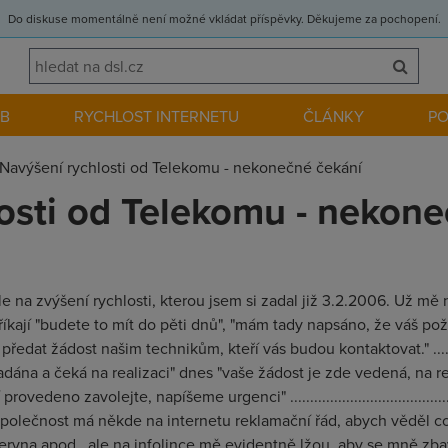
Do diskuse momentálně není možné vkládat příspěvky. Děkujeme za pochopení.
EB
RYCHLOST INTERNETU
ČLÁNKY
P
Navýšení rychlosti od Telekomu - nekonečné čekání
osti od Telekomu - nekone
le na zvýšení rychlosti, kterou jsem si zadal již 3.2.2006. Už mě
 říkají "budete to mít do pěti dnů", "mám tady napsáno, že váš po
předat žádost našim technikům, kteří vás budou kontaktovat." ..
adána a čeká na realizaci" dnes "vaše žádost je zde vedená, na r
no zavolejte, napíšeme urgenci" ..........................................
á společnost má někde na internetu reklamační řád, abych věděl c
vna apod., ale na infolince mě evidentně lžou, aby se mně zbavil