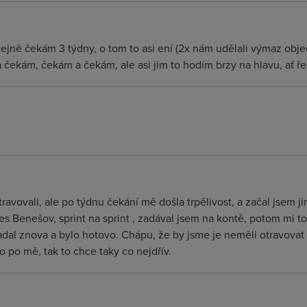
tejně čekám 3 týdny, o tom to asi ení (2x nám udělali výmaz obj
 a čekám, čekám a čekám, ale asi jim to hodím brzy na hlavu, ať ř
travovali, ale po týdnu čekání mě došla trpělivost, a začal jsem j
 Benešov, sprint na sprint , zadával jsem na kontě, potom mi to z
zadal znova a bylo hotovo. Chápu, že by jsme je neměli otravovat 
 po mě, tak to chce taky co nejdřív.