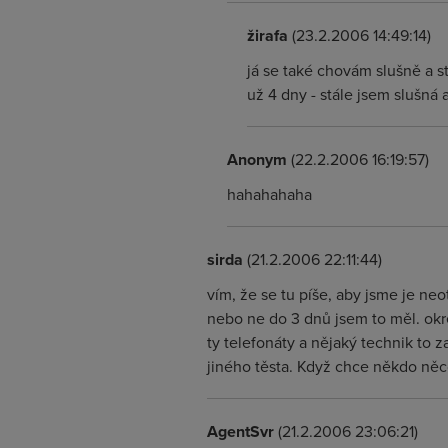
žirafa
(23.2.2006 14:49:14)
já se také chovám slušně a s
už 4 dny - stále jsem slušná
Anonym
(22.2.2006 16:19:57)
hahahahaha
sirda
(21.2.2006 22:11:44)
vím, že se tu píše, aby jsme je neo
nebo ne do 3 dnů jsem to měl. okres
ty telefonáty a nějaký technik to 
jiného těsta. Když chce někdo něco
AgentSvr
(21.2.2006 23:06:21)