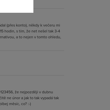
dal (přes konto), někdy k večeru mi
5 hodin, s tím, že net nešel tak 3-4
ernativou, a to nejen v tomto ohledu,
0123456, že nejpozději v dubnu
čitě ne únor a jak to tak vypadá tak
bej měsíc, co? :-)