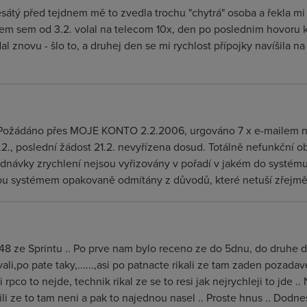
esátý před tejdnem mě to zvedla trochu "chytrá" osoba a řekla mi
em sem od 3.2. volal na telecom 10x, den po poslednim hovoru kd
znovu - šlo to, a druhej den se mi rychlost přípojky navíšila na 
asa. Požádáno přes MOJE KONTO 2.2.2006, urgováno 7 x e-mail
20.2., poslední žádost 21.2. nevyřízena dosud. Totálně nefunkční 
jednávky zrychlení nejsou vyřizovány v pořadí v jakém do systému
ou systémem opakovaně odmítány z důvodů, které netuší zřejmě 
8 ze Sprintu .. Po prve nam bylo receno ze do 5dnu, do druhe do
li,po pate taky,......,asi po patnacte rikali ze tam zaden pozadav
rpco to nejde, technik rikal ze se to resi jak nejrychleji to jde .. 
dili ze to tam neni a pak to najednou nasel .. Proste hnus .. Dod