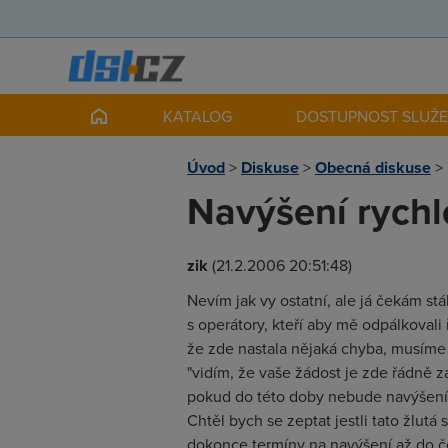
KATALOG
DOSTUPNOST SLUŽ
Úvod
>
Diskuse
>
Obecná diskuse
>
Navýšení rychl
zik
(21.2.2006 20:51:48)
Nevím jak vy ostatní, ale já čekám stá
s operátory, kteří aby mě odpálkovali
že zde nastala nějaká chyba, musíme 
"vidím, že vaše žádost je zde řádně z
pokud do této doby nebude navýšení provede
Chtěl bych se zeptat jestli tato žlut
dokonce termíny na navýšení až do čer