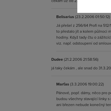
cekam uz od 2.2 Pavel
Belisarius
(23.2.2006 01:50:12)
Já přešel z 256/64 Profi na 512
to přestalo jít a kolem půlnoci 
hodiny. Když tady čtu o zážitcíc
viz. např. odstoupení od smlouvy
Dudee
(21.2.2006 21:58:56)
já taky čekám , ale snad do 31.3.
Marťas
(3.3.2006 19:00:22)
Pánové, popř. dámy, něco pro 
budou všechny stavající linky s 
ani březen nebude konečný term