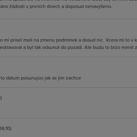
váno žádosti v prvních dnech a doposud nenavýšeno.
 co mi prisel meil na zmenu podminek a dosud nic. Vcera mi to v ko
eotravoval a byl tak odsunut do pozadi. Ale budu to brzo menit 
 to datum posunujou jak se jim zachce
)
6:10)