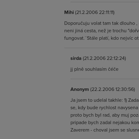
Mihi
(21.2.2006 22:11:11)
Doporučuju volat tam tak dlouho ,
neni jiná cesta, než je trochu "doř
fungovat.¨Stále platí, kdo nejvíc ot
sirda
(21.2.2006 22:12:24)
jj plně souhlasím čéče
Anonym
(22.2.2006 12:30:56)
Ja jsem to udelal takhle: 1) Zad
se, kdy bude rychlost navysena (
proto bych byl rad, aby muj poz
pripade bych zadal nejakou komp
Zaverem - choval jsem se slusne 