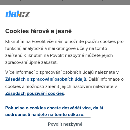
13,2,2006 me byvaly provider potvrdil ze rusil mé adsl a do
dnesniho dne to telecom v systemu nezrusil,i kdyz je
bombarduji maily a telefonaty,nic nepomaha,jak jste na tom
druzi ? Ma nekdo radu jak to proštouchnout ? Ta jejich
Cookies férově a jasně
infolinka a tech.podpora to je neco zoufalyho,tam mohly
Kliknutím na Povolit vše nám umožníte použití cookies pro
misto tech lidi dat mentalni lidi nebo huluchoněmé osoby s
funkční, analytické a marketingové účely na tomto
papouškem na rameni a efekt by byl uplne stejny,clovek tam
zařízení. Kliknutím na Povolit nezbytné můžete jejich
nic nevyresi,nechapu proc takovou furu zbytecnych lidi tam
zpracování úplně zakázat.
plati,kdyby tech par stale stejnych vet dali na
zaznamnik,usetrili aspon na platech
Více informací o zpracování osobních údajů naleznete v
Zásadách o zpracování osobních údajů
. Další informace o
cookies a možnosti změnit jejich nastavení naleznete v
Anonym
(22.2.2006 10:41:56)
Zásadách používání cookies
.
a kam bys pak volal?
Pokud se o cookies chcete dozvědět více, další
podrobnosti najdete na tomto odkazu.
Nargon
(22.2.2006 10:46:46)
Povolit nezbytné