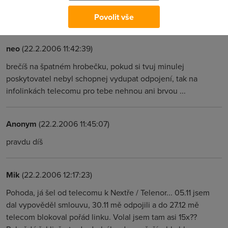
No mohl by zavolat treba pribuznejm, urcite tim by udelal
alespon nekomu radost.
Povolit vše
neo
(22.2.2006 11:42:39)
brečíš na špatném hrobečku, pokud si tvuj minulej
poskytovatel nebyl schopnej vydupat odpojení, tak na
infolinkách telecomu pro tebe nehnou ani brvou ...
Anonym
(22.2.2006 11:45:07)
pravdu díš
Mik
(22.2.2006 12:17:23)
Pohoda, já šel od telecomu k Nextře / Telenor... 05.11 jsem
dal vypověděl smlouvu, 30.11 mě odpojili a do 27.12 mě
telecom blokoval pořád linku. Volal jsem tam asi 15x??