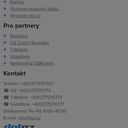
Kariéra
Ochrana osobních údajů
Recenze dsl.cz
Pro partnery
Reklama
O2 Czech Republic
T-Mobile
Vodafone
Nejlevnější GSM tarify
Kontakt
Telefon: +420277270707
☎ O2: +420277270772
☎ T-Mobile: +420277270773
☎ Vodafone: +420277270777
Dostupnost: Po–Pá: 8:00–18:00
E-mail:
info@dsl.cz