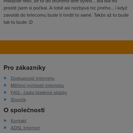
Pokaždé řekli, že to do druhého dne vyřeší... bla bla no
prostě jsem si počkal. A tobě asi nezbývá nic jiného... i když
zavoláš do telecomu bude ti tvrdit to samé. Takže až to bude
tak to bude :D
Pro zákazníky
Dostupnost internetu
Měření rychlosti internetu
FAQ - často kladené otázky
Slovník
O společnosti
Kontakt
ADSL Internet