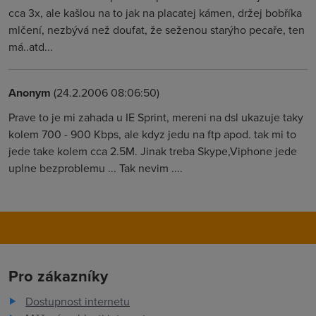
cca 3x, ale kašlou na to jak na placatej kámen, držej bobříka
mlčení, nezbývá než doufat, že seženou starýho pecaře, ten
má..atd...
Anonym
(24.2.2006 08:06:50)
Prave to je mi zahada u IE Sprint, mereni na dsl ukazuje taky
kolem 700 - 900 Kbps, ale kdyz jedu na ftp apod. tak mi to
jede take kolem cca 2.5M. Jinak treba Skype,Viphone jede
uplne bezproblemu ... Tak nevim ....
Pro zákazníky
Dostupnost internetu