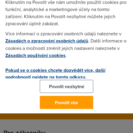
Kliknutím na Povolit vše nám umožníte použití cookies pro
pripojenejch...nebo je to proste vzdy vice mene sazka do
funkční, analytické a marketingové účely na tomto
loterie
zařízení. Kliknutím na Povolit nezbytné můžete jejich
zpracování úplně zakázat.
Adin
(27.1.2004 15:18:04)
Více informací o zpracování osobních údajů naleznete v
Zásadách o zpracování osobních údajů
. Další informace o
Sazka do loterie.
cookies a možnosti změnit jejich nastavení naleznete v
Zásadách používání cookies
.
Miroslav Šilhavý
(27.1.2004 15:43:16)
Pokud se o cookies chcete dozvědět více, další
Zjistit se to nedá, to ví jen ČTc a ISP, nikdo jiný. Ale to okolí
podrobnosti najdete na tomto odkazu.
je dost velké, celá ČR je rozdělena jen na 4 oblasti (SSG), a
Povolit nezbytné
to Praha (město), Brno a okolí, Ostrava a okolí a zbytek Čech.
Povolit vše
Pro zákazníky