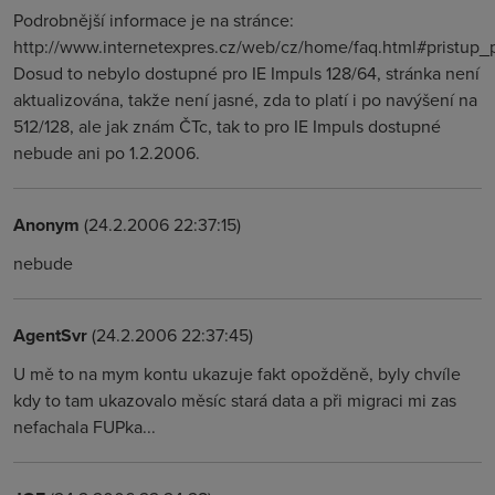
Podrobnější informace je na stránce:
http://www.internetexpres.cz/web/cz/home/faq.html#pristup_p
Dosud to nebylo dostupné pro IE Impuls 128/64, stránka není
aktualizována, takže není jasné, zda to platí i po navýšení na
512/128, ale jak znám ČTc, tak to pro IE Impuls dostupné
nebude ani po 1.2.2006.
Anonym
(24.2.2006 22:37:15)
nebude
AgentSvr
(24.2.2006 22:37:45)
U mě to na mym kontu ukazuje fakt opožděně, byly chvíle
kdy to tam ukazovalo měsíc stará data a při migraci mi zas
nefachala FUPka...