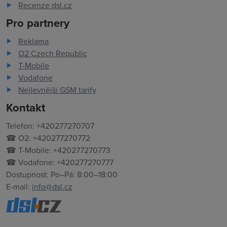
Recenze dsl.cz
Pro partnery
Reklama
O2 Czech Republic
T-Mobile
Vodafone
Nejlevnější GSM tarify
Kontakt
Telefon: +420277270707
☎ O2: +420277270772
☎ T-Mobile: +420277270773
☎ Vodafone: +420277270777
Dostupnost: Po–Pá: 8:00–18:00
E-mail:
info@dsl.cz