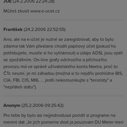
JOE
(24.2.2006 22:24:28)
Můžeš zkusit www.e-ucet.cz
František
(24.2.2006 22:52:55)
Ano, ale na e-účet je nutné se zaregistrovat; aby to bylo
zdarma tak Vám přestane chodit papírový účet (pokud ho
potřebujete, musíte si ho vytisknout) a údaje ADSL jsou opět
se zpožděním. On-line grafy odchozího a příchozího
provozu má ve správě uživatelského konta Nextra, proč to
ČTc neumí, je mi záhadou (možná si to nejdřív prohlídne BIS,
CIA, FBI, CI5, MI6, ... jestli nekomunikujte s "teroristy" a
"nepřáteli státu").
Anonym
(25.2.2006 09:25:42)
Pro tebe by bylo asi nejjednodussi poridit si programe na
mereni dat .Je jich pomerne dost ja pouzivam DU Meter meri