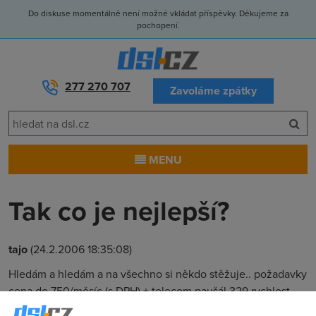
Do diskuse momentálně není možné vkládat příspěvky. Děkujeme za
pochopení.
277 270 707
Zavoláme zpátky
MENU
Tak co je nejlepší?
tajo
(24.2.2006 18:35:08)
Hledám a hledám a na všechno si někdo stěžuje.. požadavky
cena do 750/měsíc (s DPH) + telecom paušál 329 rychlost
512+/256 agregace max 1:20 bez FUP bez limitu existuje