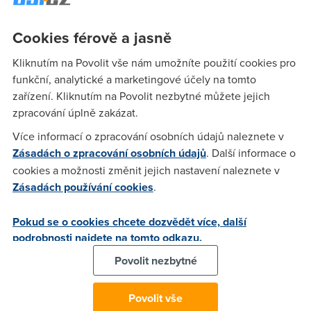
něco takovýho? :)
Cookies férově a jasně
Nargon
(24.2.2006 19:12:51)
Kliknutím na Povolit vše nám umožníte použití cookies pro
funkční, analytické a marketingové účely na tomto
Jedine Bluetone premium 1024/256 za 489 (bez dph) +
zařízení. Kliknutím na Povolit nezbytné můžete jejich
telecom pausal. nebo 2048/512 za 589 (bez dph) + telecom
zpracování úplně zakázat.
pausal. Agregace 1:20, bez limitu. Jedine a opravdu zasadni
omezeni je pokryti, ktere je vazne male. Jinak nic jineho
Více informací o zpracování osobních údajů naleznete v
neexistuje, to co je dostupne pres sit telecomu ma u vsech
Zásadách o zpracování osobních údajů
. Další informace o
isp nejake omezeni, vyssi agregaci a i cenu. Jedine se zkusit
cookies a možnosti změnit jejich nastavení naleznete v
poohlednout po svem okoli jestli tam neexistuje nejaky
Zásadách používání cookies
.
"lokalni isp" ktery tam poskytuje pripojeni pres wifi.
Pokud se o cookies chcete dozvědět více, další
podrobnosti najdete na tomto odkazu.
Anonym
(24.2.2006 20:51:11)
Povolit nezbytné
No právě že tu mám "skvělou" wifi... nikomu to nepřeju..
rychlost 512/256 ping 50ms reál přes den 250 večer 70, ping
Povolit vše
120+, 5% ztráta dat..