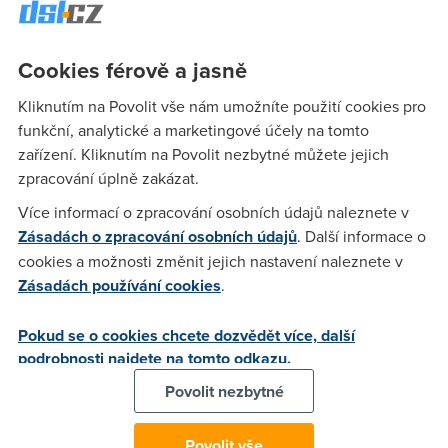
se
Cookies férově a jasně
Anonym
(25.2.2006 09:19:51)
Kliknutím na Povolit vše nám umožníte použití cookies pro
Nahlaš to jako závadu,bude problém v kvalitě vedení.
funkční, analytické a marketingové účely na tomto
zařízení. Kliknutím na Povolit nezbytné můžete jejich
zpracování úplně zakázat.
Milan
(25.2.2006 11:27:20)
Více informací o zpracování osobních údajů naleznete v
No hele, me to minulou nedeli, tj. 19.2. jelo 2Mbity a ted mi
Zásadách o zpracování osobních údajů
. Další informace o
to zase spadlo na 512kbit. Duvod nechapu, ale doufam, ze je
cookies a možnosti změnit jejich nastavení naleznete v
to jenom prechodny opatreni.
Zásadách používání cookies
.
Jiřík
(25.2.2006 15:13:23)
Pokud se o cookies chcete dozvědět více, další
podrobnosti najdete na tomto odkazu.
Já mám sprint 3 mb , jelo mi to asi týden 2.4 - 2.8 mb a teď
Povolit nezbytné
jenom 933 kbps ... takže se to taky vrátilo na 1 mb, nevim, co
se děje :-(
Povolit vše