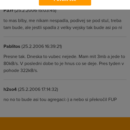
P37r
(25.2.2006 15:03:45)
to mas blby, me nikam nespadla, podivej se pod stul, treba
tam bude, ale jestli spadla z velky vejsky tak bude asi po ni
Pablitos
(25.2.2006 16:39:21)
Presne tak. Dneska to vubec nejede. Mam mit 3mb a jede to
80kB/s. V posledni dobe to je hnus co se deje. Pres tyden v
pohode 322kB/s.
h2so4
(25.2.2006 17:14:32)
no no to bude asi tou agregaci:-) a nebo si překročil FUP