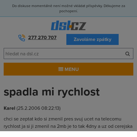
Do diskuse momentálně není možné vkládat příspěvky. Děkujeme za
pochopení.
277 270 707
Zavoláme zpátky
MENU
spadla mi rychlost
Karel
(25.2.2006 08:22:13)
chci se zeptat kdo si zmenil pres svuj ucet na telecomu
rychlost ja si ji zmenil na 2mb je to tak 4dny a uz od cerejska
mi to jede kolem400kb/s mate nekdo stejny problem mejte