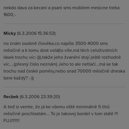
nekdo dava za kecani a psani sms mobilem mesicne treba
1600,-
Micky
(6.3.2006 15:36:53)
no znám osobně člověka,co napíše 3500-4000 sms
měsíčně a k tomu dost volá(to víte,má těch celoživotních
lásek trochu víc:-))),takže jeho žvanění stojí ještě rozhodně
víc....(přesný číslo neznám) Jeho to ale netlačí...má se tak
trochu nad české poměry,nebo snad 70000 měsíčně dneska
bere každý? :-))
flecbek
(6.3.2006 23:39:20)
A teď si vemte, že já ke všemu eště minimálně 5 litrů
měsíčně prochlastám... To je takovej bordel v tom státě !!!
FUJ!!!!!!!