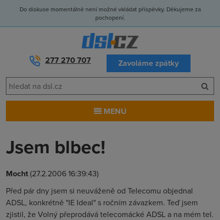
Do diskuse momentálně není možné vkládat příspěvky. Děkujeme za
pochopení.
277 270 707
Zavoláme zpátky
MENU
Jsem blbec!
Mocht
(27.2.2006 16:39:43)
Před pár dny jsem si neuváženě od Telecomu objednal
ADSL, konkrétně "IE Ideal" s ročním závazkem. Teď jsem
zjistil, že Volný přeprodává telecomácké ADSL a na mém tel.