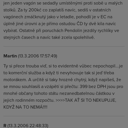
jen jeden vagón se sedadly umístěnými proti sobě u malých
stolků. Za ty 200kč co zaplatíš navíc, sedíš v ostatních
vagónech zmáčknutý jako v letadle, pohodlí je v EC na
úplně jiné úrovni a je přímo ostudou ČD ty dvě kila navíc
vybírat. Ostatně při poruchách Pendolin jezdily rychlíky ve
stejných časech a navíc také zcela spolehlivě.
Martin
(13.3.2006 17:57:49)
Ty si přece trouba viď, si to evidentně vůbec nepochopil...je
to komerční služba a když ti nevyhovuje tak si jeď třeba
motorákem. A určitě si taky hrozně chytrý, když napíšeš, že
se mnou souhlasíš a vzápětí si přečtu: 399 bez DPH jsou pro
mnohé občany tohoto státu nezanedbatelnou částkou v
jejich rodinném rozpočtu. >>>>TAK AŤ SI TO NEKUPUJE,
KDYŽ NA TO NEMÁ!!!!
R
(13.3.2006 22:48:33)