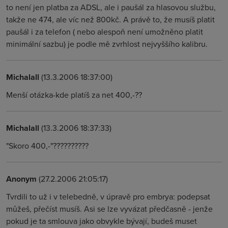
to není jen platba za ADSL, ale i paušál za hlasovou službu,
takže ne 474, ale víc než 800kč. A právě to, že musíš platit
paušál i za telefon ( nebo alespoň není umožněno platit
minimální sazbu) je podle mě zvrhlost nejvyššího kalibru.
Michalall
(13.3.2006 18:37:00)
Menší otázka-kde platíš za net 400,-??
Michalall
(13.3.2006 18:37:33)
"Skoro 400,-"??????????
Anonym
(27.2.2006 21:05:17)
Tvrdili to už i v telebedně, v úpravě pro embrya: podepsat
můžeš, přečíst musíš. Asi se lze vyvázat předčasně - jenže
pokud je ta smlouva jako obvykle bývají, budeš muset