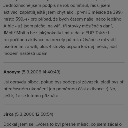
Jednoznačně jsem podpis na rok odmítnul, radši jsem
aktivaci zaplatil(ještě jsem chyt akci, první 3 měsíce za 399,-
místo 599,-) - pro případ, že bych časem našel něco lepšího.
A hle - už jsem přešel na wifi, tři stovky měsíčně s daní,
1Mbit/1Mbit a bez jakýhokoliv limitu dat a FUP. Takže i
rozpočítaná aktivace na necelý půlrok užívání se mi vrátí
ušetřením za wifi, plus 4 stovky úspora každej měsíc, adsl
modem naštěstí udám.
Anonym
(5.3.2006 14:40:43)
Jsi opravdu blbec, pokud bys podepsal závazek, platil bys při
předčasném ukončení jen poměrnou část aktivace. :) No,
ještě, že se k tomu přiznáte...
Jirka
(5.3.2006 12:58:54)
Dočkal jsem se....včera to byl přesně měsíc, co jsem žádal o