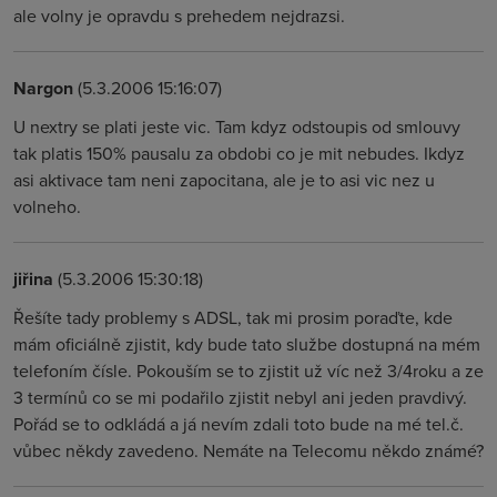
ale volny je opravdu s prehedem nejdrazsi.
Nargon
(5.3.2006 15:16:07)
U nextry se plati jeste vic. Tam kdyz odstoupis od smlouvy
tak platis 150% pausalu za obdobi co je mit nebudes. Ikdyz
asi aktivace tam neni zapocitana, ale je to asi vic nez u
volneho.
jiřina
(5.3.2006 15:30:18)
Řešíte tady problemy s ADSL, tak mi prosim poraďte, kde
mám oficiálně zjistit, kdy bude tato službe dostupná na mém
telefoním čísle. Pokouším se to zjistit už víc než 3/4roku a ze
3 termínů co se mi podařilo zjistit nebyl ani jeden pravdivý.
Pořád se to odkládá a já nevím zdali toto bude na mé tel.č.
vůbec někdy zavedeno. Nemáte na Telecomu někdo známé?