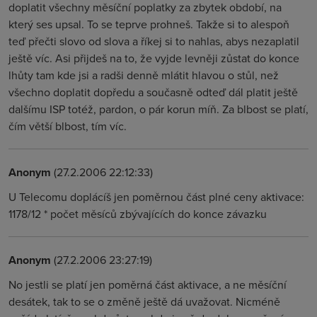
doplatit všechny měsíční poplatky za zbytek období, na
který ses upsal. To se teprve prohneš. Takže si to alespoň
teď přečti slovo od slova a říkej si to nahlas, abys nezaplatil
ještě víc. Asi přijdeš na to, že vyjde levněji zůstat do konce
lhůty tam kde jsi a radši denně mlátit hlavou o stůl, než
všechno doplatit dopředu a současně odteď dál platit ještě
dalšímu ISP totéž, pardon, o pár korun míň. Za blbost se platí,
čím větší blbost, tím víc.
Anonym
(27.2.2006 22:12:33)
U Telecomu doplácíš jen poměrnou část plné ceny aktivace:
1178/12 * počet měsíců zbývajících do konce závazku
Anonym
(27.2.2006 23:27:19)
No jestli se platí jen poměrná část aktivace, a ne měsíční
desátek, tak to se o změně ještě dá uvažovat. Nicméně