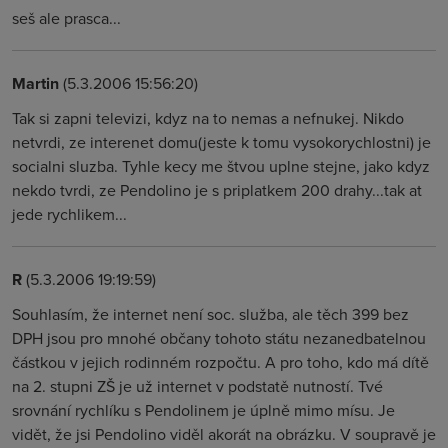
seš ale prasca...
Martin
(5.3.2006 15:56:20)
Tak si zapni televizi, kdyz na to nemas a nefnukej. Nikdo
netvrdi, ze interenet domu(jeste k tomu vysokorychlostni) je
socialni sluzba. Tyhle kecy me štvou uplne stejne, jako kdyz
nekdo tvrdi, ze Pendolino je s priplatkem 200 drahy...tak at
jede rychlikem...
R
(5.3.2006 19:19:59)
Souhlasím, že internet není soc. služba, ale těch 399 bez
DPH jsou pro mnohé občany tohoto státu nezanedbatelnou
částkou v jejich rodinném rozpočtu. A pro toho, kdo má dítě
na 2. stupni ZŠ je už internet v podstatě nutností. Tvé
srovnání rychlíku s Pendolinem je úplně mimo mísu. Je
vidět, že jsi Pendolino viděl akorát na obrázku. V soupravě je