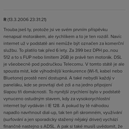
R
(13.3.2006 23:31:21)
Trouba jseš ty, protože jsi ve svém prvním příspěvku
nenapsal motorákem, ale rychlíkem a to je ten rozdíl. Navíc
internet už v podstatě ani nemůže být označen za komerční
službu. To platilo tak před 6 lety. Za 399 bez DPH po..nou
512 a to s FUP nebo limitem 2GB je právě ten motorák. DSL
je všeobecně pod područkou Telecomu. V tomto státě je ale
spousta míst, kde výhodnější konkurence (Wi-fi, kabel nebo
Bluetone) prostě není dostupná. A také nebydlí každý v
paneláku, kde se provrtají dvě zdi a na jedno připojení
šlapou tři domácnosti. To nynější zrychlení bylo v podstatě
vynuceno ostudným stavem, kdy za vysokorychlostní
internet byl vydáván i IE 128. A pokud by tě náhodou
napadlo navrhnout dial-up, tak ten při skromném, využívání
(surfování a jen sporadicky stažený nějaký driver) vychází
finančně nastejno s ADSL. A pak si také musíš uvědomit, že