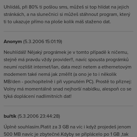
Uhlídáš, při 80% ti pošlou sms, můžeš si top hlídat na jejich
stránkách, a na slunečnici si můžeš stáhnout program, který
ti to ukazuje přímo na ploše kolik máš staženo dat.
Anonym
(5.3.2006 15:01:19)
Neuhlídáš! Nějaký prográmek je v tomto případě k ničemu,
stejně má pravdu vždy provider!!, navíc spousta prográmků
neumí rozlišit internet/lan, data mezi netem a ethernetovým
modemem také nemá jak změřit (a ono je to i několik
MB/den - pochopitelně i při vypnutém PC). Prostě to přiznej:
Volny má momentálně snad nejhorší nabídku, alespoň co se
týká doplácení nadlimitních dat!
buřtík
(5.3.2006 23:44:28)
Úplně souhlasím.Platit za 3 GB na víc i když projedeš jenom
500 MB navíc je zbytečné.Kdyby se připlácelo po 1 GB ,tak