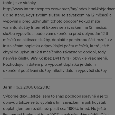
tohle je ze stránky
http://www.internetexpres.cz/web/cz/faq/index.html#objednan
Co se stane, když zvolím službu se závazkem na 12 měsíců a
vypovím ji před uplynutím tohoto období? Pokud máte
variantu služby Internet Expres se závazkem na 12 měsíců,
službu vypovíte a bude vám ukončena před uplynutím 12 ti
měsíců od aktivace služby, doplatíte poměrnou část rozdílu v
instalačním poplatku odpovídající počtu měsíců, které ještě
chybí do uplynutí 12 ti měsíčního závazného období, tedy
nejvýše částku 989 Kč (bez DPH 19 %), obvykle však méně.
Rozhodujícím datem pro výpočet doplatku je datum
ukončení používání služby, nikoliv datum výpovědi služby.
Jarmil
(6.3.2006 06:28:16)
Výborně,díky....takže jsem to snad pochopil správně a je to
opravdu tak,že se to vyplatí s tím závazkem a pak kdyžtak
doplatit jen ten rozdíl,než platit cca 1180kč hned. No ještě
jim tam asi brnknu,at je to 100% a pak vám dám vědět. Díky