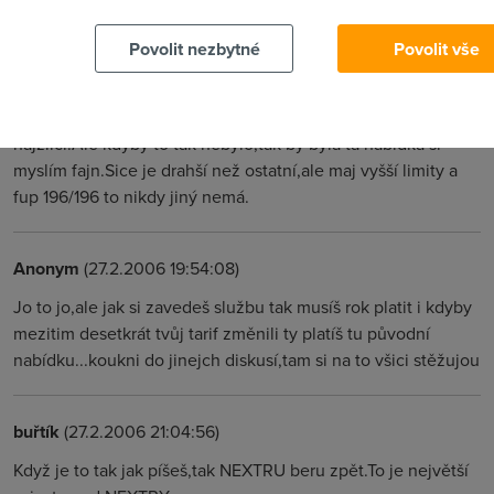
mezitim zavedli:(
Povolit nezbytné
Povolit vše
buřtík
(27.2.2006 19:52:10)
To o otom přechodu u Nextry jsem nevěděl,že jsou to takoví
hajzlíci.Ale kdyby to tak nebylo,tak by byla ta nabídka si
myslím fajn.Sice je drahší než ostatní,ale maj vyšší limity a
fup 196/196 to nikdy jiný nemá.
Anonym
(27.2.2006 19:54:08)
Jo to jo,ale jak si zavedeš službu tak musíš rok platit i kdyby
mezitim desetkrát tvůj tarif změnili ty platíš tu původní
nabídku...koukni do jinejch diskusí,tam si na to všici stěžujou
buřtík
(27.2.2006 21:04:56)
Když je to tak jak píšeš,tak NEXTRU beru zpět.To je největší