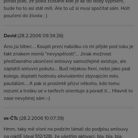
pořád platí, že pokd zůstane kde je až do doby vypršení,
bude ho to asi stát míň. Ale to už si musí spočítat sám. Holt
poučení do života : )
David
(28.2.2006 09:34:26)
Ano,jsi blbec... Koupit první nabídku co mi přijde pod ruku je
fakt znakem menší "nevyspělosti"... Jinak možnost
předčasného ukončení smlouvy samozřejmě existuje, ale
zaplatíš smluvní pokutu... Buď nějakou fixní, nebo jako psal
kolega, doplatit hodnotu ekvivalentní zbývajícím měs.
paušálům... A pak si prosímtě přizvi někoho, kdo tomu
rozumí a trošku se v tarifech orientuje a poradí ti... Hlavně to
zase nevybírej sám :-)
ex-ČTc
(28.2.2006 10:07:39)
Hmm, taky mě vloni na podzim lámali do podpisu smlouvy
na rok(IE Ideal 512/128), že ušetřím aktivaci, bla, bla, bla.