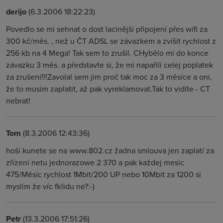
derijo
(6.3.2006 18:22:23)
Povedlo se mi sehnat o dost lacinější připojení přes wifi za
300 kč/měs. , než u ČT ADSL se závazkem a zvíšit rychlost z
256 kb na 4 Mega! Tak sem to zrušil. CHybělo mi do konce
závazku 3 měs. a představte si, že mi napařili celej poplatek
za zrušení!!!Zavolal sem jim proč tak moc za 3 měsíce a oni,
že to musim zaplatit, až pak vyreklamovat.Tak to vidíte - CT
nebrat!
Tom
(8.3.2006 12:43:36)
hoši kunete se na www.802.cz žadna smlouva jen zaplatí za
zřízení netu jednorazowe 2 370 a pak každej mesic
475/Měsíc rychlost 1Mbit/200 UP nebo 10Mbit za 1200 si
myslím že víc fklidu ne?:-)
Petr
(13.3.2006 17:51:26)