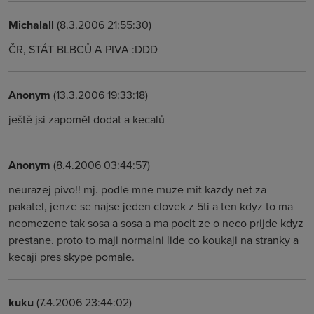
Michalall
(8.3.2006 21:55:30)
ČR, STÁT BLBCŮ A PIVA :DDD
Anonym
(13.3.2006 19:33:18)
ještě jsi zapoměl dodat a kecalů
Anonym
(8.4.2006 03:44:57)
neurazej pivo!! mj. podle mne muze mit kazdy net za
pakatel, jenze se najse jeden clovek z 5ti a ten kdyz to ma
neomezene tak sosa a sosa a ma pocit ze o neco prijde kdyz
prestane. proto to maji normalni lide co koukaji na stranky a
kecaji pres skype pomale.
kuku
(7.4.2006 23:44:02)