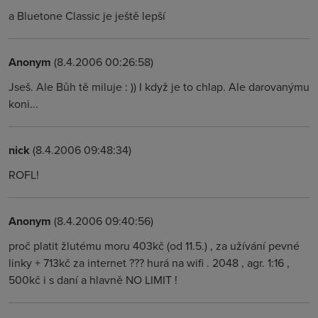
a Bluetone Classic je ještě lepší
Anonym
(8.4.2006 00:26:58)
Jseš. Ale Bůh tě miluje : )) I když je to chlap. Ale darovanýmu
koni...
nick
(8.4.2006 09:48:34)
ROFL!
Anonym
(8.4.2006 09:40:56)
proč platit žlutému moru 403kč (od 11.5.) , za užívání pevné
linky + 713kč za internet ??? hurá na wifi . 2048 , agr. 1:16 ,
500kč i s daní a hlavně NO LIMIT !