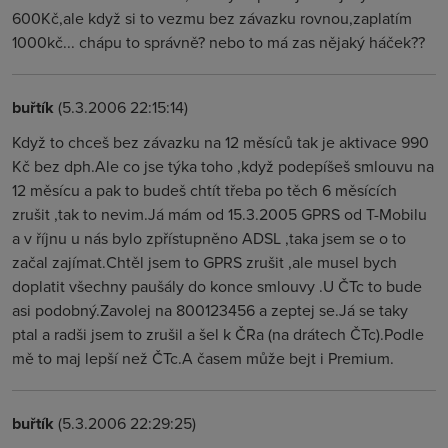
600Kč,ale když si to vezmu bez závazku rovnou,zaplatím
1000kč... chápu to správně? nebo to má zas nějaký háček??
buřtík
(5.3.2006 22:15:14)
Když to chceš bez závazku na 12 měsíců tak je aktivace 990
Kč bez dph.Ale co jse týka toho ,když podepíšeš smlouvu na
12 měsícu a pak to budeš chtít třeba po těch 6 měsících
zrušit ,tak to nevim.Já mám od 15.3.2005 GPRS od T-Mobilu
a v říjnu u nás bylo zpřístupněno ADSL ,taka jsem se o to
začal zajímat.Chtěl jsem to GPRS zrušit ,ale musel bych
doplatit všechny paušály do konce smlouvy .U ČTc to bude
asi podobný.Zavolej na 800123456 a zeptej se.Já se taky
ptal a radši jsem to zrušil a šel k ČRa (na drátech ČTc).Podle
mě to maj lepší než ČTc.A časem může bejt i Premium.
buřtík
(5.3.2006 22:29:25)