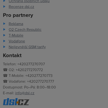
Ochrana osobních údajů
Recenze dsl.cz
Pro partnery
Reklama
O2 Czech Republic
T-Mobile
Vodafone
Nejlevnější GSM tarify
Kontakt
Telefon: +420277270707
☎ O2: +420277270772
☎ T-Mobile: +420277270773
☎ Vodafone: +420277270777
Dostupnost: Po–Pá: 8:00–18:00
E-mail:
info@dsl.cz