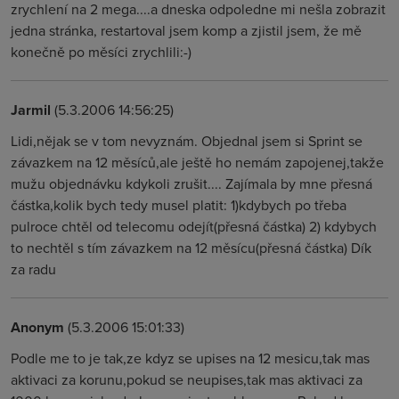
zrychlení na 2 mega....a dneska odpoledne mi nešla zobrazit
jedna stránka, restartoval jsem komp a zjistil jsem, že mě
konečně po měsíci zrychlili:-)
Jarmil
(5.3.2006 14:56:25)
Lidi,nějak se v tom nevyznám. Objednal jsem si Sprint se
závazkem na 12 měsíců,ale ještě ho nemám zapojenej,takže
mužu objednávku kdykoli zrušit.... Zajímala by mne přesná
částka,kolik bych tedy musel platit: 1)kdybych po třeba
pulroce chtěl od telecomu odejít(přesná částka) 2) kdybych
to nechtěl s tím závazkem na 12 měsícu(přesná částka) Dík
za radu
Anonym
(5.3.2006 15:01:33)
Podle me to je tak,ze kdyz se upises na 12 mesicu,tak mas
aktivaci za korunu,pokud se neupises,tak mas aktivaci za