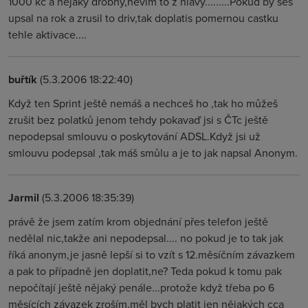
1000 kc a nejaky drobny,nevim to z hlavy.........Pokud by ses
upsal na rok a zrusil to driv,tak doplatis pomernou castku
tehle aktivace....
buřtík
(5.3.2006 18:22:40)
Když ten Sprint ještě nemáš a nechceš ho ,tak ho můžeš
zrušit bez polatků jenom tehdy pokavaď jsi s ČTc ještě
nepodepsal smlouvu o poskytování ADSL.Když jsi už
smlouvu podepsal ,tak máš smůlu a je to jak napsal Anonym.
Jarmil
(5.3.2006 18:35:39)
právě že jsem zatím krom objednání přes telefon ještě
nedělal nic,takže ani nepodepsal.... no pokud je to tak jak
říká anonym,je jasně lepší si to vzít s 12.měsíčním závazkem
a pak to případně jen doplatit,ne? Teda pokud k tomu pak
nepočítají ještě nějaký penále...protože když třeba po 6
měsících závazek zroším,měl bych platit jen nějakých cca