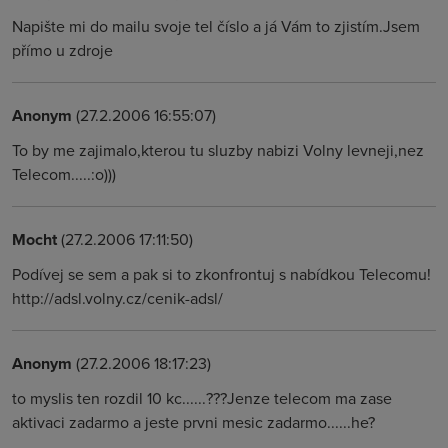
Napište mi do mailu svoje tel číslo a já Vám to zjistím.Jsem
přímo u zdroje
Anonym
(27.2.2006 16:55:07)
To by me zajimalo,kterou tu sluzby nabizi Volny levneji,nez
Telecom.....:o)))
Mocht
(27.2.2006 17:11:50)
Podívej se sem a pak si to zkonfrontuj s nabídkou Telecomu!
http://adsl.volny.cz/cenik-adsl/
Anonym
(27.2.2006 18:17:23)
to myslis ten rozdil 10 kc......???Jenze telecom ma zase
aktivaci zadarmo a jeste prvni mesic zadarmo......he?