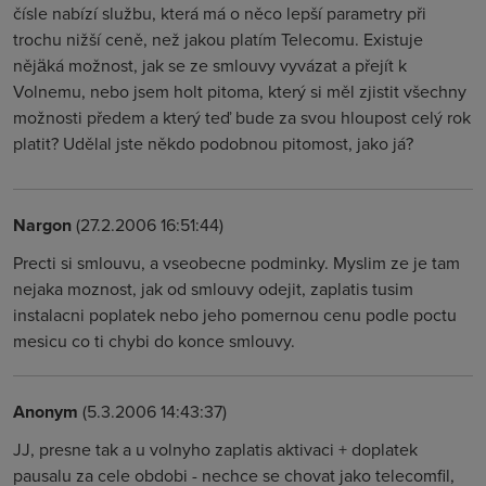
čísle nabízí službu, která má o něco lepší parametry při
trochu nižší ceně, než jakou platím Telecomu. Existuje
nějäká možnost, jak se ze smlouvy vyvázat a přejít k
Volnemu, nebo jsem holt pitoma, který si měl zjistit všechny
možnosti předem a který teď bude za svou hloupost celý rok
platit? Udělal jste někdo podobnou pitomost, jako já?
Nargon
(27.2.2006 16:51:44)
Precti si smlouvu, a vseobecne podminky. Myslim ze je tam
nejaka moznost, jak od smlouvy odejit, zaplatis tusim
instalacni poplatek nebo jeho pomernou cenu podle poctu
mesicu co ti chybi do konce smlouvy.
Anonym
(5.3.2006 14:43:37)
JJ, presne tak a u volnyho zaplatis aktivaci + doplatek
pausalu za cele obdobi - nechce se chovat jako telecomfil,