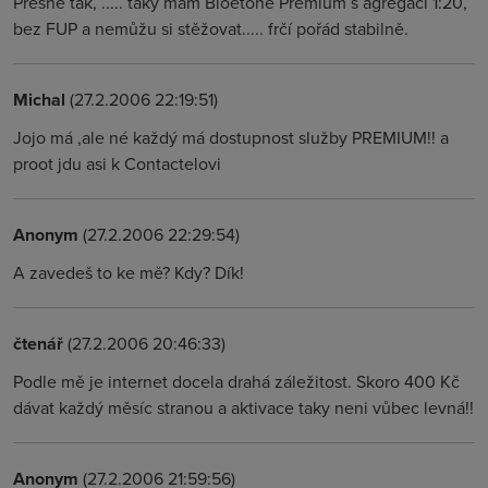
Přesně tak, ..... taky mám Bloetone Premium s agregací 1:20,
bez FUP a nemůžu si stěžovat..... frčí pořád stabilně.
Michal
(27.2.2006 22:19:51)
Jojo má ,ale né každý má dostupnost služby PREMIUM!! a
proot jdu asi k Contactelovi
Anonym
(27.2.2006 22:29:54)
A zavedeš to ke mě? Kdy? Dík!
čtenář
(27.2.2006 20:46:33)
Podle mě je internet docela drahá záležitost. Skoro 400 Kč
dávat každý měsíc stranou a aktivace taky neni vůbec levná!!
Anonym
(27.2.2006 21:59:56)