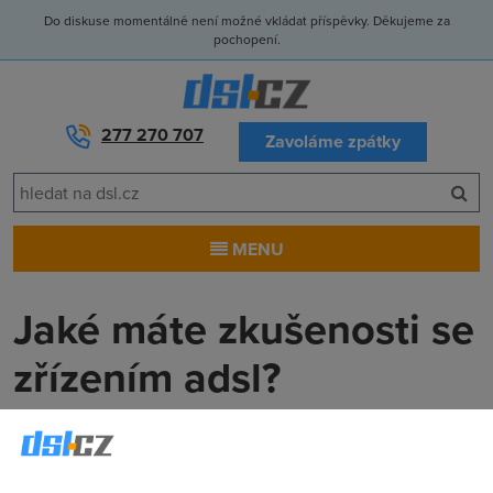
Do diskuse momentálně není možné vkládat příspěvky. Děkujeme za
pochopení.
277 270 707
Zavoláme zpátky
MENU
Jaké máte zkušenosti se
zřízením adsl?
KaRlOsS
(27.2.2006 20:34:42)
Zdravím! V listopadu jsem si objednal adsl u