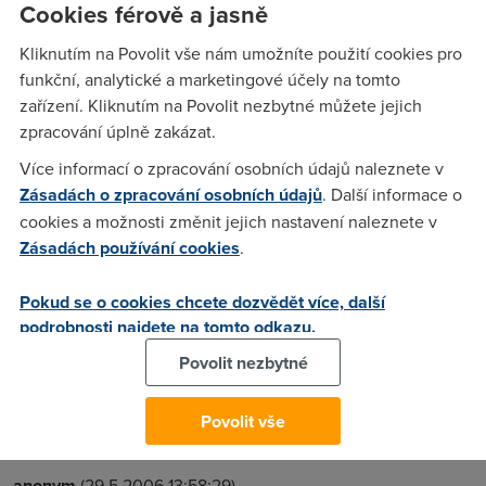
telecomu,protože podle jejich stránek a testu dostupnosti
Cookies férově a jasně
bylo zřízení možné,ale po třech dnech se mi ozvali,že to
Kliknutím na Povolit vše nám umožníte použití cookies pro
zatím možné není,ale že tak do týdne by to mělo
funkční, analytické a marketingové účely na tomto
bezproblému být.. Od té doby se termín každých 10 až 14
zařízení. Kliknutím na Povolit nezbytné můžete jejich
dnů o stejnou dobu posouvá až do ted:( Ještě ke všemu
zpracování úplně zakázat.
jsem nedávno na jiném foru četl,že to takhle někomu
slibovali a po roce nakonec napsali že zřízení není možné:(
Více informací o zpracování osobních údajů naleznete v
Pomalu přestávám věřit,že u nás někdy adsl pojede,protože
Zásadách o zpracování osobních údajů
. Další informace o
naše vesnice s cca 1000 obyvateli 20Km od Prahy pro
cookies a možnosti změnit jejich nastavení naleznete v
Telecom asi nebude žádnej trhák,ale zajímal by mě alespon
Zásadách používání cookies
.
váš názor,jestli mám doufat a nebo to rovnou vzdát. Díky za
vaše názory.
Pokud se o cookies chcete dozvědět více, další
podrobnosti najdete na tomto odkazu.
Povolit nezbytné
test
(29.5.2006 13:38:24)
http://www.seznam.cz/ seznam.cz
Povolit vše
anonym
(29.5.2006 13:58:29)