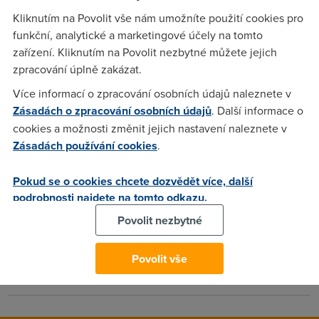
Kliknutím na Povolit vše nám umožníte použití cookies pro
Omylem jsem si zadal heslo a ted nevím jak se dostat do
funkční, analytické a marketingové účely na tomto
konfigurace...Děkuji za případnou pomoc.
zařízení. Kliknutím na Povolit nezbytné můžete jejich
zpracování úplně zakázat.
Anonym
(28.1.2004 09:33:36)
Více informací o zpracování osobních údajů naleznete v
Zásadách o zpracování osobních údajů
. Další informace o
Podívejte se do manuálu na stranu 43,je tam přesný postup
cookies a možnosti změnit jejich nastavení naleznete v
jak modem resetovat do továrního nastavení,ale
Zásadách používání cookies
.
pozor!Budete muset nastavit vše znovu ručně,protože
tovární nastavení je jiné než jak je modem dodáván.
Pokud se o cookies chcete dozvědět více, další
podrobnosti najdete na tomto odkazu.
Peťulák
(28.1.2004 10:23:49)
Povolit nezbytné
Nastavení modemu se dá zálohovat do *.ini souboru. Po
resetu se pouze konfigurace nahraje zpět do modemu a je
Povolit vše
to!