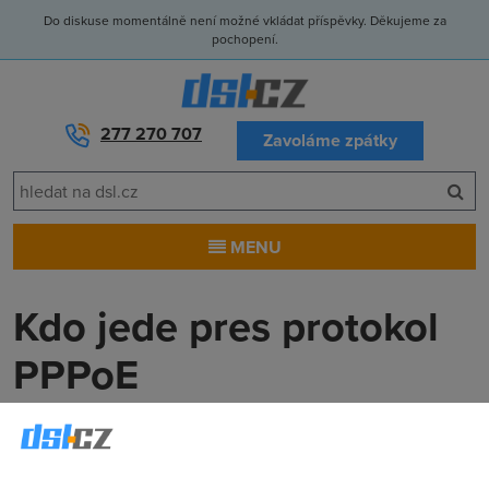
Do diskuse momentálně není možné vkládat příspěvky. Děkujeme za
pochopení.
277 270 707
Zavoláme zpátky
MENU
Kdo jede pres protokol
PPPoE
Xavi
(1.3.2006 13:31:01)
Nejak nemuzu najit kteri poskytovatele pripojeni jedou