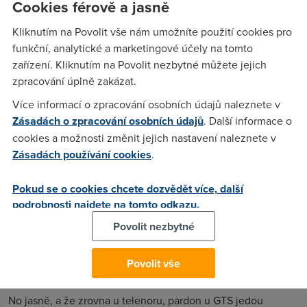
Cookies férově a jasně
presprotokol PPPoE,vim ze telekom,jeste nekdo jiny?Jde mi
o platformu pres CTc.Dekuji
Kliknutím na Povolit vše nám umožníte použití cookies pro
funkční, analytické a marketingové účely na tomto
zařízení. Kliknutím na Povolit nezbytné můžete jejich
Anonym
(1.3.2006 13:42:35)
zpracování úplně zakázat.
I ČRa (České radiokomunikace), ale k čemu ti to je? V
Více informací o zpracování osobních údajů naleznete v
podstatě tam není žádný rozdíl...
Zásadách o zpracování osobních údajů
. Další informace o
cookies a možnosti změnit jejich nastavení naleznete v
Zásadách používání cookies
.
xavi
(1.3.2006 14:37:27)
No chci to vedet kvuli konfiguraci hardwaru ktery mam,Asus
Pokud se o cookies chcete dozvědět více, další
500gx + modem zyxel ,chci mit modem v modu bridge a o
podrobnosti najdete na tomto odkazu.
ostatni at se stara asus,coz jak jsem zjistil u PPPoA moc
Povolit nezbytné
nejde.
Povolit vše
Anonym
(1.3.2006 17:07:04)
No jasně, a že zrovna u telenoru, pardon u GTS jedou