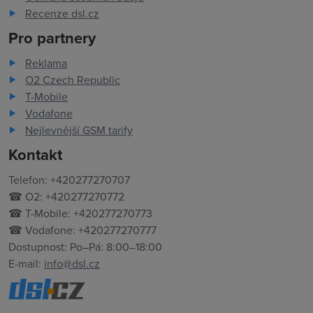
Recenze dsl.cz
Pro partnery
Reklama
O2 Czech Republic
T-Mobile
Vodafone
Nejlevnější GSM tarify
Kontakt
Telefon: +420277270707
☎ O2: +420277270772
☎ T-Mobile: +420277270773
☎ Vodafone: +420277270777
Dostupnost: Po–Pá: 8:00–18:00
E-mail:
info@dsl.cz