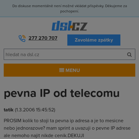
Do diskuse momentálně není možné vkládat příspěvky. Děkujeme za
pochopení.
277 270 707
Zavoláme zpátky
MENU
pevna IP od telecomu
tatik
(1.3.2006 15:45:52)
PROSIM kolik to stoji ta pevna ip adresa a je to mesicne
nebo jednorazove? mam sprint a uvazuji o pevne IP adrese
ale nemoho najit nikde cenik.DEKUJI