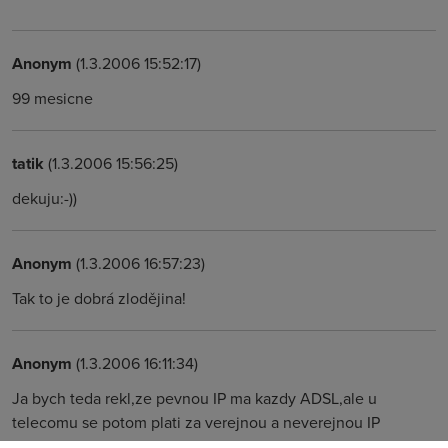
Anonym
(1.3.2006 15:52:17)
99 mesicne
tatik
(1.3.2006 15:56:25)
dekuju:-))
Anonym
(1.3.2006 16:57:23)
Tak to je dobrá zlodějina!
Anonym
(1.3.2006 16:11:34)
Ja bych teda rekl,ze pevnou IP ma kazdy ADSL,ale u
telecomu se potom plati za verejnou a neverejnou IP