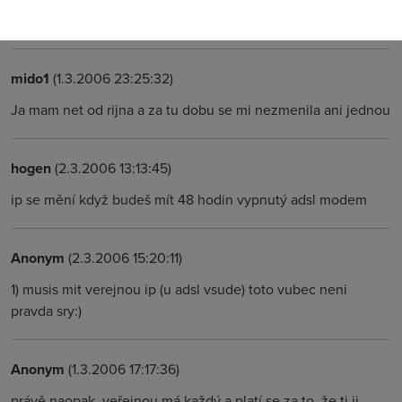
vyhozene penize,abych si platil pevnou IP jeste navic....
mido1
(1.3.2006 23:25:32)
Ja mam net od rijna a za tu dobu se mi nezmenila ani jednou
hogen
(2.3.2006 13:13:45)
ip se mění když budeš mít 48 hodin vypnutý adsl modem
Anonym
(2.3.2006 15:20:11)
1) musis mit verejnou ip (u adsl vsude) toto vubec neni
pravda sry:)
Anonym
(1.3.2006 17:17:36)
právě naopak, veřejnou má každý a platí se za to, že ti ji