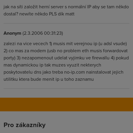
jak na síti založit herní server s normální IP aby se tam někdo
dostal? newíte někdo PLS dík matt
Anonym
(2.3.2006 00:31:23)
zalezi na vice vecech 1) musis mit verejnou ip (u adsl vsude)
2) co mas za modem (usb no problem eth musis forwardovat
porty) 3) nezapomenout udelat vyjimku ve firewallu 4) pokud
mas dynamickou ip tak muzes vyuzit nekterych
poskytovatelu dns jako treba no-ip.com nainstalovat jejich
utilitku ktera bude menit ip u toho zaznamu
Pro zákazníky