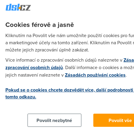
tatik
(1.3.2006 16:21:27)
jj mas pravdu:-)) proste potrebuju IP adresu ktera se mi
Cookies férově a jasně
nepude napr. po 3 mesicich menit:-))
Kliknutím na Povolit vše nám umožníte použití cookies pro fu
a marketingové účely na tomto zařízení. Kliknutím na Povolit
Anonym
(1.3.2006 17:51:07)
můžete jejich zpracování úplně zakázat.
A jak casto se u Telecomu meni???Ja teda mam ADSL teprve
Více informací o zpracování osobních údajů naleznete v
Zása
asi 14 dni a zatim teda nic......
zpracování osobních údajů
. Další informace o cookies a mož
jejich nastavení naleznete v
Zásadách používání cookies
.
František
(1.3.2006 18:25:34)
Pokud se o cookies chcete dozvědět více, další podrobnosti
Mám ADSL ČTc od října 2004 a IP adresa mi byla změněna
tomto odkazu.
jen jednou. Např. zrychlení proběhlo bez změny IP adresy.
Povolit nezbytné
Povolit vše
Anonym
(1.3.2006 18:44:50)
Hmm,tak to me teda v tom pripada pripadaji opravdu