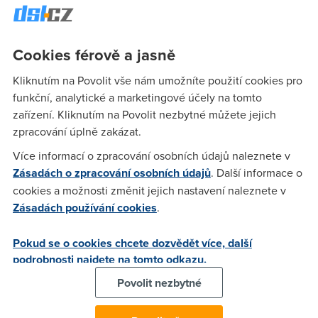
Nargon
(3.3.2006 22:16:04)
Tak, tak, hlavne kdyz je dneska teprve 3tiho. To by musel
Cookies férově a jasně
tahat 249KB/s a mit cistej 2Mbit, ale u telecomu spis 3Mbit,
Kliknutím na Povolit vše nám umožníte použití cookies pro
ten 2M tolik nejede.
funkční, analytické a marketingové účely na tomto
zařízení. Kliknutím na Povolit nezbytné můžete jejich
Anonym
(3.3.2006 22:23:28)
zpracování úplně zakázat.
to sou desny debaty ..jeste ze mam premium od cra a
Více informací o zpracování osobních údajů naleznete v
nemusim podobny veci resit ...preju vam aby se lokalita
Zásadách o zpracování osobních údajů
. Další informace o
neomezenyho netu dostala i k vam ..protoze to fpu neni
cookies a možnosti změnit jejich nastavení naleznete v
uzivatlsky rozhodne nic prijemnyho
Zásadách používání cookies
.
Pokud se o cookies chcete dozvědět více, další
Sosal
(4.3.2006 11:32:20)
podrobnosti najdete na tomto odkazu.
NO-FUP mužou mít i od TELECOMU stačí si jen trošku
Povolit nezbytné
připlatit a nemít tarif za 399 Uplně stačí 1mbit a nebudete
vědět co stím a při dnešních cenách vás to nevyjde ani na