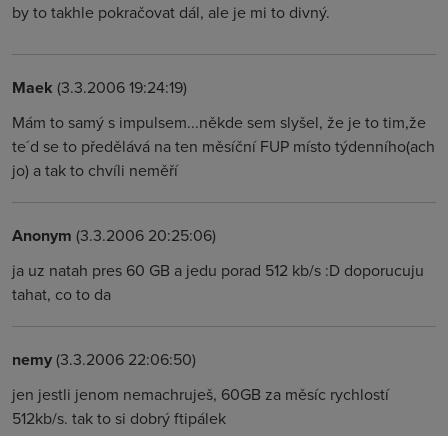
by to takhle pokračovat dál, ale je mi to divný.
Maek
(3.3.2006 19:24:19)
Mám to samý s impulsem...někde sem slyšel, že je to tim,že
te´d se to předělává na ten měsíční FUP místo týdenního(ach
jo) a tak to chvíli neměří
Anonym
(3.3.2006 20:25:06)
ja uz natah pres 60 GB a jedu porad 512 kb/s :D doporucuju
tahat, co to da
nemy
(3.3.2006 22:06:50)
jen jestli jenom nemachruješ, 60GB za měsíc rychlostí
512kb/s. tak to si dobrý ftipálek