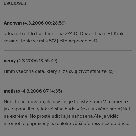
69030963
Anonym
(4.3.2006 00:28:59)
sakra odkuď to fšechno taháš??? :D :D Všechna čest Králi
sosane, tohle se mi s 512 ještě nepovedlo :D
nemy
(4.3.2006 18:55:47)
Hmm vsechna data, ktery si za svuj zivot stahl ze?q:)
mefisto
(4.3.2006 07:14:35)
Není to nic nového,ale myslím je to jistý záměr.V momentě
jak zapnou limity tak většina bude v šoku a začne přemýšlet
na extréme. No prostě udička ja nahozená.Ale je vidět
internet je připravený na daleko větší přenosy než do dnes.