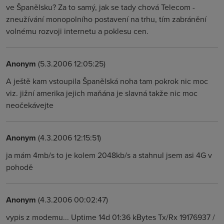
ve Španělsku? Za to samý, jak se tady chová Telecom -
zneužívání monopolního postavení na trhu, tím zabránění
volnému rozvoji internetu a poklesu cen.
Anonym
(5.3.2006 12:05:25)
A ještě kam vstoupila Španělská noha tam pokrok nic moc
viz. jižní amerika jejich maňána je slavná takže nic moc
neočekávejte
Anonym
(4.3.2006 12:15:51)
ja mám 4mb/s to je kolem 2048kb/s a stahnul jsem asi 4G v
pohodě
Anonym
(4.3.2006 00:02:47)
vypis z modemu... Uptime 14d 01:36 kBytes Tx/Rx 19176937 /