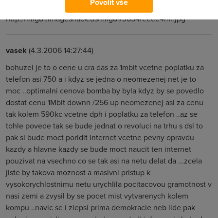
Povolit vše
2000 jak mě :-((
http://img81.imageshack.us/img81/3654/eeee4ml.jpg
vasek
(4.3.2006 14:27:44)
bohuzel je to o cene u cra das za 1mbit vcetne poplatku za
telefon asi 750 a i kdyz se jedna o neomezenej net je to
moc ..optimalni cenova bomba by byla kdyz by se povedlo
dostat cenu 1Mbit downn /256 up neomezenej asi za cenu
tak kolem 590kc vcetne dph i poplatku za telefon ..az se
tohle povede tak se bude jednat o revoluci na trhu s dsl to
pak si bude moct poridit internet vcetne pevny opravdu
kazdy a hlavne kazdy se bude moct naucit ten internet
pouzivat na vsechno co se tak asi na netu delat da ...zcela
jiste by takova moznost a masivni pristup k
vysokorychlostnimu netu urychlila pocitacovou gramotnost v
nasi zemi a zvysil by se pocet mist vytvarenych kolem
kompu ..navic se i zlepsi prima demokracie neb lide pak