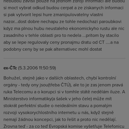
nebudou zavisli pouze na jednom zdroji informaci ale budou
si moct vybrat odkud budou cerpat a ze ziskanych informaci
si pak vytvorit lepsi hure zmanipulovatelny vlastni
nazor...dost dobre nechapu ze tohle nedochazi paroubkovi
kdyz ma plnou hubu neustaleho ekonomickyho rustu ale nic
zasadniho v tehle oblasti pro to nedela ...pritom by stacilo
aby se lepe regulovaly ceny pronajmu dratu od CT ....a na
podobny ceny by se pak alternativec mohl dostat
ex-ČTc
(5.3.2006 11:50:59)
Bohužel, stejně jako v dalších oblastech, chybí kontrolní
orgány - tedy ony jsou(třeba ČTÚ), ale to je zas jenom pravá
ruka Telecomu a o korupci si v tomhle státě nedělám iluze. A
Ministerstvo informatiky(a šašek v jeho čele) může mít
stokrát perfektní studie o neideálním stavu a pomalým
rozvoji vysokorychlostního internetu u nás, když stejně
nemají žádnou koncepci, jak to řešit a proto nic nedělají.
Zrovna teď - za co teď Evropská komise vyšetřuje Telefonicu