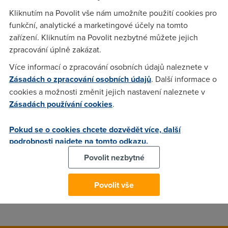
Kliknutím na Povolit vše nám umožníte použití cookies pro
Zdravim, chtel jsem se vas zeptat jaky modem
funkční, analytické a marketingové účely na tomto
(modem/router) by jste zvolili pro Internet Expres Extreme
zařízení. Kliknutím na Povolit nezbytné můžete jejich
2048. Jde mi o prippojeni ctyr pocitacu k internetu a
zpracování úplně zakázat.
intranetu, hlavni je stabillita a v pripade modem/router dobra
konfigrovatelnost, cena do 1500,-.
Více informací o zpracování osobních údajů naleznete v
Zásadách o zpracování osobních údajů
. Další informace o
cookies a možnosti změnit jejich nastavení naleznete v
Anonym
(5.3.2006 14:45:00)
Zásadách používání cookies
.
Datacom Xavi :) Pokud si ho vezmeš ke službě, je hodně
Pokud se o cookies chcete dozvědět více, další
levný, spolehlivý, má dost funkcí...
podrobnosti najdete na tomto odkazu.
Povolit nezbytné
v.denny
(5.3.2006 18:39:47)
Je to fuk ale pokud chceš něco lepčího tak Alcatel 510i nebo
Povolit vše
Cell Pipe od Lucentu ty jsou ještě lepčí.