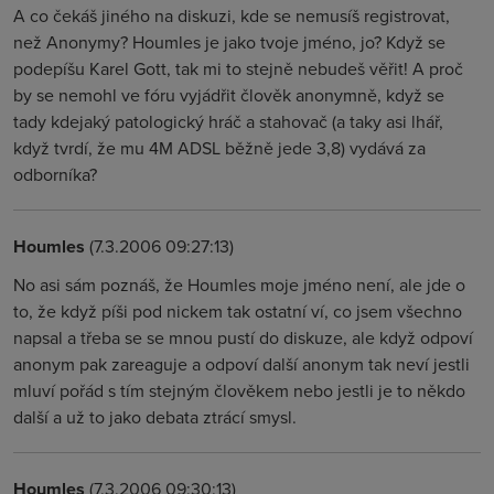
A co čekáš jiného na diskuzi, kde se nemusíš registrovat,
než Anonymy? Houmles je jako tvoje jméno, jo? Když se
podepíšu Karel Gott, tak mi to stejně nebudeš věřit! A proč
by se nemohl ve fóru vyjádřit člověk anonymně, když se
tady kdejaký patologický hráč a stahovač (a taky asi lhář,
když tvrdí, že mu 4M ADSL běžně jede 3,8) vydává za
odborníka?
Houmles
(7.3.2006 09:27:13)
No asi sám poznáš, že Houmles moje jméno není, ale jde o
to, že když píši pod nickem tak ostatní ví, co jsem všechno
napsal a třeba se se mnou pustí do diskuze, ale když odpoví
anonym pak zareaguje a odpoví další anonym tak neví jestli
mluví pořád s tím stejným člověkem nebo jestli je to někdo
další a už to jako debata ztrácí smysl.
Houmles
(7.3.2006 09:30:13)