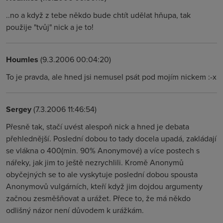
..no a když z tebe někdo bude chtít udělat hňupa, tak
použije "tvůj" nick a je to!
Houmles
(9.3.2006 00:04:20)
To je pravda, ale hned jsi nemusel psát pod mojím nickem :-x
Sergey
(7.3.2006 11:46:54)
Přesně tak, stačí uvést alespoň nick a hned je debata
přehlednější. Poslední dobou to tady docela upadá, zakládají
se vlákna o 400(min. 90% Anonymové) a více postech s
nářeky, jak jim to ještě nezrychlili. Kromě Anonymů
obyčejných se to ale vyskytuje poslední dobou spousta
Anonymovů vulgárních, kteří když jim dojdou argumenty
začnou zesměšňovat a urážet. Přece to, že má někdo
odlišný názor není důvodem k urážkám.