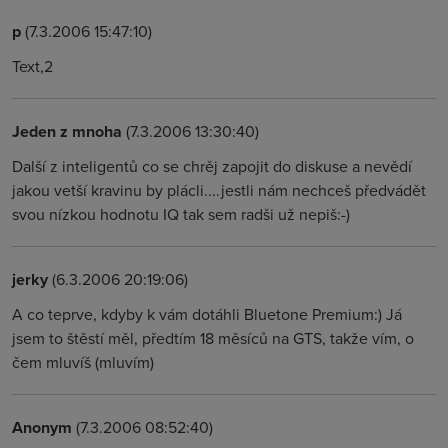
p
(7.3.2006 15:47:10)
Text,2
Jeden z mnoha
(7.3.2006 13:30:40)
Další z inteligentů co se chrěj zapojit do diskuse a nevědí
jakou vetší kravinu by plácli....jestli nám nechceš předvádět
svou nízkou hodnotu IQ tak sem radši už nepiš:-)
jerky
(6.3.2006 20:19:06)
A co teprve, kdyby k vám dotáhli Bluetone Premium:) Já
jsem to štěstí měl, předtím 18 měsíců na GTS, takže vím, o
čem mluvíš (mluvím)
Anonym
(7.3.2006 08:52:40)