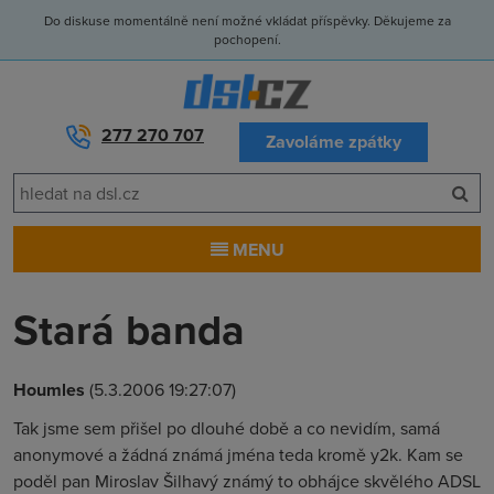
Do diskuse momentálně není možné vkládat příspěvky. Děkujeme za
pochopení.
277 270 707
Zavoláme zpátky
MENU
Stará banda
Houmles
(5.3.2006 19:27:07)
Tak jsme sem přišel po dlouhé době a co nevidím, samá
anonymové a žádná známá jména teda kromě y2k. Kam se
poděl pan Miroslav Šilhavý známý to obhájce skvělého ADSL