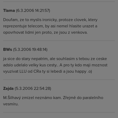
Tlama
(6.3.2006 14:21:57)
Doufam, ze to myslis ironicky, protoze clovek, ktery
reprezentuje telecom, by asi nemel hlasite urazet a
opovrhovat lidmi jen proto, ze jsou z venkova.
BWs
(5.3.2006 19:48:14)
ja sice do stary nepatrim, ale souhlasim s tebou ze ceske
adslo udelalo velky kus cesty.. A pro ty kdo maji moznost
vyuzivat LLU od CRa ty si lebedi a jsou happy .o)
Zajda
(5.3.2006 22:54:28)
M.Šilhavý zmizel neznámo kam. Zřejmě do paralelního
vesmíru.