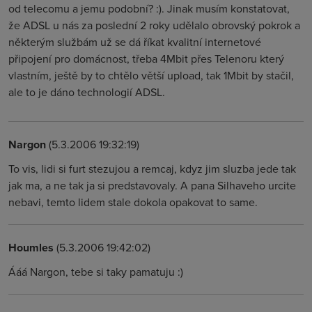
od telecomu a jemu podobní? :). Jinak musím konstatovat,
že ADSL u nás za poslední 2 roky udělalo obrovský pokrok a
některým službám už se dá říkat kvalitní internetové
připojení pro domácnost, třeba 4Mbit přes Telenoru který
vlastním, ještě by to chtělo větší upload, tak 1Mbit by stačil,
ale to je dáno technologií ADSL.
Nargon
(5.3.2006 19:32:19)
To vis, lidi si furt stezujou a remcaj, kdyz jim sluzba jede tak
jak ma, a ne tak ja si predstavovaly. A pana Silhaveho urcite
nebavi, temto lidem stale dokola opakovat to same.
Houmles
(5.3.2006 19:42:02)
Ááá Nargon, tebe si taky pamatuju :)