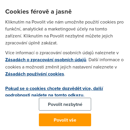
rozdil mezi rychlosti 2M a vyse..popr kde je ta hranice kde
Cookies férově a jasně
uz to je cca stejne. Diky
Kliknutím na Povolit vše nám umožníte použití cookies pro
funkční, analytické a marketingové účely na tomto
Heady
(7.3.2006 08:09:11)
zařízení. Kliknutím na Povolit nezbytné můžete jejich
IMO 2M a vyse uz vubec... Ja osobne jsem zaznamenal
zpracování úplně zakázat.
nejvetsi skok mezi dial up :o) a 256 od CTc... Velky, ale uz ne
Více informací o zpracování osobních údajů naleznete v
tak, byl skok mezi 256/64 na 1024/256 a zmena na
Zásadách o zpracování osobních údajů
. Další informace o
2048/256 uz byla co se nacitani stranek tyce, jen
cookies a možnosti změnit jejich nastavení naleznete v
kosmeticka :)
Zásadách používání cookies
.
Pokud se o cookies chcete dozvědět více, další
Mao
(7.3.2006 13:16:57)
podrobnosti najdete na tomto odkazu.
Asi dost záleží na výkonu počítače, na mé staré K6 550 Mhz,
Povolit nezbytné
RAM 192 MB je 512 asi max toho co při běžném surfování
využiju, alespoň při používání FF. Těch 2048 je myslím
Povolit vše
postačující, omezující budou spíše datové limity, které ale na
běžné surfování a hudbu taky bohatě stačí. PS: změna