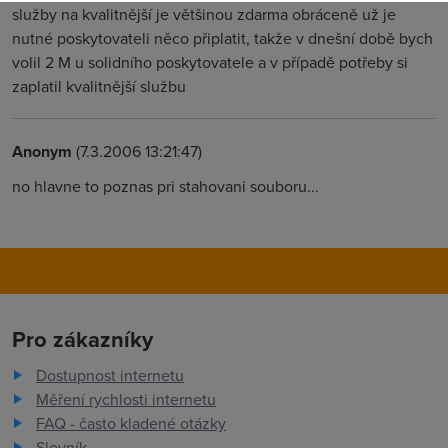
služby na kvalitnější je většinou zdarma obráceně už je
nutné poskytovateli něco připlatit, takže v dnešní době bych
volil 2 M u solidního poskytovatele a v případě potřeby si
zaplatil kvalitnější službu
Anonym
(7.3.2006 13:21:47)
no hlavne to poznas pri stahovani souboru...
Pro zákazníky
Dostupnost internetu
Měření rychlosti internetu
FAQ - často kladené otázky
Slovník