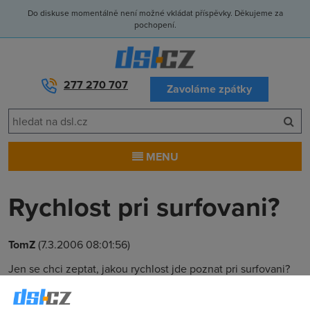
Do diskuse momentálně není možné vkládat příspěvky. Děkujeme za
pochopení.
277 270 707
Zavoláme zpátky
MENU
Rychlost pri surfovani?
TomZ
(7.3.2006 08:01:56)
Jen se chci zeptat, jakou rychlost jde poznat pri surfovani?
jako jestli treba poznam pri beznem surfovani (nemyslim
stranky s flash a velkyma obrazkama - to je jasny ze poznam)