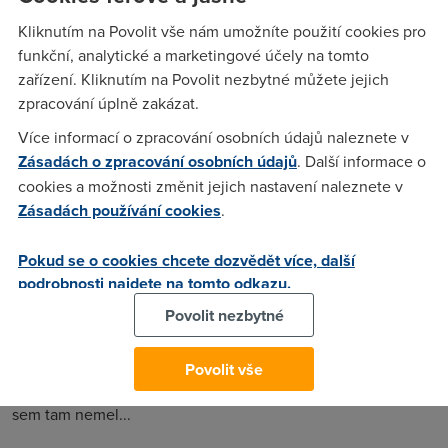
vědět kde najdu vlastní tajný kód v balíčku.Nebo poraďte
Kliknutím na Povolit vše nám umožníte použití cookies pro
jestli něco hlásit o samoinstalačním balíčku nebo jenom
funkční, analytické a marketingové účely na tomto
čekat na aktivaci.Dík
zařízení. Kliknutím na Povolit nezbytné můžete jejich
zpracování úplně zakázat.
Vladik
(7.3.2006 15:31:39)
Více informací o zpracování osobních údajů naleznete v
Zásadách o zpracování osobních údajů
. Další informace o
no, já jsem samoinstalačníé balíček od nextry, s tím, že kvůli
cookies a možnosti změnit jejich nastavení naleznete v
všem kódům jsem musel volat na hotline, protože jsem si je
Zásadách používání cookies
.
nezapsal, když jsem to po netu objednával. A linku jako
takovou jsem už měl aktivovanou - ale určitě taky řeknou na
Pokud se o cookies chcete dozvědět více, další
hotline, kdy ti ji zprovozní.
podrobnosti najdete na tomto odkazu.
Povolit nezbytné
P37r
(7.3.2006 16:55:47)
Kod mi poslali mailem (v krabici sem zadnej nenasel, to ti
Povolit vše
poslou mejlem nebo si tam zavolej...), a zadny oznameni
sem tam nemel...