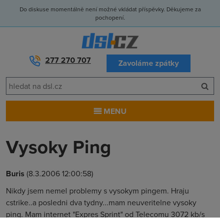
Do diskuse momentálně není možné vkládat příspěvky. Děkujeme za
pochopení.
277 270 707
Zavoláme zpátky
MENU
Vysoky Ping
Buris
(8.3.2006 12:00:58)
Nikdy jsem nemel problemy s vysokym pingem. Hraju
cstrike..a posledni dva tydny...mam neuveritelne vysoky
ping. Mam internet "Expres Sprint" od Telecomu 3072 kb/s