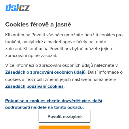
256 kb/s. Se stahovanim a uploadem neni problem...ale
vazne ta odezva je ted pomala. Nevite..cim by to mohlo byt?
Je to vazne neunosne :(
Cookies férově a jasně
Kliknutím na Povolit vše nám umožníte použití cookies pro
Anonym
(8.3.2006 12:07:02)
funkční, analytické a marketingové účely na tomto
zařízení. Kliknutím na Povolit nezbytné můžete jejich
Napiš jaký konkrétní máš ten ping - např. 55, nebo 70, kolik ?
zpracování úplně zakázat.
A kolik si měl předtím ? A hlavně, kde hraješ na Gamezone,
nebo Adrenaline, nebo kde ???
Více informací o zpracování osobních údajů naleznete v
Zásadách o zpracování osobních údajů
. Další informace o
cookies a možnosti změnit jejich nastavení naleznete v
Burisek
(8.3.2006 12:14:04)
Zásadách používání cookies
.
No..ping mam kolem 50ti..a drive jsem mel tak 20. Jinak kde
hraju? Je jedno kde hraju.-...na vsech serverech je to totiz
Pokud se o cookies chcete dozvědět více, další
strasny... Uplne na vsech. Pls..co s tim :( Kamos co ma taky
podrobnosti najdete na tomto odkazu.
"express" tak ma pingy polovicni :( Presneji takove..jake jsem
Povolit nezbytné
mel ja :(