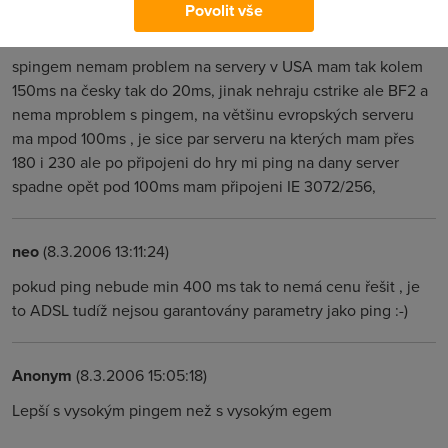
Povolit vše
Anonym
(8.3.2006 15:13:01)
spingem nemam problem na servery v USA mam tak kolem
150ms na česky tak do 20ms, jinak nehraju cstrike ale BF2 a
nema mproblem s pingem, na většinu evropských serveru
ma mpod 100ms , je sice par serveru na kterých mam přes
180 i 230 ale po připojeni do hry mi ping na dany server
spadne opět pod 100ms mam připojeni IE 3072/256,
neo
(8.3.2006 13:11:24)
pokud ping nebude min 400 ms tak to nemá cenu řešit , je
to ADSL tudíž nejsou garantovány parametry jako ping :-)
Anonym
(8.3.2006 15:05:18)
Lepší s vysokým pingem než s vysokým egem