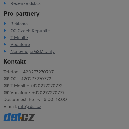
Recenze dsl.cz
Pro partnery
Reklama
O2 Czech Republic
T-Mobile
Vodafone
Nejlevnější GSM tarify
Kontakt
Telefon: +420277270707
☎ O2: +420277270772
☎ T-Mobile: +420277270773
☎ Vodafone: +420277270777
Dostupnost: Po–Pá: 8:00–18:00
E-mail:
info@dsl.cz