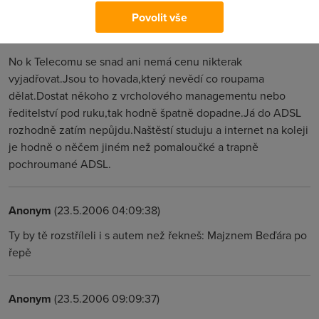
Povolit vše
Arny
(19.7.2003 17:55:46)
No k Telecomu se snad ani nemá cenu nikterak
vyjadřovat.Jsou to hovada,který nevědí co roupama
dělat.Dostat někoho z vrcholového managementu nebo
ředitelství pod ruku,tak hodně špatně dopadne.Já do ADSL
rozhodně zatím nepůjdu.Naštěstí studuju a internet na koleji
je hodně o něčem jiném než pomaloučké a trapně
pochroumané ADSL.
Anonym
(23.5.2006 04:09:38)
Ty by tě rozstříleli i s autem než řekneš: Majznem Beďára po
řepě
Anonym
(23.5.2006 09:09:37)