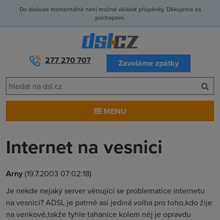
Do diskuse momentálně není možné vkládat příspěvky. Děkujeme za
pochopení.
277 270 707
Zavoláme zpátky
MENU
Internet na vesnici
Arny
(19.7.2003 07:02:18)
Je nekde nejaký server věnující se problematice internetu
na vesnici? ADSL je patrně asi jediná volba pro toho,kdo žije
na venkově,takže tyhle tahanice kolem něj je opravdu