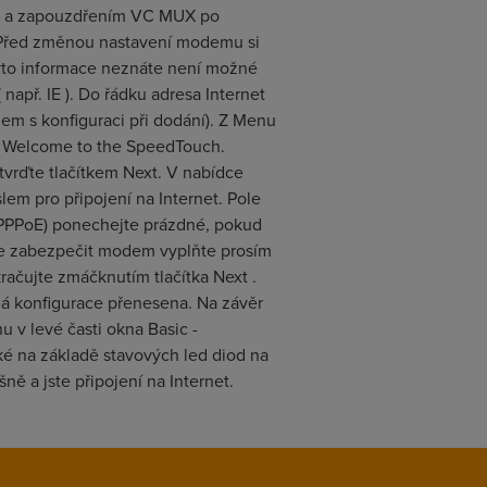
PoA a zapouzdřením VC MUX po
. Před změnou nastavení modemu si
tyto informace neznáte není možné
př. IE ). Do řádku adresa Internet
em s konfiguraci při dodání). Z Menu
o Welcome to the SpeedTouch.
vrďte tlačítkem Next. V nabídce
em pro připojení na Internet. Pole
 PPPoE) ponechejte prázdné, pokud
ete zabezpečit modem vyplňte prosím
ačujte zmáčknutím tlačítka Next .
lá konfigurace přenesena. Na závěr
u v levé časti okna Basic -
ké na základě stavových led diod na
 a jste připojení na Internet.