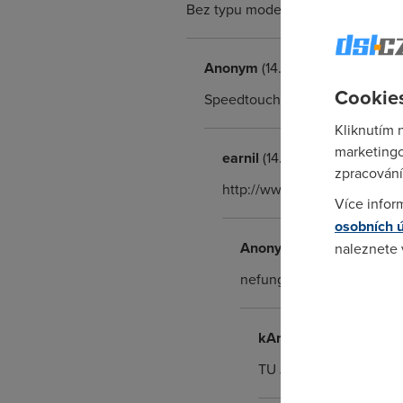
Bez typu modemu ani kuře nehrabe.
Anonym
(14.3.2006 19:28:47)
Cookies
Speedtouch 510
Kliknutím 
marketingo
earnil
(14.3.2006 19:34:31)
zpracování
http://www.iol.cz/zakaznic
Více infor
osobních 
Anonym
(14.3.2006 19:44
naleznete
nefunguje
Pokud se o
odkazu.
kArLiK
(28.8.2007 16:3
TU JE SPRÁVNÝ ODKAZ :