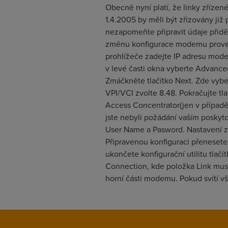
Obecně nyní platí, že linky zříze
1.4.2005 by měli být zřizovány ji
nezapomeňte připravit údaje přidě
změnu konfigurace modemu provést.
prohlížeče zadejte IP adresu mode
v levé časti okna vyberte Advanc
Zmáčkněte tlačítko Next. Zde vybe
VPI/VCI zvolte 8.48. Pokračujte t
Access Concentrator(jen v případ
jste nebyli požádání vaším poskyt
User Name a Pasword. Nastavení za
Připravenou konfiguraci přenesete
ukončete konfigurační utilitu tlač
Connection, kde položka Link musí
horní části modemu. Pokud svítí v