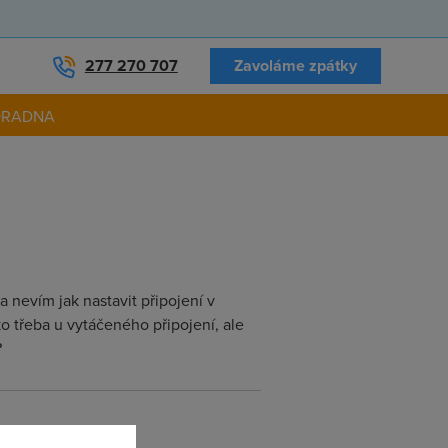
277 270 707
Zavoláme zpátky
ORADNA
 nevím jak nastavit připojení v
 třeba u vytáčeného připojení, ale
?