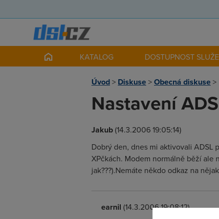
KATALOG
DOSTUPNOST SLUŽ
Úvod
>
Diskuse
>
Obecná diskuse
>
Nastavení ADS
Jakub
(14.3.2006 19:05:14)
Dobrý den, dnes mi aktivovali ADSL p
XPčkách. Modem normálně běží ale na
jak???).Nemáte někdo odkaz na nějak
earnil
(14.3.2006 19:08:12)