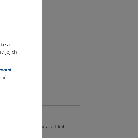
ol.cz.
cké a
e jejich
ování
ení
omto
pojeni_adsl/konfigurace.html