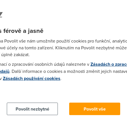
 Pokud je to typ, co prodává ČTc, pak můžeš zkusit http://www.i
 férově a jasně
na Povolit vše nám umožníte použití cookies pro funkční, analyti
vé účely na tomto zařízení. Kliknutím na Povolit nezbytné můžet
 úplně zakázat.
ka_podpora/navody_a_ovladace_pro_adsl_sluzby/st510v4_2.php
mací o zpracování osobních údajů naleznete v
Zásadách o zprac
údajů
. Další informace o cookies a možnosti změnit jejich nastav
:05)
 v
Zásadách používání cookies
.
 cookies chcete dozvědět více, další podrobnosti najdete na t
8:01)
Povolit nezbytné
Povolit vše
 http://www.cz.o2.com/techzona/cz/navody_a_konfigurace/pri