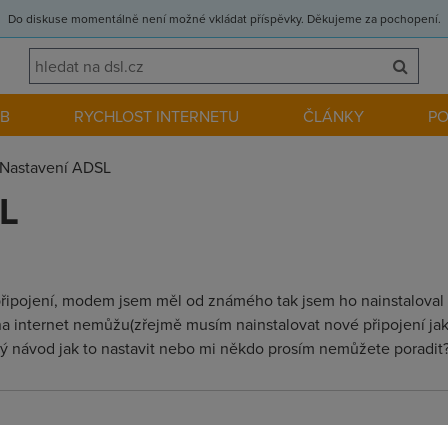
Do diskuse momentálně není možné vkládat příspěvky. Děkujeme za pochopení.
EB
RYCHLOST INTERNETU
ČLÁNKY
P
Nastavení ADSL
L
řipojení, modem jsem měl od známého tak jsem ho nainstaloval a
 internet nemůžu(zřejmě musím nainstalovat nové připojení jako
ý návod jak to nastavit nebo mi někdo prosím nemůžete poradit