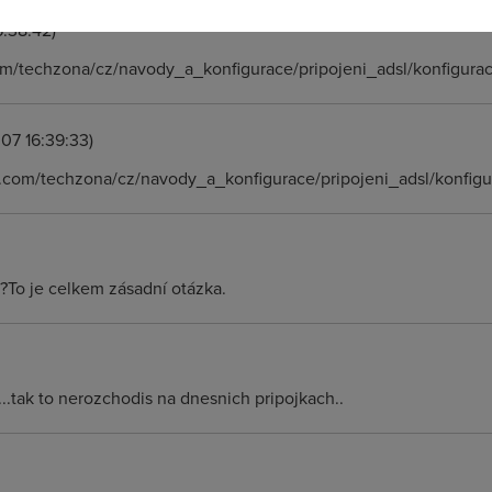
:38:42)
om/techzona/cz/navody_a_konfigurace/pripojeni_adsl/konfigura
07 16:39:33)
.com/techzona/cz/navody_a_konfigurace/pripojeni_adsl/konfigu
?To je celkem zásadní otázka.
...tak to nerozchodis na dnesnich pripojkach..