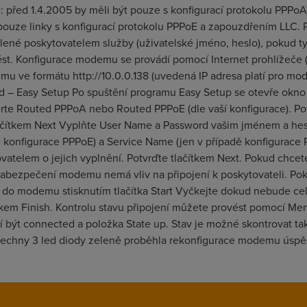
né: před 1.4.2005 by měli být pouze s konfigurací protokolu PP
ž pouze linky s konfigurací protokolu PPPoE a zapouzdřením LLC
lené poskytovatelem služby (uživatelské jméno, heslo), pokud 
 Konfigurace modemu se provádí pomocí Internet prohlížeče ( na
mu ve formátu http://10.0.0.138 (uvedená IP adresa platí pro mod
ed – Easy Setup Po spuštění programu Easy Setup se otevře okn
rte Routed PPPoA nebo Routed PPPoE (dle vaší konfigurace). Pot
lačítkem Next Vyplňte User Name a Password vašim jménem a hesl
ě konfigurace PPPoE) a Service Name (jen v případě konfigurace
ovatelem o jejich vyplnění. Potvrďte tlačítkem Next. Pokud chc
bezpečení modemu nemá vliv na připojení k poskytovateli. Pokr
 do modemu stisknutím tlačítka Start Vyčkejte dokud nebude ce
ítkem Finish. Kontrolu stavu připojení můžete provést pomocí Men
 být connected a položka State up. Stav je možné skontrovat ta
šechny 3 led diody zeleně proběhla rekonfigurace modemu úspěšně