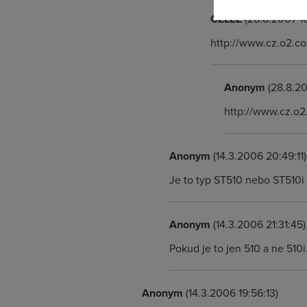
CELEE
(28.8.2007 16
http://www.cz.o2.c
Anonym
(28.8.20
http://www.cz.o2
Anonym
(14.3.2006 20:49:11)
Je to typ ST510 nebo ST510i 
Anonym
(14.3.2006 21:31:45)
Pokud je to jen 510 a ne 510i
Anonym
(14.3.2006 19:56:13)