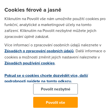
agregaci 1:50, máte to někdo... Hlavně je to bez FUPu...
Cookies férově a jasně
Kliknutím na Povolit vše nám umožníte použití cookies pro
Anonym
(16.3.2006 19:58:08)
funkční, analytické a marketingové účely na tomto
Nijak nemám to
zařízení. Kliknutím na Povolit nezbytné můžete jejich
zpracování úplně zakázat.
Více informací o zpracování osobních údajů naleznete v
Anonym
(16.3.2006 21:30:31)
Zásadách o zpracování osobních údajů
. Další informace o
Ja mam 2048/512 Extreme a jede to tak 600Kbps :D Btw,
cookies a možnosti změnit jejich nastavení naleznete v
prisle mi dopis ze mi zmenili tu sluzbu a taky tam je psano
Zásadách používání cookies
.
neco malo o protcolu PPPoE .. Mám si to v modemu
přenastavit ? Podle mně 2 protocoly najednou byt zapnute
Pokud se o cookies chcete dozvědět více, další
nemuzou .. Takze kdyz to mam na A tak to tak zatim necham
podrobnosti najdete na tomto odkazu.
Povolit nezbytné
Anonym
(16.3.2006 21:31:28)
Povolit vše
sry 2048/256 :D ve skutecnosti 600/100 a jen agregaci to
byt nemuze