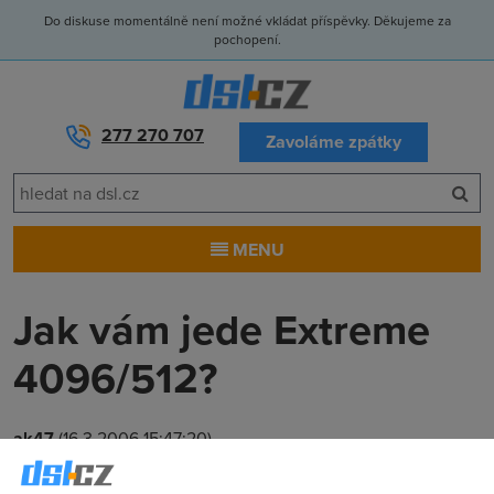
Do diskuse momentálně není možné vkládat příspěvky. Děkujeme za
pochopení.
277 270 707
Zavoláme zpátky
MENU
Jak vám jede Extreme
4096/512?
ak47
(16.3.2006 15:47:20)
Chtěl bych si dát toto připojení, jak to vypadá s rychlostí při