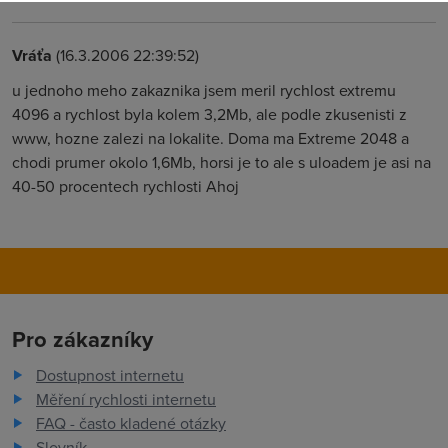
Vráťa
(16.3.2006 22:39:52)
u jednoho meho zakaznika jsem meril rychlost extremu
4096 a rychlost byla kolem 3,2Mb, ale podle zkusenisti z
www, hozne zalezi na lokalite. Doma ma Extreme 2048 a
chodi prumer okolo 1,6Mb, horsi je to ale s uloadem je asi na
40-50 procentech rychlosti Ahoj
Pro zákazníky
Dostupnost internetu
Měření rychlosti internetu
FAQ - často kladené otázky
Slovník