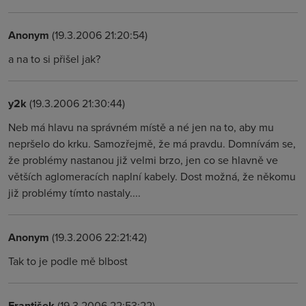
Anonym
(19.3.2006 21:20:54)
a na to si přišel jak?
y2k
(19.3.2006 21:30:44)
Neb má hlavu na správném místě a né jen na to, aby mu
nepršelo do krku. Samozřejmě, že má pravdu. Domnívám se,
že problémy nastanou již velmi brzo, jen co se hlavně ve
větších aglomeracích naplní kabely. Dost možná, že někomu
již problémy tímto nastaly....
Anonym
(19.3.2006 22:21:42)
Tak to je podle mě blbost
František
(19.3.2006 22:53:22)