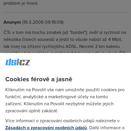
problem je hned.
Anonym
(19.3.2006 09:19:09)
ČTc v tom má trochu zmatek (až "bordel"): ověř si rychlost na
několika číslech sousedů a jestli to všude nabízí až 4 Mbit,
tak trvej na zřízení rychlejšího ADSL. Necelé 2 km kabelu
nemůžou být problém, zvlášť když ti to potvrdil i technik ČTc
při montáži. On zná síť v dané lokalitě a linku určitě měřil.
Operátor na infolince je jenom cvičený "papoušek" - pořád
opakuje to, co ho naučili, nebo co mu napíše počítač...
Cookies férově a jasně
Kliknutím na Povolit vše nám umožníte použití cookies pro
Anonym
(19.3.2006 09:39:34)
funkční, analytické a marketingové účely na tomto
zařízení. Kliknutím na Povolit nezbytné můžete jejich
Papoušci? A ty jsi LAMA s třema kopytama.
zpracování úplně zakázat.
Více informací o zpracování osobních údajů naleznete v
Anonym
(19.3.2006 10:03:49)
Zásadách o zpracování osobních údajů
. Další informace o