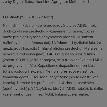
ze by Digital Subscriber Line Agregator Multiplexer?
František
(19.3.2006 22:49:17)
Na místním kabelu, kde je provozováno více ADSL linek,
dochází vlivem přeslechu k vzájemnému rušení, což se
může projevit zvýšenou chybovostí přenosu (= snížení
reálné rychlosti přenosu dat). Uvědomte si fyzikální fakt, že
mezipárová kapacita (= hlavní příčina přeslechu), která se na
hovorové frekvenci (max. 3 400 kHz) nebo u ISDN linky
(kolem 100 kHz) ještě neprojeví, se u frekvencí kolem 1 MHz
už projevovat může. Kapacitance (kapacitní odpor) klesá
totiž s rostoucí frekvencí. Nejhorší přeslecové vlastnosti
zpravidla vykazují sousední páry/čtyřky (podle konstrukce
kabelu). Nemáte-li v profilu kabelu už dost separačních
(oddělovacích) párů/čtyřek na kterých ADSL neběží, je riziko
vzájemného rušení mezi ADSL linkami zcela reálné.