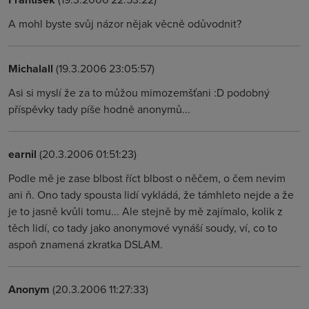
A mohl byste svůj názor nějak věcně odůvodnit?
Michalall
(19.3.2006 23:05:57)
Asi si myslí že za to můžou mimozemšťani :D podobný
příspěvky tady píše hodně anonymů...
earnil
(20.3.2006 01:51:23)
Podle mě je zase blbost říct blbost o něčem, o čem nevim
ani ň. Ono tady spousta lidí vykládá, že támhleto nejde a že
je to jasně kvůli tomu... Ale stejně by mě zajímalo, kolik z
těch lidí, co tady jako anonymové vynáší soudy, ví, co to
aspoň znamená zkratka DSLAM.
Anonym
(20.3.2006 11:27:33)