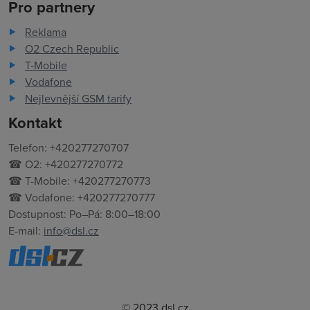
Pro partnery
Reklama
O2 Czech Republic
T-Mobile
Vodafone
Nejlevnější GSM tarify
Kontakt
Telefon: +420277270707
☎ O2: +420277270772
☎ T-Mobile: +420277270773
☎ Vodafone: +420277270777
Dostupnost: Po–Pá: 8:00–18:00
E-mail:
info@dsl.cz
© 2023 dsl.cz