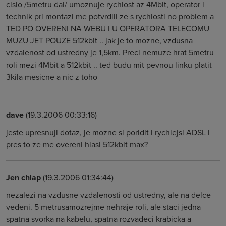
cislo /5metru dal/ umoznuje rychlost az 4Mbit, operator i
technik pri montazi me potvrdili ze s rychlosti no problem a
TED PO OVERENI NA WEBU I U OPERATORA TELECOMU
MUZU JET POUZE 512kbit .. jak je to mozne, vzdusna
vzdalenost od ustredny je 1,5km. Preci nemuze hrat 5metru
roli mezi 4Mbit a 512kbit .. ted budu mit pevnou linku platit
3kila mesicne a nic z toho
dave
(19.3.2006 00:33:16)
jeste upresnuji dotaz, je mozne si poridit i rychlejsi ADSL i
pres to ze me overeni hlasi 512kbit max?
Jen chlap
(19.3.2006 01:34:44)
nezalezi na vzdusne vzdalenosti od ustredny, ale na delce
vedeni. 5 metrusamozrejme nehraje roli, ale staci jedna
spatna svorka na kabelu, spatna rozvadeci krabicka a