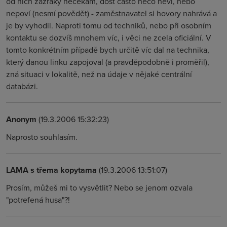
od nich zázraky nečekám, dost často něco neví, nebo
nepoví (nesmí povědět) - zaměstnavatel si hovory nahrává a
je by vyhodil. Naproti tomu od techniků, nebo při osobním
kontaktu se dozvíš mnohem víc, i věci ne zcela oficiální. V
tomto konkrétním případě bych určitě víc dal na technika,
který danou linku zapojoval (a pravděpodobně i proměřil),
zná situaci v lokalitě, než na údaje v nějaké centrální
databázi.
Anonym
(19.3.2006 15:32:23)
Naprosto souhlasím.
LAMA s třema kopytama
(19.3.2006 13:51:07)
Prosím, můžeš mi to vysvětlit? Nebo se jenom ozvala
"potrefená husa"?!