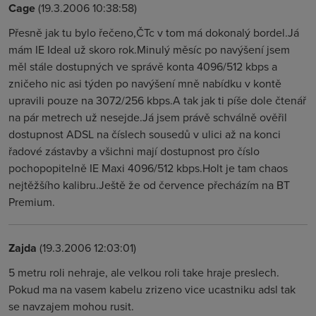
Cage
(19.3.2006 10:38:58)
Přesně jak tu bylo řečeno,ČTc v tom má dokonalý bordel.Já
mám IE Ideal už skoro rok.Minulý měsíc po navýšení jsem
měl stále dostupných ve správě konta 4096/512 kbps a
zničeho nic asi týden po navýšení mně nabídku v kontě
upravili pouze na 3072/256 kbps.A tak jak ti píše dole čtenář
na pár metrech už nesejde.Já jsem právě schválně ověřil
dostupnost ADSL na číslech sousedů v ulici až na konci
řadové zástavby a všichni mají dostupnost pro číslo
pochopopitelně IE Maxi 4096/512 kbps.Holt je tam chaos
nejtěžšího kalibru.Ještě že od července přecházím na BT
Premium.
Zajda
(19.3.2006 12:03:01)
5 metru roli nehraje, ale velkou roli take hraje preslech.
Pokud ma na vasem kabelu zrizeno vice ucastniku adsl tak
se navzajem mohou rusit.