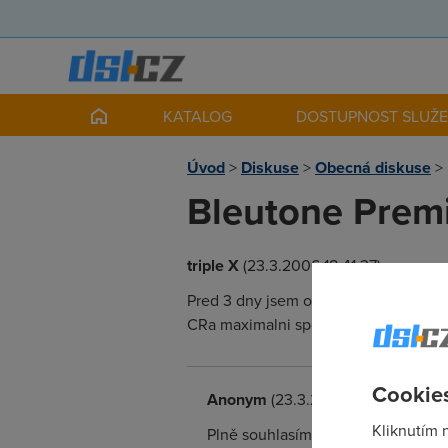
KATALOG
DOSTUPNOST SLUŽ
Úvod
>
Diskuse
>
Obecná diskuse
>
Bleutone Prem
triple X
(23.3.2006 18:41:37)
Pred 3 dny jsem odeslal zadost na zme
CRa maximalni spokojenost :o) OT: uz
Cookies
Anonym
(23.3.2006 19:19:44)
Kliknutím 
Plně souhlasím, přesně tak mi to přišl