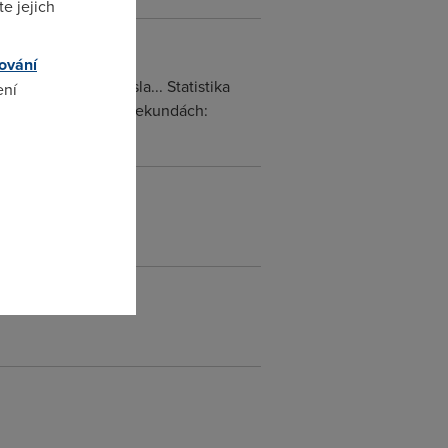
e jejich
ování
 na takovato cisla... Statistika
ení
přijetí odezvy v milisekundách:
 :-O*
omto