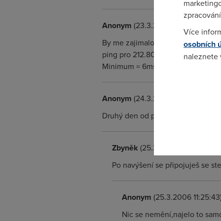
marketingo
zpracování
Anonym
(23.3.2006 20:30:37)
Více infor
By me zajimalo, co vsechno doznal
osobních 
ping pro 212.80.76.3: Pakety: Odesl
naleznete
Minimum = 6ms, Maximum = 8ms, Prů
Pokud se o
odkazu.
Anonym
(24.3.2006 22:51:43)
Druhý den od přijetí SMSky je navý
Zbyněk
(25.3.2006 10:55:59)
Po navýšení se připojuješ se st
Anonym
(25.3.2006 11:25:43
Nic se nemění,najelo to samo,