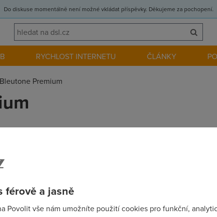
Do diskuse momentálně není možné vkládat příspěvky. Děkujeme za pochopení.
EB
RYCHLOST INTERNETU
ČLÁNKY
P
Bleutone Premium
ium
nu tarifu na premium adsl 2006 a ted me dorazila smska o prijeti
 i ty stare protokoly IPoATM migrovaly na PPPoE, co ze se hodi
 férově a jasně
na Povolit vše nám umožníte použití cookies pro funkční, analyti
o taky......:-)