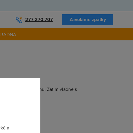
277 270 707
Zavoláme zpátky
ORADNA
 a aktivaci do 10 dnu. Zatim vladne s
 kvuli modemum :o)
cké a