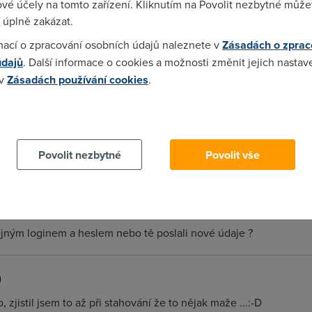
vé účely na tomto zařízení. Kliknutím na Povolit nezbytné můžet
 úplně zakázat.
mací o zpracování osobních údajů naleznete v
Zásadách o zprac
o zmeny. Po prechodu na PPPoE se zmenil ping z prumernych 20ms
údajů
. Další informace o cookies a možnosti změnit jejich nastav
ané = 15, Přijaté = 15, Ztracené = 0 (ztráta 0% Přibližná doba do 
 v
Zásadách používání cookies
.
měr = 7ms *divi se, ze by to byl jen dusledek zmeny protokolu
 cookies chcete dozvědět více, další podrobnosti najdete na t
Povolit nezbytné
Povolit vše
šeno.....
ejným loginem a heslem nebo tě poslali nové údaje ?
)
 zjistil jsem to až při stahování že to nějak maže ...:-D