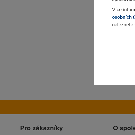
Více infor
osobních 
naleznete
Pokud se o
odkazu.
Pro zákazníky
O spol