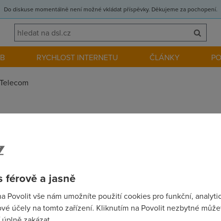
Do diskuse momentálně není možné vkládat příspěvky. Děkujeme za pochopení.
EB
RYCHLOST INTERNETU
ČLÁNKY
P
Telecom
 bidne , co se tyce rychlosti a zatizeni stanic, mam hrozny ping 
tli se to nekdy ZLEPSI , aspon tak jak to bylo drive ??? Diky z
 férově a jasně
na Povolit vše nám umožníte použití cookies pro funkční, analyti
vé účely na tomto zařízení. Kliknutím na Povolit nezbytné můžet
 úplně zakázat.