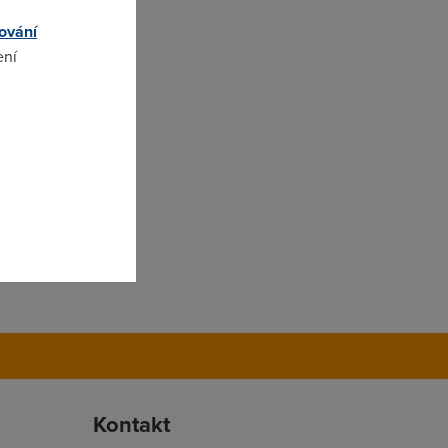
ování
ení
omto
Kontakt