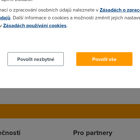
mací o zpracování osobních údajů naleznete v
Zásadách o zprac
údajů
. Další informace o cookies a možnosti změnit jejich nastav
 v
Zásadách používání cookies
.
 cookies chcete dozvědět více, další podrobnosti najdete na t
Povolit nezbytné
Povolit vše
ečnosti
Pro partnery