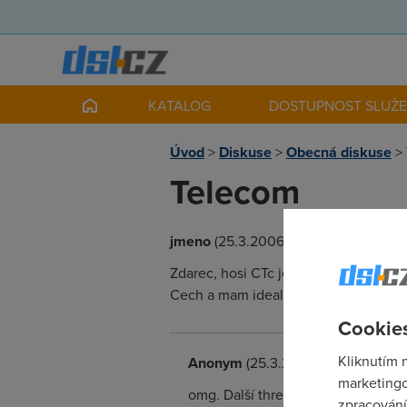
KATALOG
DOSTUPNOST SLUŽ
Úvod
>
Diskuse
>
Obecná diskuse
>
Telecom
jmeno
(25.3.2006 11:38:46)
Zdarec, hosi CTc je ted na tom opravdu
Cech a mam ideal 2048kbps. Nevite jes
Cookies
Kliknutím 
Anonym
(25.3.2006 12:02:31)
marketingo
omg. Další thread úplně na nic:-)
zpracování