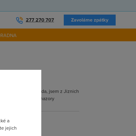
277 270 707
Zavoláme zpátky
ORADNA
a rychlost je taky bida, jsem z Jiznich
a vsechny odpovedi, nazory
cké a
e jejich