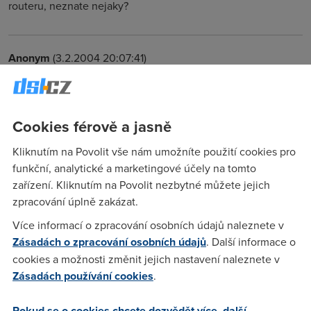
routeru, neznate nejaky?
Anonym
(3.2.2004 20:07:41)
ne
Cookies férově a jasně
Katka
(3.2.2004 21:28:09)
K cemu tedy presne router v tom modemu slouzi?
Kliknutím na Povolit vše nám umožníte použití cookies pro
funkční, analytické a marketingové účely na tomto
zařízení. Kliknutím na Povolit nezbytné můžete jejich
Adin
(3.2.2004 23:25:45)
zpracování úplně zakázat.
Takovy centralni bod, jsou na nej naveseny jeden nebo vice
Více informací o zpracování osobních údajů naleznete v
pocitacu. Rozhrani mezi internetem a domaci siti. Je k tomu
Zásadách o zpracování osobních údajů
. Další informace o
potreba mit v pocitaci sitovou kartu. Bezi nezavisle na
cookies a možnosti změnit jejich nastavení naleznete v
pocitaci, neni potreba instalovat ovladace modemu. Taky
Zásadách používání cookies
.
maji vetsinou integrovany firewall proti utokum z internetu.
To ale neznamena ze ho potrebujes (pokud mas jeden
Pokud se o cookies chcete dozvědět více, další