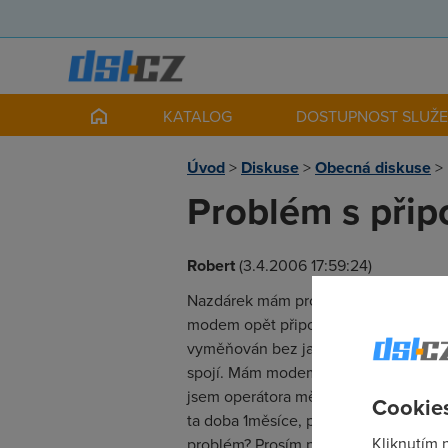
KATALOG
DOSTUPNOST SLUŽ
Úvod
>
Diskuse
>
Obecná diskuse
>
Problém s přip
Robert
(3.4.2006 17:59:24)
Nazdárek mám problém s připojením 
modem opět připojí a pak zas nějakou
vyměňován bez jakéhokoliv efektu. T
spojí. Mám modem Zyxel 650R-33 a k 
jsem operátora měnil právě kvůli nes
Cookies
ta doba 1měsíce, po kterou jsem by
Kliknutím 
problém? Prosím poraďte. Dík moc, R