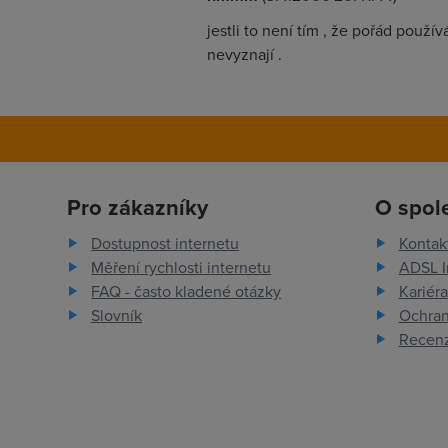
jestli to není tím , že pořád použ
nevyznají .
Pro zákazníky
O spol
Dostupnost internetu
Kontak
Měření rychlosti internetu
ADSL I
FAQ - často kladené otázky
Kariéra
Slovník
Ochran
Recenz