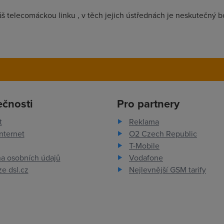
íváš telecomáckou linku , v těch jejich ústřednách je neskutečný 
ečnosti
Pro partnery
t
Reklama
nternet
O2 Czech Republic
T-Mobile
a osobních údajů
Vodafone
e dsl.cz
Nejlevnější GSM tarify