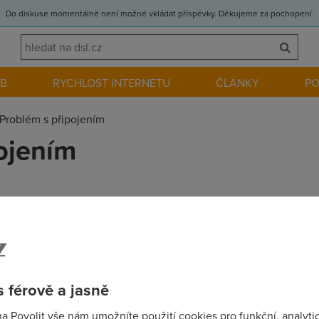
Do diskuse momentálně není možné vkládat příspěvky. Děkujeme za pochopení.
EB
RYCHLOST INTERNETU
ČLÁNKY
P
Problém s připojením
ojením
ADSL. Během dne dochází k náhodným rozpadům sítě a pomůže a
 dobu vydrží. Někdy hodiny ale někdy taky jen minutu... Telefoní
aké tam dochází k tomu, že při zvednutí sluchátka slyším jakob
němu připojené 4PC přes HUB. Službu mám od ČTc ale stejné pr
chopnosti problém vyřešit a při změně operátora pak bylo vše ok.
 férově a jasně
l bez netu. Mám podezření že je to modemem, ale moc tomu ner
na Povolit vše nám umožníte použití cookies pro funkční, analyti
obert