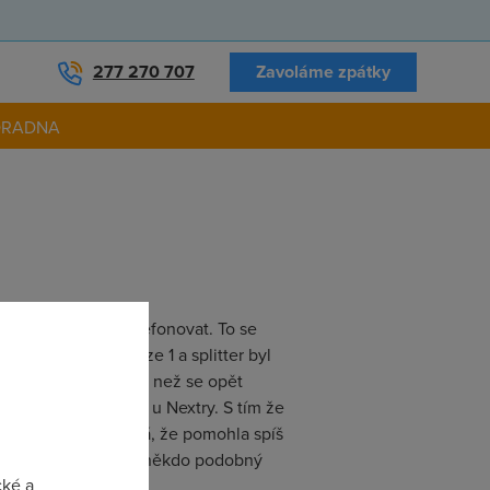
277 270 707
Zavoláme zpátky
ORADNA
ž když začnu telefonovat. To se
 zásuvku mám pouze 1 a splitter byl
y pískání od modemu než se opět
oblémy jsem měl i u Nextry. S tím že
. Ale teď mi připadá, že pomohla spíš
ozumím. Neměl jste někdo podobný
cké a