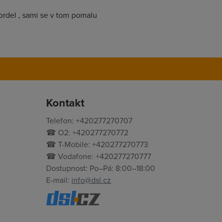
bordel , sami se v tom pomalu
Kontakt
Telefon: +420277270707
☎ O2: +420277270772
☎ T-Mobile: +420277270773
☎ Vodafone: +420277270777
Dostupnost: Po–Pá: 8:00–18:00
E-mail:
info@dsl.cz