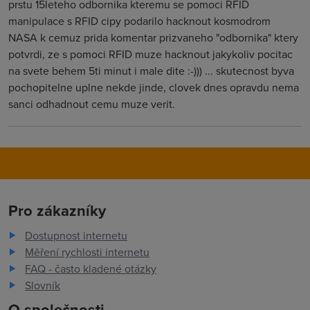
prstu 15leteho odbornika kteremu se pomoci RFID
manipulace s RFID cipy podarilo hacknout kosmodrom
NASA k cemuz prida komentar prizvaneho "odbornika" ktery
potvrdi, ze s pomoci RFID muze hacknout jakykoliv pocitac
na svete behem 5ti minut i male dite :-))) ... skutecnost byva
pochopitelne uplne nekde jinde, clovek dnes opravdu nema
sanci odhadnout cemu muze verit.
Pro zákazníky
Dostupnost internetu
Měření rychlosti internetu
FAQ - často kladené otázky
Slovník
O společnosti