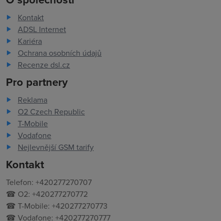
Kontakt
ADSL Internet
Kariéra
Ochrana osobních údajů
Recenze dsl.cz
Pro partnery
Reklama
O2 Czech Republic
T-Mobile
Vodafone
Nejlevnější GSM tarify
Kontakt
Telefon: +420277270707
☎ O2: +420277270772
☎ T-Mobile: +420277270773
☎ Vodafone: +420277270777