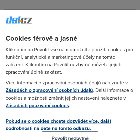
Anonym
(5.4.2006 16:13:56)
Nějak často zaměňujete v článku zkratku RFID a RDIF, skoro
Cookies férově a jasně
napřeskáčku tyhle dvě používáte.
Kliknutím na Povolit vše nám umožníte použití cookies pro
funkční, analytické a marketingové účely na tomto
Michalall
(7.4.2006 15:06:35)
zařízení. Kliknutím na Povolit nezbytné můžete jejich
Panejo,o tom se i na novinkách.cz psalo hoooodně dávno...a
zpracování úplně zakázat.
že to už je co říct
Více informací o zpracování osobních údajů naleznete v
Zásadách o zpracování osobních údajů
. Další informace o
Marek
(9.4.2006 15:28:40)
cookies a možnosti změnit jejich nastavení naleznete v
Zásadách používání cookies
.
Cele mi to pripada jako velky nesmysl a novinarska kacha
(typu TV NOVA versu hackersky utok na seznam.cz :-)), viz
Pokud se o cookies chcete dozvědět více, další
blog Iva Lukasovice ) ... to co omezuje moznost cipu RFID v
podrobnosti najdete na tomto odkazu.
moznosti byt napadnut virem neni VUBEC velikost pameti ..
ta by mohla byt klidne nekolik GiB, a nemelo by to absolutne
Povolit nezbytné