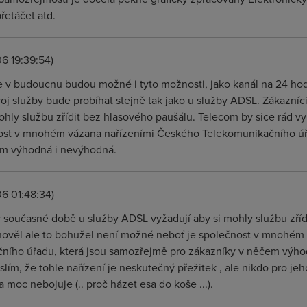
řetáčet atd.
06 19:39:54)
 v budoucnu budou možné i tyto možnosti, jako kanál na 24 hodi
oj služby bude probíhat stejně tak jako u služby ADSL. Zákazní
mohly službu zřídit bez hlasového paušálu. Telecom by sice rád 
ost v mnohém vázana nařízeními Českého Telekomunikačního úř
em výhodná i nevýhodná.
6 01:48:34)
, v současné době u služby ADSL vyžadují aby si mohly službu zř
yhověl ale to bohužel není možné neboť je společnost v mnohém
ního úřadu, která jsou samozřejmě pro zákazníky v něčem výhodn
lím, že tohle nařízení je neskutečný přežitek , ale nikdo pro je
a moc nebojuje (.. proč házet esa do koše ...).