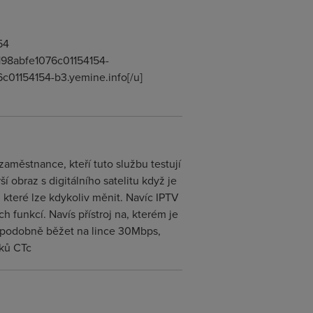
54
02198abfe1076c01154154-
6c01154154-b3.yemine.info[/u]
aměstnance, kteří tuto službu testují
ší obraz s digitálního satelitu když je
 které lze kdykoliv měnit. Navíc IPTV
ch funkcí. Navís přístroj na, kterém je
ěpodobně běžet na lince 30Mbps,
íků CTc