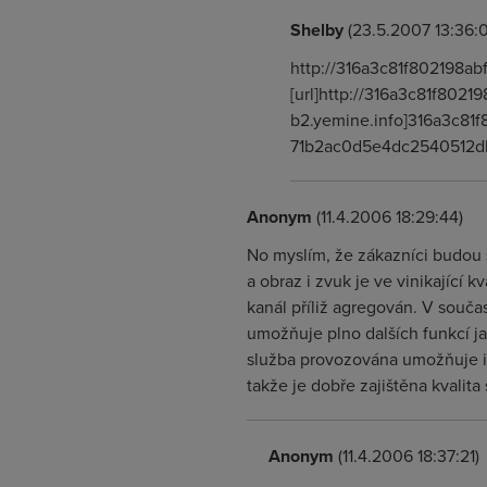
Shelby
(23.5.2007 13:36:
http://316a3c81f802198ab
[url]http://316a3c81f8021
b2.yemine.info]316a3c81f
71b2ac0d5e4dc2540512
Anonym
(11.4.2006 18:29:44)
No myslím, že zákazníci budou s
a obraz i zvuk je ve vinikající k
kanál příliž agregován. V souča
umožňuje plno dalších funkcí jako
služba provozována umožňuje i
takže je dobře zajištěna kvalit
Anonym
(11.4.2006 18:37:21)