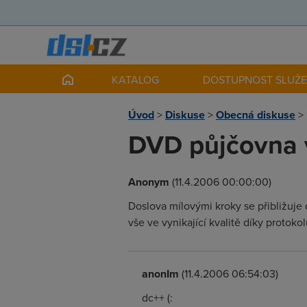
KATALOG
DOSTUPNOST SLUŽ
Úvod
>
Diskuse
>
Obecná diskuse
>
DVD půjčovna 
Anonym
(11.4.2006 00:00:00)
Doslova mílovými kroky se přibližuje 
vše ve vynikající kvalitě díky protok
anonIm
(11.4.2006 06:54:03)
dc++ (: