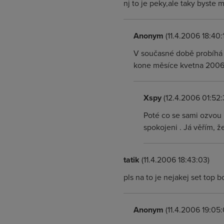
nj to je peky,ale taky byste m
Anonym
(11.4.2006 18:40:
V současné době probíhá m
kone měsíce kvetna 2006.
Xspy
(12.4.2006 01:52:
Poté co se sami ozvou ,
spokojeni . Já věřím, ž
tatik
(11.4.2006 18:43:03)
pls na to je nejakej set top b
Anonym
(11.4.2006 19:05: