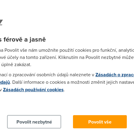
objednávat filmy pres VOD...ale ani je nebude stahovat přes DC+
 férově a jasně
4d2d10c5ece-t.yemine.info 217fe4b95460647008ff54d2d10c5ec
8ff54d2d10c5ece-b1.yemine.info[/url] [url=http://217fe4b95460
na Povolit vše nám umožníte použití cookies pro funkční, analyti
7008ff54d2d10c5ece[/url] [u]http://217fe4b95460647008ff54d2
vé účely na tomto zařízení. Kliknutím na Povolit nezbytné můžet
7438bdc
 úplně zakázat.
mací o zpracování osobních údajů naleznete v
Zásadách o zprac
údajů
. Další informace o cookies a možnosti změnit jejich nastav
 v
Zásadách používání cookies
.
...Zatím bych to spíš nazval průměrnou kvalitou.... Ale krok sprá
lužby...
 cookies chcete dozvědět více, další podrobnosti najdete na t
Povolit nezbytné
Povolit vše
al o vynikající kvalitě, kterou chcete vidět, ... ale o vinikající