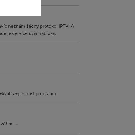
Navíc neznám žádný protokol IPTV. A
ude ještě více uzší nabídka.
a+kvalita+pestrost programu
věřím ....