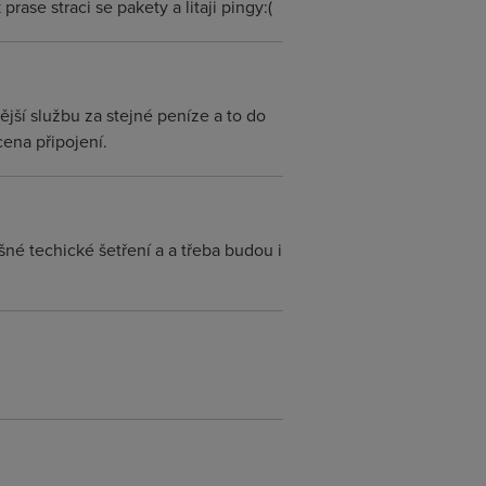
prase straci se pakety a litaji pingy:(
jší službu za stejné peníze a to do
ena připojení.
ěšné techické šetření a a třeba budou i