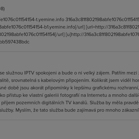
08)
fe1076c01154154-t.yemine.info 316a3c81f802198abfe1076c011541
98abfe1076c01154154-b1.yemine.info[/url] [url=http://316a3c81f8
802198abfe1076c01154154[/url] [u]http://316a3c81f802198abfe107
dbb597438bdc
e služnou IPTV spokojeni a bude o ni velký zájem. Patřím mezi z
valitě, srovnatelná s kabelovým připojením. Kolikrát jsem viděl hor
sné době jsou akorát připomínky k lepšímu grafickému rozhranní,
 přístup ke vlastní galeriii fotografií na Internetu a mnoho další
 příjem pozemních digitálních TV kanálů. Služba by měla pravd
a služby. Myslím, že tato služba bude zajímavá pro mnoho zákazn