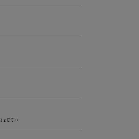
at z DC++