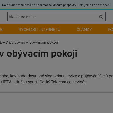
Do diskuse momentálně není možné vkládat příspěvky. Děkujeme za pochopení.
EB
RYCHLOST INTERNETU
ČLÁNKY
P
DVD půjčovna v obývacím pokoji
v obývacím pokoji
doba, kdy bude dostupné sledování televize a půjčování filmů po
olu IPTV – službu spustí Český Telecom co nevidět.