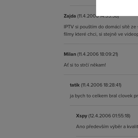
Zajda
(11.4.2006 14:35:58)
IPTV si pouštím do domácí sítě ze
filmy které chci, si stejně ve vid
Milan
(11.4.2006 18:09:21)
Ať si to strčí někam!
tatik
(11.4.2006 18:28:41)
ja bych to celkem bral clovek p
Xspy
(12.4.2006 01:55:18)
Ano především výběr a kvalita