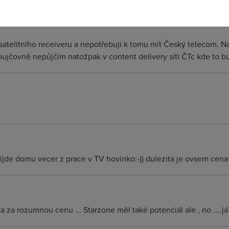
 satelitního receiveru a nepotřebuji k tomu mít Český telecom. 
eopujčovně nepůjčím natožpak v content delivery síti ČTc kde to b
rijde domu vecer z prace v TV hovinko:-)) dulezita je ovsem cen
 za rozumnou cenu ... Starzone měl také potenciál ale , no ....já 