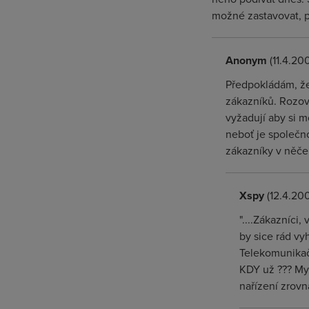
možné zastavovat, p
Anonym
(11.4.20
Předpokládám, že
zákazníků. Rozov
vyžadují aby si 
neboť je společn
zákazníky v něč
Xspy
(12.4.200
"....Zákazníci
by sice rád v
Telekomunikač
KDY už ??? Mys
nařízení zrovn