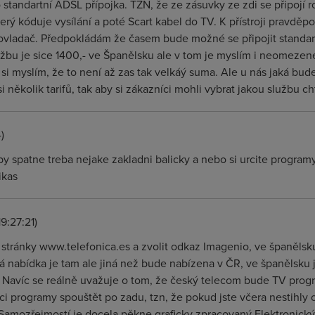
o standartní ADSL přípojka. TZN, že ze zásuvky ze zdi se připojí
erý kóduje vysílání a poté Scart kabel do TV. K přístroji pravdě
ovladač. Předpokládám že časem bude možné se připojit standar
lužbu je sice 1400,- ve Španělsku ale v tom je myslím i neomezen
si myslím, že to není až zas tak velkáý suma. Ale u nás jaká bud
několik tarifů, tak aby si zákazníci mohli vybrat jakou službu ch
)
 by spatne treba nejake zakladni balicky a nebo si urcite programy
ikas
9:27:21)
 stránky www.telefonica.es a zvolit odkaz Imagenio, ve španělsk
nabídka je tam ale jiná než bude nabízena v ČR, ve španělsku
 Navíc se reálně uvažuje o tom, že český telecom bude TV progr
i programy spouštět po zadu, tzn, že pokud jste včera nestihly o
Samozřejmostí je docela pěkne graficky zpracovaný Elektronick