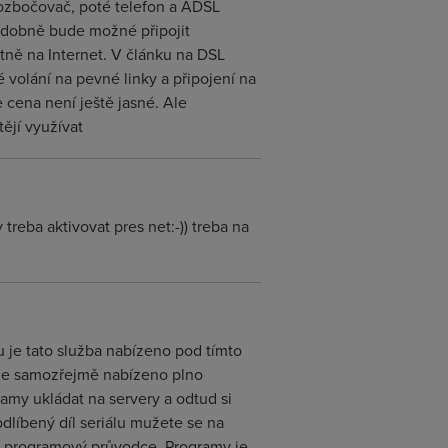
 rozbočovač, poté telefon a ADSL
podobně bude možné připojit
tně na Internet. V článku na DSL
é volání na pevné linky a připojení na
e cena není ještě jasné. Ale
tějí využívat
 treba aktivovat pres net:-)) treba na
u je tato služba nabízeno pod tímto
 je samozřejmě nabízeno plno
amy ukládat na servery a odtud si
dlíbený díl seriálu mužete se na
ý programový průvodce. Programy je