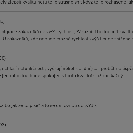
ely zlepsit kvalitu netu to je strasne shit kdyz to je rozhasene jak 
16)
igrace zákazníků na vyšší rychlost, Zákazníci budou mít kvalitně
 U zákazníků, kde nebude možné rychlost zvýšit bude snížena c
38)
 nahlásí nefunkčnost , vyčkají několik ... dní;) ...., proběhne úsp
e jednoho dne bude spokojen s touto kvalitní službou každý ....
ox bo jak se to pise? a to se da rovnou do tv?dik
03)