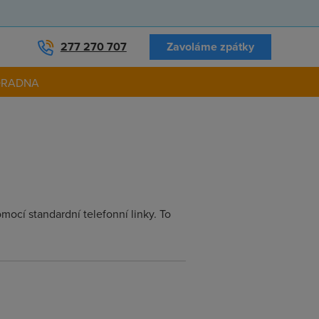
277 270 707
Zavoláme zpátky
ORADNA
mocí standardní telefonní linky. To