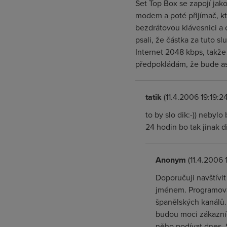
Set Top Box se zapojí jak
modem a poté přijímač, kt
bezdrátovou klávesnici a 
psali, že částka za tuto s
Internet 2048 kbps, takže 
předpokládám, že bude asi 
tatik
(11.4.2006 19:19:24
to by slo dik:-)) nebylo
24 hodin bo tak jinak d
Anonym
(11.4.2006 1
Doporučuji navštívit
jménem. Programová 
španělských kanálů.
budou moci zákazníc
něho podívat dnes. 