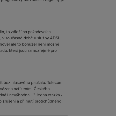
n, to záleží na požadavcích
ci, v současné době u služby ADSL
vyhověl ale to bohužel není možné
adu, která jsou samozřejmě pro
ídit bez hlasového paušálu. Telecom
 vázana nařízeními Českého
á i nevýhodná...." Jedna otázka -
ho zrušení a přijmutí protichůdného