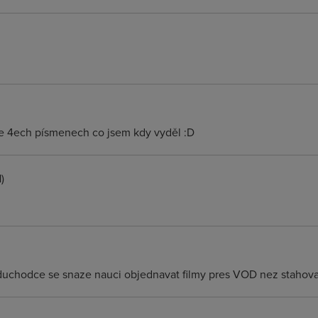
ve 4ech písmenech co jsem kdy vyděl :D
)
y duchodce se snaze nauci objednavat filmy pres VOD nez stahov