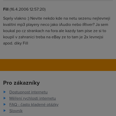
Fill
(16.4.2006 12:57:20)
Sqely vlakno :) Nevite nekdo kde na netu sezenu nejlevneji
kvalitni mp3 playery neco jako iAudio nebo iRiver? Ja sem
koukal po cz strankach na fora ale kazdy tam pise ze si to
koupil v zahranici treba na eBay ze to tam je 2x levnejsi
apod. diky Fill
Pro zákazníky
Dostupnost internetu
Měření rychlosti internetu
FAQ - často kladené otázky
Slovník