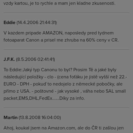
vzdy kartou, je to rychle a mam jen kladne zkusenosti.
Eddie
(14.4.2006 21:44:31)
V kazdem pripade AMAZON, naposledy pred tydnem
fotoaparat Canon a prisel me zhruba na 60% ceny v CR.
J.F.K.
(8.5.2006 02:41:41)
To Eddie:Jaký typ Canonu to byl? Prosim Tě a jaké byly
následující položky - clo - (cena foťáku je jistě vyšší než 22.-
EURO - DPH - pokuď to nedojelo z německé pobočky, ale
přímo z USA. - poštovné - jak vysoké , váha nebo SAL small
packet,EMS,DHL,FedEx......Díky za info.
Martin
(13.8.2008 16:04:00)
Ahoj, koukal jsem na Amazon.com, ale do ČR ti zašlou jen