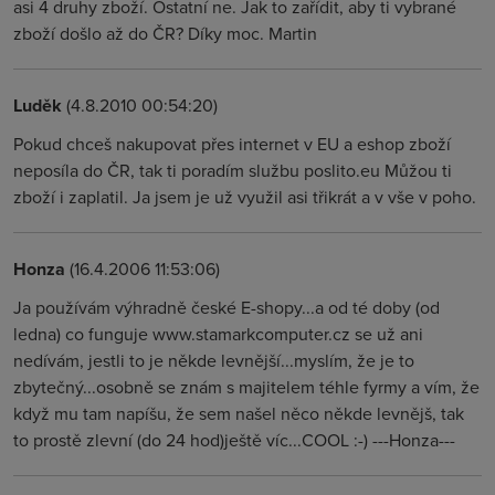
asi 4 druhy zboží. Ostatní ne. Jak to zařídit, aby ti vybrané
zboží došlo až do ČR? Díky moc. Martin
Luděk
(4.8.2010 00:54:20)
Pokud chceš nakupovat přes internet v EU a eshop zboží
neposíla do ČR, tak ti poradím službu poslito.eu Můžou ti
zboží i zaplatil. Ja jsem je už využil asi třikrát a v vše v poho.
Honza
(16.4.2006 11:53:06)
Ja používám výhradně české E-shopy...a od té doby (od
ledna) co funguje www.stamarkcomputer.cz se už ani
nedívám, jestli to je někde levnější...myslím, že je to
zbytečný...osobně se znám s majitelem téhle fyrmy a vím, že
když mu tam napíšu, že sem našel něco někde levnějš, tak
to prostě zlevní (do 24 hod)ještě víc...COOL :-) ---Honza---