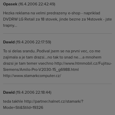
Opasek
(16.4.2006 22:42:49)
Hezka reklama na velmi predrazeny e-shop - napriklad
DVDRW LG Retail za 18 stovek, jinde bezne za 14stovek - jste
trapny...
Dawid
(19.4.2006 22:17:59)
To si delas srandu..Podival jsem se na prvni vec, co me
zajimala a je tam drazsi...no tak to snad ne....a mnohem
drazsi je tam temer vsechno http://www.htmmobil.cz/Fujitsu-
Siemens/Amilo-Pro-V2030-15_g6988.html
http://www.stamarkcomputer.cz/
Dawid
(19.4.2006 22:18:44)
teda takhle http://partner.halnet.cz/stamark/?
Mode=Sti&StiId=19326