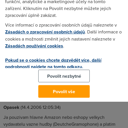
funkční, analytické a marketingové účely na tomto
Zkuste se ještě podívat na stránky OXID eShop. Verze
zařízení. Kliknutím na Povolit nezbytné můžete jejich
Community Edition jako open source e-shop je tam ke
zpracování úplně zakázat.
stažení zdarma http://www.oxid-eshop.cz/
Více informací o zpracování osobních údajů naleznete v
Zásadách o zpracování osobních údajů
. Další informace o
martinzuh
(14.4.2006 09:06:39)
cookies a možnosti změnit jejich nastavení naleznete v
Zásadách používání cookies
.
ktery e -shop používate?co nakupujete?A jak platite ?Kartou?
od ktere české banky ?Dík za rady, odpovedi ?
Pokud se o cookies chcete dozvědět více, další
podrobnosti najdete na tomto odkazu.
Tets
(14.4.2006 11:33:09)
Povolit nezbytné
www.pixmania.com, platba prevodem Vec, ktera stoji v CR
13-14 tisic Kc je na Pixmania za 10500,- Tets :-)
Povolit vše
Opasek
(14.4.2006 12:05:34)
Ja pouzivam hlavne Amazon nebo eshopy velkych
vydavatelu vazne hudby (DeutcheGramophone) a platim