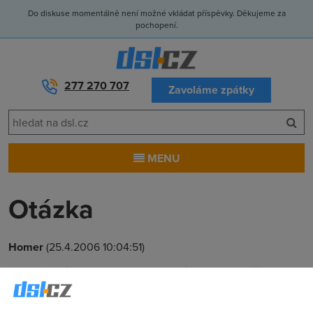
Do diskuse momentálně není možné vkládat příspěvky. Děkujeme za
pochopení.
277 270 707
Zavoláme zpátky
MENU
Otázka
Homer
(25.4.2006 10:04:51)
Zdravim. Mám takovou "hloupou" otázku. Chci si zřídit
Bluetone Bremium ADSL 2006 Voice, ale tato služba bude u
mne dostupná až koncem června. Ale nechtěl bych přijít o