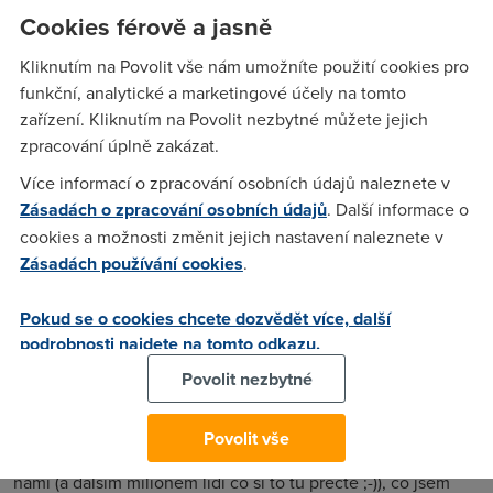
akční nabídku 2 měsíce zdarma při obědnávce do konce
Cookies férově a jasně
dubna. Znamena to teda že začnu platit až od zaří.
Kliknutím na Povolit vše nám umožníte použití cookies pro
Červenec, srpen = zdarma. Ještě jednou se omlouvam za
funkční, analytické a marketingové účely na tomto
tuto hloupou otázku.
zařízení. Kliknutím na Povolit nezbytné můžete jejich
zpracování úplně zakázat.
Anonym
(25.4.2006 15:01:38)
Více informací o zpracování osobních údajů naleznete v
Zásadách o zpracování osobních údajů
. Další informace o
Zalezi jak to maj nastaveny, ale je mozny ze ti reknou ze to
cookies a možnosti změnit jejich nastavení naleznete v
nemas dostupny a nezridej ti to (nejspis), nebo ti zridej konto
Zásadách používání cookies
.
a od te doby to budou uctovat (nepravdepodobne), nebo to
udelaj jek chces ty (malo pravdepodobne).
Pokud se o cookies chcete dozvědět více, další
podrobnosti najdete na tomto odkazu.
Goff
(27.4.2006 10:50:50)
Povolit nezbytné
No už jsem slyšel, že si to jakoby můžeš předregistrovat ne?
Možná to řešil tady na fóru někdo z ČRa, nevím jistě. Tak
Povolit vše
třeba by to šlo. Myslím, že helpdesk to jistí ;-) Jinak jen mezi
námi (a dalším milionem lidí co si to tu přečte ;-)), co jsem