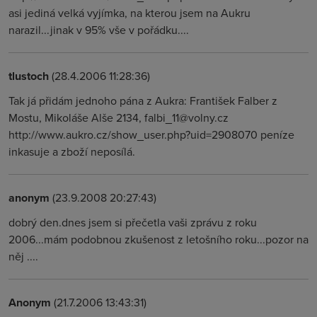
asi jediná velká vyjímka, na kterou jsem na Aukru
narazil...jinak v 95% vše v pořádku....
tlustoch
(28.4.2006 11:28:36)
Tak já přidám jednoho pána z Aukra: František Falber z
Mostu, Mikoláše Alše 2134, falbi_11@volny.cz
http://www.aukro.cz/show_user.php?uid=2908070 peníze
inkasuje a zboží neposílá.
anonym
(23.9.2008 20:27:43)
dobrý den.dnes jsem si přečetla vaši zprávu z roku
2006...mám podobnou zkušenost z letošního roku...pozor na
něj ....
Anonym
(21.7.2006 13:43:31)