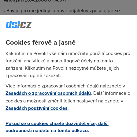
eBay je pro me jediny cenove prijatelny zpusob, jak se
dostat ke kniham vydanym v USA (spokojuji se s "jetymi":)).
Zkusenosti mam zatim vyborne. O sberatelskem softwaru
(stare hry) nemluve.
Cookies férově a jasně
jin
(29.4.2006 17:10:12)
Kliknutím na Povolit vše nám umožníte použití cookies pro
funkční, analytické a marketingové účely na tomto
jsem v soucasne dobe v USA, pres eBay kupuji vse a jsem
zařízení. Kliknutím na Povolit nezbytné můžete jejich
naprosto spokojen, zatim jsem nemel jediny problemek a
zpracování úplně zakázat.
vse klape. Je to asi i velikosti trhu a vzdy vybiram prodejce s
nekolika tisici kladnych hodnoceni.
Více informací o zpracování osobních údajů naleznete v
Zásadách o zpracování osobních údajů
. Další informace o
cookies a možnosti změnit jejich nastavení naleznete v
Karel
(30.4.2006 06:35:10)
Zásadách používání cookies
.
Prodávám a nakupuji delší dobu na aukru. ikupu i ebay. U
nás je počtem položek jednoznačně největší aukro. Jen je
Pokud se o cookies chcete dozvědět více, další
škoda, že od 1. 3 zvýšili poplatky a zavedli provizi z prodeje.
podrobnosti najdete na tomto odkazu.