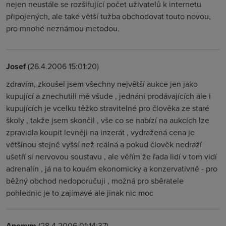
nejen neustále se rozšiřující počet uživatelů k internetu
připojených, ale také větší tužba obchodovat touto novou,
pro mnohé neznámou metodou.
Josef
(26.4.2006 15:01:20)
zdravím, zkoušel jsem všechny největší aukce jen jako
kupující a znechutili mě všude , jednání prodávajících ale i
kupujících je vcelku těžko stravitelné pro člověka ze staré
školy , takže jsem skončil , vše co se nabízí na aukcích lze
zpravidla koupit levněji na inzerát , vydražená cena je
většinou stejně vyšší než reálná a pokud člověk nedraží
ušetří si nervovou soustavu , ale věřím že řada lidí v tom vidí
adrenalín , já na to kouám ekonomicky a konzervativně - pro
běžný obchod nedoporučuji , možná pro sběratele
pohlednic je to zajímavé ale jinak nic moc
Anonym
(28.4.2006 01:14:37)