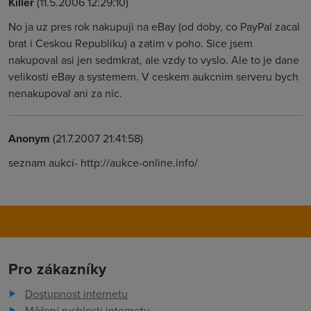
Killer
(11.5.2006 12:29:10)
No ja uz pres rok nakupuji na eBay (od doby, co PayPal zacal
brat i Ceskou Republiku) a zatim v poho. Sice jsem
nakupoval asi jen sedmkrat, ale vzdy to vyslo. Ale to je dane
velikosti eBay a systemem. V ceskem aukcnim serveru bych
nenakupoval ani za nic.
Anonym
(21.7.2007 21:41:58)
seznam aukcí- http://aukce-online.info/
Pro zákazníky
Dostupnost internetu
Měření rychlosti internetu