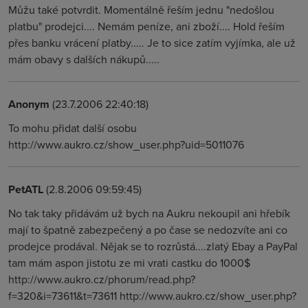
Můžu také potvrdit. Momentálně řeším jednu "nedošlou
platbu" prodejci.... Nemám peníze, ani zboží.... Hold řeším
přes banku vrácení platby..... Je to sice zatím vyjímka, ale už
mám obavy s dalších nákupů.....
Anonym
(23.7.2006 22:40:18)
To mohu přidat další osobu
http://www.aukro.cz/show_user.php?uid=5011076
PetATL
(2.8.2006 09:59:45)
No tak taky přidávám už bych na Aukru nekoupil ani hřebík
mají to špatně zabezpečený a po čase se nedozvíte ani co
prodejce prodával. Nějak se to rozrůstá....zlatý Ebay a PayPal
tam mám aspon jistotu ze mi vrati castku do 1000$
http://www.aukro.cz/phorum/read.php?
f=320&i=73611&t=73611 http://www.aukro.cz/show_user.php?