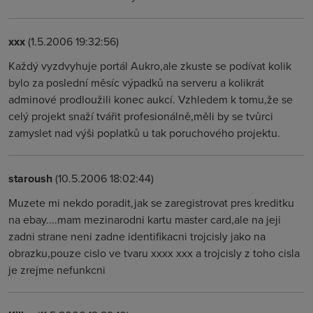
xxx
(1.5.2006 19:32:56)
Každý vyzdvyhuje portál Aukro,ale zkuste se podívat kolik
bylo za poslední měsíc výpadků na serveru a kolikrát
adminové prodloužili konec aukcí. Vzhledem k tomu,že se
celý projekt snaží tvářit profesionálně,měli by se tvůrci
zamyslet nad výši poplatků u tak poruchového projektu.
staroush
(10.5.2006 18:02:44)
Muzete mi nekdo poradit,jak se zaregistrovat pres kreditku
na ebay....mam mezinarodni kartu master card,ale na jeji
zadni strane neni zadne identifikacni trojcisly jako na
obrazku,pouze cislo ve tvaru xxxx xxx a trojcisly z toho cisla
je zrejme nefunkcni