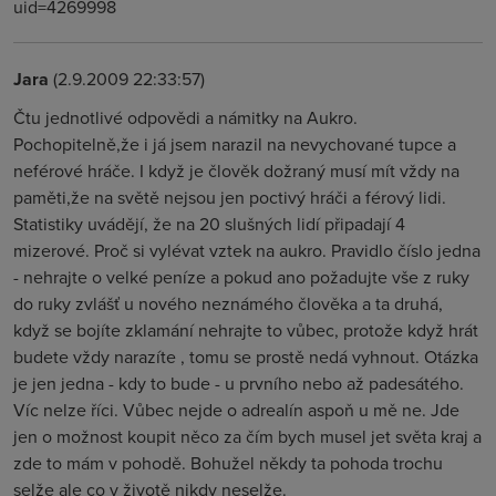
uid=4269998
Jara
(2.9.2009 22:33:57)
Čtu jednotlivé odpovědi a námitky na Aukro.
Pochopitelně,že i já jsem narazil na nevychované tupce a
neférové hráče. I když je člověk dožraný musí mít vždy na
paměti,že na světě nejsou jen poctivý hráči a férový lidi.
Statistiky uvádějí, že na 20 slušných lidí připadají 4
mizerové. Proč si vylévat vztek na aukro. Pravidlo číslo jedna
- nehrajte o velké peníze a pokud ano požadujte vše z ruky
do ruky zvlášť u nového neznámého člověka a ta druhá,
když se bojíte zklamání nehrajte to vůbec, protože když hrát
budete vždy narazíte , tomu se prostě nedá vyhnout. Otázka
je jen jedna - kdy to bude - u prvního nebo až padesátého.
Víc nelze říci. Vůbec nejde o adrealín aspoň u mě ne. Jde
jen o možnost koupit něco za čím bych musel jet světa kraj a
zde to mám v pohodě. Bohužel někdy ta pohoda trochu
selže ale co v životě nikdy neselže.