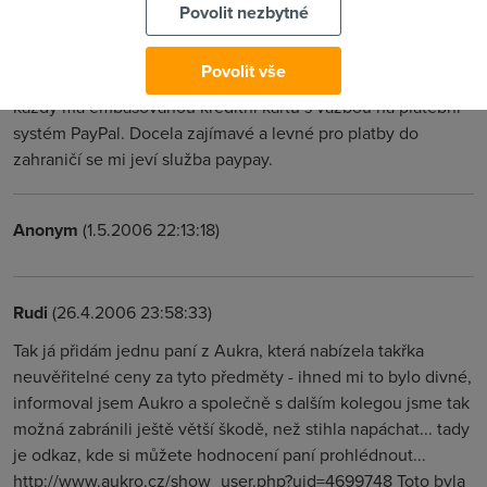
To může jejich růst zastavit. Ebay je samozřejmě
Povolit nezbytné
celosvětově jednička, ale pro někoho může být problém
jazyková bariéra a platby do zahraničí. Ne všichni prodejci
Povolit vše
jsou ochotni prodávat do Evropy (holt líní američani). Dále ne
každý má embasovanou kreditní kartu s vazbou na platební
systém PayPal. Docela zajímavé a levné pro platby do
zahraničí se mi jeví služba paypay.
Anonym
(1.5.2006 22:13:18)
Rudi
(26.4.2006 23:58:33)
Tak já přidám jednu paní z Aukra, která nabízela takřka
neuvěřitelné ceny za tyto předměty - ihned mi to bylo divné,
informoval jsem Aukro a společně s dalším kolegou jsme tak
možná zabránili ještě větší škodě, než stihla napáchat... tady
je odkaz, kde si můžete hodnocení paní prohlédnout...
http://www.aukro.cz/show_user.php?uid=4699748 Toto byla