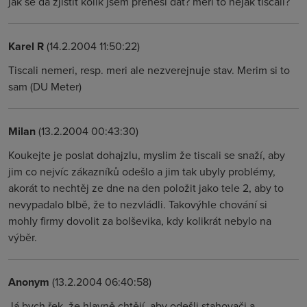
jak se da zjistit kolik jsem prenesl dat? meri to nejak tiscali?
Karel R
(14.2.2004 11:50:22)
Tiscali nemeri, resp. meri ale nezverejnuje stav. Merim si to
sam (DU Meter)
Milan
(13.2.2004 00:43:30)
Koukejte je poslat dohajzlu, myslim že tiscali se snaží, aby
jim co nejvíc zákazníků odešlo a jim tak ubyly problémy,
akorát to nechtěj ze dne na den položit jako tele 2, aby to
nevypadalo blbě, že to nezvládli. Takovýhle chování si
mohly firmy dovolit za bolševika, kdy kolikrát nebylo na
výběr.
Anonym
(13.2.2004 06:40:58)
Já bych řek, že hlavně chtějí, aby odešli stahovači a