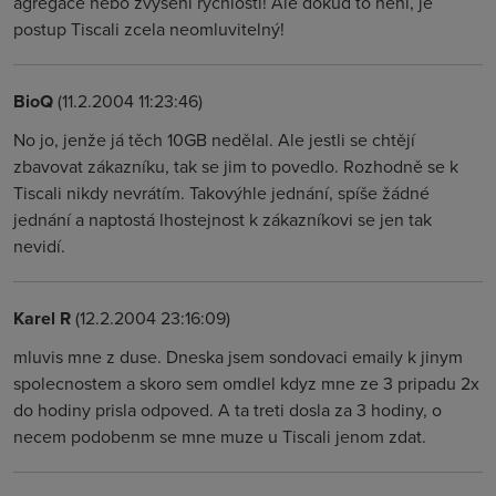
agregace nebo zvýšení rychlostí! Ale dokud to není, je
postup Tiscali zcela neomluvitelný!
BioQ
(11.2.2004 11:23:46)
No jo, jenže já těch 10GB nedělal. Ale jestli se chtějí
zbavovat zákazníku, tak se jim to povedlo. Rozhodně se k
Tiscali nikdy nevrátím. Takovýhle jednání, spíše žádné
jednání a naptostá lhostejnost k zákazníkovi se jen tak
nevidí.
Karel R
(12.2.2004 23:16:09)
mluvis mne z duse. Dneska jsem sondovaci emaily k jinym
spolecnostem a skoro sem omdlel kdyz mne ze 3 pripadu 2x
do hodiny prisla odpoved. A ta treti dosla za 3 hodiny, o
necem podobenm se mne muze u Tiscali jenom zdat.