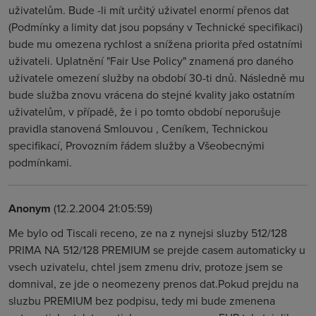
uživatelům. Bude -li mít určitý uživatel enormí přenos dat
(Podmínky a limity dat jsou popsány v Technické specifikaci)
bude mu omezena rychlost a snížena priorita před ostatními
uživateli. Uplatnění "Fair Use Policy" znamená pro daného
uživatele omezení služby na období 30-ti dnů. Následně mu
bude služba znovu vrácena do stejné kvality jako ostatním
uživatelům, v případě, že i po tomto období neporušuje
pravidla stanovená Smlouvou , Ceníkem, Technickou
specifikací, Provozním řádem služby a Všeobecnými
podmínkami.
Anonym
(12.2.2004 21:05:59)
Me bylo od Tiscali receno, ze na z nynejsi sluzby 512/128
PRIMA NA 512/128 PREMIUM se prejde casem automaticky u
vsech uzivatelu, chtel jsem zmenu driv, protoze jsem se
domnival, ze jde o neomezeny prenos dat.Pokud prejdu na
sluzbu PREMIUM bez podpisu, tedy mi bude zmenena