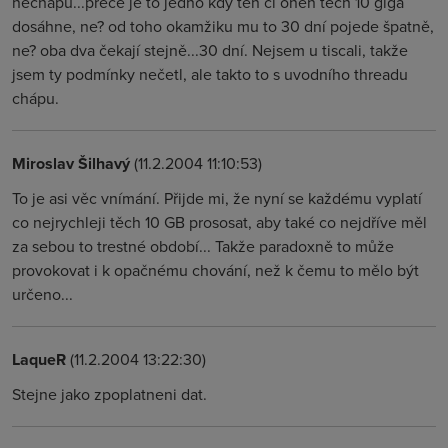
nechápu...přece je to jedno kdy ten či onen těch 10 giga
dosáhne, ne? od toho okamžiku mu to 30 dní pojede špatně,
ne? oba dva čekají stejně...30 dní. Nejsem u tiscali, takže
jsem ty podmínky nečetl, ale takto to s uvodního threadu
chápu.
Miroslav Šilhavý
(11.2.2004 11:10:53)
To je asi věc vnímání. Přijde mi, že nyní se každému vyplatí
co nejrychleji těch 10 GB prososat, aby také co nejdříve měl
za sebou to trestné období... Takže paradoxně to může
provokovat i k opačnému chování, než k čemu to mělo být
určeno...
LaqueR
(11.2.2004 13:22:30)
Stejne jako zpoplatneni dat.