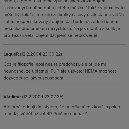
ranou, a proto testujeme způsob jak rozložit objem
stahovaných dat po dobu celého měsíce." takže v praxi by to
mělo být tak že, ten kdo za krátký časový úsek stahne větší /
zatím nespecifikovaný / objem dat bude následně během
několika dnů omezen na rychlosti. Na jak dlouho a kolik je
pro Tiscali větší objem dat jsem se nedozvěděl.
LaqueR
(12.2.2004 23:00:22)
Coz je filozofie lepsi nez ta predchozi, ale prijde mi
neunosne, ze uplatnuji FUP, ale uzivatel NEMA moznost
dozvedet se jakym zpusobem.
Vladimír
(12.2.2004 23:07:35)
Ale proč jednají tim stylem, že nejdřív něco zkouší a pak o
tom dají vědět uživateli? Proč ne naopak?