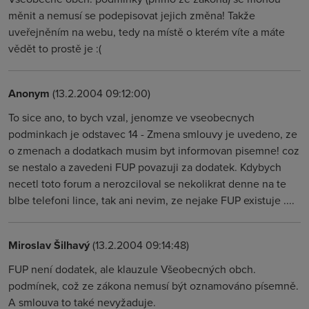
měnit a nemusí se podepisovat jejich změna! Takže
uveřejněním na webu, tedy na místě o kterém víte a máte
vědět to prostě je :(
Anonym
(13.2.2004 09:12:00)
To sice ano, to bych vzal, jenomze ve vseobecnych
podminkach je odstavec 14 - Zmena smlouvy je uvedeno, ze
o zmenach a dodatkach musim byt informovan pisemne! coz
se nestalo a zavedeni FUP povazuji za dodatek. Kdybych
necetl toto forum a nerozciloval se nekolikrat denne na te
blbe telefoni lince, tak ani nevim, ze nejake FUP existuje ....
Miroslav Šilhavý
(13.2.2004 09:14:48)
FUP není dodatek, ale klauzule Všeobecných obch.
podmínek, což ze zákona nemusí být oznamováno písemně.
A smlouva to také nevyžaduje.