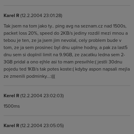
Karel R
(12.2.2004 23:01:28)
Tak jsem na tom jako ty.. ping avg na seznam.cz nad 1500s,
packet loss 20%, speed do 2KB/s jediny rozdil mezi mnou a
tebou je ten, ze ja jsem jim nevolal, cely problem bude v
tom, ze ja sem prosinec byl dnu uplne hodny, a pak za last5
dnu sem si doplnil limit na 9.9GB, ze zacatku ledna sem 2-
3GB pridal a ono ejhle asi to mam presvihle:( jestli 30dnu
pojedu ted 1KB/s tak potes koste:( kdyby aspon napsali mejla
ze zmenili podminky...:(((
Kerel R
(12.2.2004 23:02:03)
1500ms
Karel R
(12.2.2004 23:05:05)