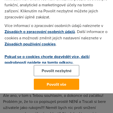
funkční, analytické a marketingové účely na tomto
Kdepak uplatky. CTU je statni organ. Telecom je pod spravou
zařízení. Kliknutím na Povolit nezbytné můžete jejich
statnich organu (onech znamych 51 procent). Co bys od
zpracování úplně zakázat.
tehle kombinace cekal?
Více informací o zpracování osobních údajů naleznete v
Zásadách o zpracování osobních údajů
. Další informace o
Salieri
(11.2.2004 21:12:31)
cookies a možnosti změnit jejich nastavení naleznete v
Zásadách používání cookies
.
Jak se říká: Vrána k vráně sedá :-)))
Pokud se o cookies chcete dozvědět více, další
LaqueR
(11.2.2004 21:45:29)
podrobnosti najdete na tomto odkazu.
((-:
Povolit nezbytné
Povolit vše
Miroslav Šilhavý
(12.2.2004 08:07:41)
Ale ano, v tom s Tebou souhlasím, a dokonce od začátku!
Problém je, že to co popisuješ prostě NENÍ a Tiscali si bere
uživatele jako rukojmí!!! Neměl bych nic proti snížení