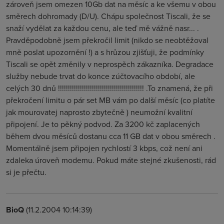
zároveň jsem omezen 10Gb dat na měsíc a ke všemu v obou
směrech dohromady (D/U). Chápu společnost Tiscali, že se
snaží vydělat za každou cenu, ale teď mě vážně nasr... .
Pravděpodobně jsem překročil limit (nikdo se neobtěžoval
mně poslat upozornění !) a s hrůzou zjišťuji, že podmínky
Tiscali se opět změnily v neprospěch zákazníka. Degradace
služby nebude trvat do konce zúčtovacího období, ale
celých 30 dnů !!!!!!!!!!!!!!!!!!!!!!!!!!!!!!!!!!!!!!!!!!! .To znamená, že při
překročení limitu o pár set MB vám po další měsíc (co platíte
jak mourovatej naprosto zbytečně ) neumožní kvalitní
připojení. Je to pěkný podvod. Za 3200 kč zaplacených
během dvou měsíců dostanu cca 11 GB dat v obou směrech .
Momentálně jsem připojen rychlostí 3 kbps, což není ani
zdaleka úroveň modemu. Pokud máte stejné zkušenosti, rád
si je přečtu.
BioQ
(11.2.2004 10:14:39)