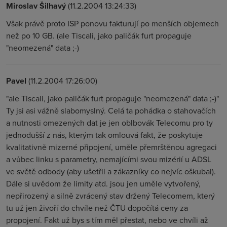
Miroslav Šilhavý
(11.2.2004 13:24:33)
Však právě proto ISP ponovu fakturují po menších objemech
než po 10 GB. (ale Tiscali, jako paličák furt propaguje
"neomezená" data ;-)
Pavel
(11.2.2004 17:26:00)
"ale Tiscali, jako paličák furt propaguje "neomezená" data ;-)"
Ty jsi asi vážně slabomyslný. Celá ta pohádka o stahovačích
a nutnosti omezených dat je jen oblbovák Telecomu pro ty
jednodušší z nás, kterým tak omlouvá fakt, že poskytuje
kvalitativně mizerné připojení, uměle přemrštěnou agregaci
a vůbec linku s parametry, nemajícími svou mizérií u ADSL
ve světě odbody (aby ušetřil a zákazníky co nejvíc oškubal).
Dále si uvědom že limity atd. jsou jen uměle vytvořený,
nepřirozený a silně zvrácený stav držený Telecomem, který
tu už jen živoří do chvíle než ČTU dopočítá ceny za
propojení. Fakt už bys s tím měl přestat, nebo ve chvíli až