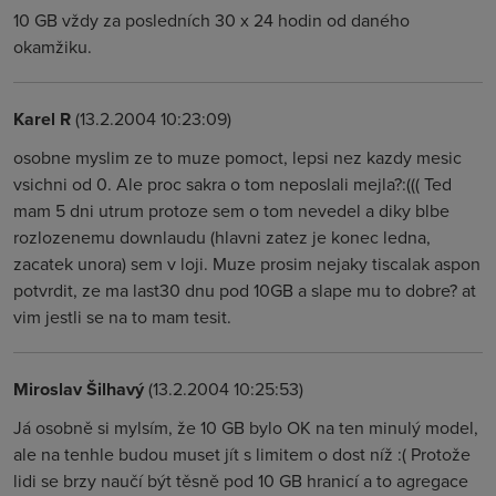
10 GB vždy za posledních 30 x 24 hodin od daného
okamžiku.
Karel R
(13.2.2004 10:23:09)
osobne myslim ze to muze pomoct, lepsi nez kazdy mesic
vsichni od 0. Ale proc sakra o tom neposlali mejla?:((( Ted
mam 5 dni utrum protoze sem o tom nevedel a diky blbe
rozlozenemu downlaudu (hlavni zatez je konec ledna,
zacatek unora) sem v loji. Muze prosim nejaky tiscalak aspon
potvrdit, ze ma last30 dnu pod 10GB a slape mu to dobre? at
vim jestli se na to mam tesit.
Miroslav Šilhavý
(13.2.2004 10:25:53)
Já osobně si mylsím, že 10 GB bylo OK na ten minulý model,
ale na tenhle budou muset jít s limitem o dost níž :( Protože
lidi se brzy naučí být těsně pod 10 GB hranicí a to agregace