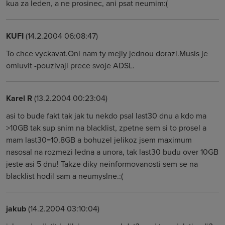
kua za leden, a ne prosinec, ani psat neumim:(
KUFI
(14.2.2004 06:08:47)
To chce vyckavat.Oni nam ty mejly jednou dorazi.Musis je
omluvit -pouzivaji prece svoje ADSL.
Karel R
(13.2.2004 00:23:04)
asi to bude fakt tak jak tu nekdo psal last30 dnu a kdo ma
>10GB tak sup snim na blacklist, zpetne sem si to prosel a
mam last30=10.8GB a bohuzel jelikoz jsem maximum
nasosal na rozmezi ledna a unora, tak last30 budu over 10GB
jeste asi 5 dnu! Takze diky neinformovanosti sem se na
blacklist hodil sam a neumyslne.:(
jakub
(14.2.2004 03:10:04)