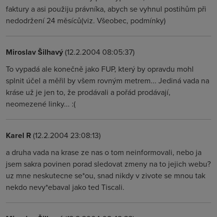
faktury a asi použiju právníka, abych se vyhnul postihům při
nedodržení 24 měsíců(viz. Všeobec, podmínky)
Miroslav Šilhavý
(12.2.2004 08:05:37)
To vypadá ale konečně jako FUP, který by opravdu mohl
splnit účel a měřil by všem rovným metrem... Jediná vada na
kráse už je jen to, že prodávali a pořád prodávají,
neomezené linky... :(
Karel R
(12.2.2004 23:08:13)
a druha vada na krase ze nas o tom neinformovali, nebo ja
jsem sakra povinen porad sledovat zmeny na to jejich webu?
uz mne neskutecne se*ou, snad nikdy v zivote se mnou tak
nekdo nevy*ebaval jako ted Tiscali.