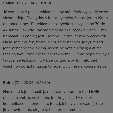
Salieri
(12.2.2004 23:15:02)
Já sem musel poslat reklamaci aby mě někdo vysvětlil co se
vlastně děje. Dva týdny v lednu rychlost 3kbps, jeden týden
dokonce 1kbps. Po reklamaci se rychlost navýšila od 70 do
420kbps. Jak kdy. Pak mě volal nějakej týpek z Tiscali (už si
nepamatuju jméno) jestli semnou jednal někdo o výpovědi.
Na to sem mu řek, že ne, ale rušit to nechcu. (když to teď
jede konečně tak jak má, aspoň po většinu času) a ať mě
radši vysvětlí proč mě to jelo tak pomalu. Jeho odpověď byla
taková, že testujou FUP a že od února by to mělo bejt
všechno vpořádku. Zatim to jede. Uvidíme na konci měsíce.
Patrik
(12.2.2004 23:17:40)
Hm, mate fajn starosti, ja nataham v prumeru tak 1,5 GB
mesicne, vubec nestahuju, jen hraju a surf + mail +
komunikace a stejne mi to jede jak tady vam vsem :) Sice
jiny provider, ale stejne je to ... no comment.