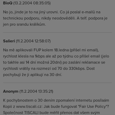
BioQ
(13.2.2004 08:35:05)
No jo, jinde je to na jiný urovni. Co já poslal e-mailů na
technickou podporu, nikdy neodověděli. A telf. podpora je
jen pro srandu králíkům.
Salieri
(11.2.2004 12:58:07)
Na mě aplikovali FUP kolem 18.ledna (přišel mi email),
rychlost klesla na 1kbps ale až po týdnu co přišel email (jelo
to takhle asi 14 dní možná 20dní) po zaslání reklamace se
rychlosti vrátily na rozmezí od 70 do 330kbps. Dost
pochybuji že ji aplikují na 30 dní.
Anonym
(11.2.2004 13:35:21)
K pochybnostem o 30 dením zpomalení internetu posílaám
Kopii z www.tiscali.cz: Jak bude fungovat "Fair Use Policy"?
Společnost TISCALI bude měřit přenos dat všem svým