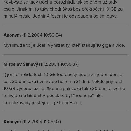
Kdybyste se tady trochu potozhlídl, tak se o tom už tady
psalo. Jinak mi to taky chodí 3kbs bez překročení 10 GB za
minulý měsíc. Jedniný řešení je odstoupení od smlouvy.
Anonym
(11.2.2004 10:53:54)
Myslím, že to je účel. Vyházet ty, kteří stahují 10 giga a více.
Miroslav Šilhavý
(11.2.2004 10:55:37)
:( jenže někdo těch 10 GB teoreticky udělá za jeden den, a
pak 30 dní čeká (tzn vyjde ho to na 31 dní). Někdo jiný těch
10 GB vyčerpá až za 29 dní a pak čeká také 30 dní, takže ho
to vyjde na 59 dní! V podstatě byl "hodnější", ale
penalizovaný je stejně... je to unFair. :(
Anonym
(11.2.2004 11:06:07)