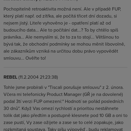
Pochopitelně retroaktivita možná není. Ale v případě FUP,
který platí např. od zítřka, ale počítá třicet dní dozadu, si
nejsem jistý. Liteře vyhověno je - opatření platí až od
budoucího data... Ale to počítání dat...? To by chtělo spíš
právníka... Ale nemyslím si, že to za to stojí... Většinou to
bývá tak, že obchodní podmínky se mohou měnit libovolně,
ale zákazníkům vzniká na určitou dobu právo vypovědět
smlouvu... Ověřte to!
REBEL
(11.2.2004 21:23:38)
Tohle jsme probírali v "Tiscali porušuje smlouvu" z 2. února.
Včera mi telefonicky Product Manager (GŘ je na dovolené)
podal 3tí verzi FUP omezení:" Hodnotí se pořád posledních
30 dnů". Když Vas omezí rychlostí a prioritou nestáhnete
tolik dat jako předtím a postupně klesnete pod 10 GB a oni to
zase pustí, Vy zase ožijete a zase se to celé zopakuje, jako
rozkmitaná soustava. Taky píšu výpověď , budu reklamovat