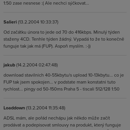
1:50 zase nesnese :( Ale nechci sýčkovat...
Salieri
(13.2.2004 10:33:37)
Od začátku února to jede od 70 do 416kbps. Minulý týden
staženy 4CD. Tenhle týden žádný. Vypadá to že to konečně
funguje tak jak má (FUP). Aspoň myslím. :-))
jakub
(14.2.2004 02:47:48)
download stavilnich 40-55kbytu/s upload 10-13kbytu... co je
FUP tak jsem spokojen... v podstate mam konstatni tuto
rychlost... pingy od 50-150ms Praha 5 - tiscali 512/128 1:50
Loaddown
(13.2.2004 11:35:48)
ADSL mám, ale pořád nechápu jak někdo může začít
prodávat a podepisovat smlouvy na produkt, který funguje