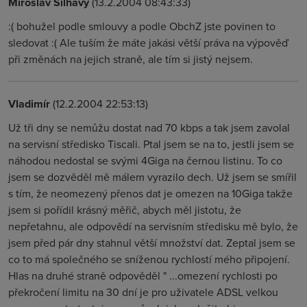
Miroslav Šilhavý
(13.2.2004 08:43:33)
:( bohužel podle smlouvy a podle ObchZ jste povinen to
sledovat :( Ale tuším že máte jakási větší práva na výpověď
při změnách na jejich straně, ale tím si jistý nejsem.
Vladimír
(12.2.2004 22:53:13)
Už tři dny se nemůžu dostat nad 70 kbps a tak jsem zavolal
na servisní středisko Tiscali. Ptal jsem se na to, jestli jsem se
náhodou nedostal se svými 4Giga na černou listinu. To co
jsem se dozvěděl mě málem vyrazilo dech. Už jsem se smířil
s tím, že neomezený přenos dat je omezen na 10Giga takže
jsem si pořídil krásný měřič, abych měl jistotu, že
nepřetahnu, ale odpovědí na servisním středisku mě bylo, že
jsem před pár dny stahnul větší množství dat. Zeptal jsem se
co to má společného se sníženou rychlostí mého připojení.
Hlas na druhé straně odpověděl " ...omezení rychlosti po
překročení limitu na 30 dní je pro uživatele ADSL velkou