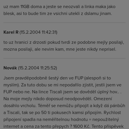
uz mam 11GB doma a jeste se neozvali a linka maka jako
blesk, asi to bude tim ze vsichni utekli z dslamu jinam.
Karel R
(15.2.2004 11:42:31)
to uz hranici z drzosti pokud tvrdi ze podobne mejly posilaji,
mozna posilaji, ale nevim kam, mne jeste nikdy neprisel.
Novák
(15.2.2004 11:25:52)
Jsem pravděpodobně šestý den ve FUP (alespoň si to
myslím). Za tuto dobu se mi nepodařilo zjistit, jestli jsem ve
FUP nebo ne. Na lince Tiscali jsem se dověděl úplný hov.. .
Na moje mejly nikdo doposud neodpověděl. Omezení
dosáhlo vrcholu. Téměř se nemůžu připojit a když dá pánbůh
a Tiscali, tak se po 50 ti pokusech kamsi připojím. Rychlost
připojení spadla na neměřitelnou hodnotu = nepoužitelný
internet a cena za tento přepych ? 1600 Kč. Tento příspěvek