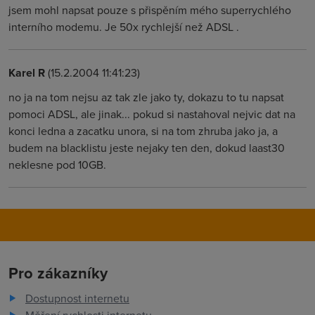
jsem mohl napsat pouze s přispěním mého superrychlého
interního modemu. Je 50x rychlejší než ADSL .
Karel R
(15.2.2004 11:41:23)
no ja na tom nejsu az tak zle jako ty, dokazu to tu napsat
pomoci ADSL, ale jinak... pokud si nastahoval nejvic dat na
konci ledna a zacatku unora, si na tom zhruba jako ja, a
budem na blacklistu jeste nejaky ten den, dokud laast30
neklesne pod 10GB.
Pro zákazníky
Dostupnost internetu