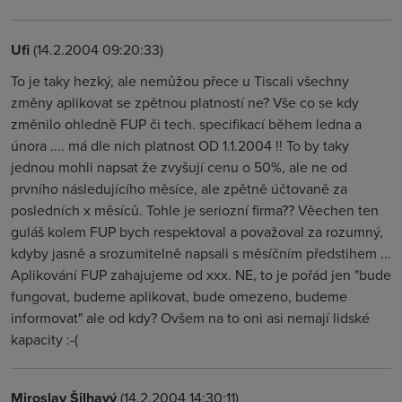
Ufi
(14.2.2004 09:20:33)
To je taky hezký, ale nemůžou přece u Tiscali všechny
změny aplikovat se zpětnou platností ne? Vše co se kdy
změnilo ohledně FUP či tech. specifikací během ledna a
února .... má dle nich platnost OD 1.1.2004 !! To by taky
jednou mohli napsat že zvyšují cenu o 50%, ale ne od
prvního následujícího měsíce, ale zpětně účtovaně za
posledních x měsíců. Tohle je seriozní firma?? Věechen ten
guláš kolem FUP bych respektoval a považoval za rozumný,
kdyby jasně a srozumitelně napsali s měsíčním předstihem ...
Aplikování FUP zahajujeme od xxx. NE, to je pořád jen "bude
fungovat, budeme aplikovat, bude omezeno, budeme
informovat" ale od kdy? Ovšem na to oni asi nemají lidské
kapacity :-(
Miroslav Šilhavý
(14.2.2004 14:30:11)