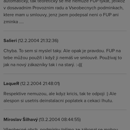
automaticky, tak teoreticky se me nemuze FUP tykat, jelikoz
v dosavadnim Provoznim radu a Vseobecnych podminkach,
ktere mam u smlouvy, jenz jsem podepsal neni o FUP ani
zminka ....
Salieri
(12.2.2004 21:32:36)
Chyba. To sem si myslel taky. Ale opak je pravdou. FUP na
tebe můžou použít i když ji nemáš ve smlouvě. Používaj to
jak na nový zákazníky tak i na starý. :-(((
LaqueR
(12.2.2004 21:48:01)
Respektive nemuzou, ale kdyz kricis, tak te odpoji :) Ale
alespon si usetris deinstalacni poplatek a cekaci lhutu.
Miroslav Šilhavý
(13.2.2004 08:44:55)
Všeobecné obch. podmínky (přímo ze zákona) se mohou