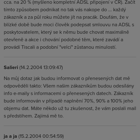
cca. na 20 % (myšleno kompletní ADSL připojení v ČR). Začít
tímto způsobem podnikat no tak vás nakope do ... každý
zákazník a za půl roku můžete jít na pracák. Doufám, že v
blízké době bude moci člověk podepsat smlouvu na ADSL s
poskytovatelem, který se k němu bude chovat maximálně
otevřeně a akce i chování podobné těm, které zavádí a
provádí Tiscali a podobní "velcí" zůstanou minulostí.
Salieri
(14.2.2004 13:09:47)
Na můj dotaz jak budou informovat o přenesených dat mě
odpověděli takto: Všem našim zákazníkům budou odesílány
info e-maily s informacemi o přenesených datech. Zákazník
bude informován v případě naplnění 70%, 90% a 100% jeho
objemu dat. Máte někdo už tu zkušenost, že vám poslali mail
s předstihem. Zajímá mě to.
ja a ja
(15.2.2004 00:54:59)