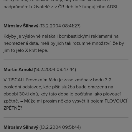
nadprůměrní uživatelé z v ČR debilně fungujícího ADSL.
Miroslav Šilhavý
(13.2.2004 08:41:27)
Kdyby je výslovně nelákali bombastickými reklamami na
neomezená data, měli by jich tak rozumné množství, že by
jim to jelo X krát lépe.
Martin Arnold
(13.2.2004 09:47:44)
V TISCALI Provozním řádu je zase změna v bodu 3.2,
poslední odstavec, kde píší: služba bude omezena na
období 30-ti dnů, kdy tato doba je počítána jako plovoucí
zpětně. – Může mi prosím někdo vysvětlit pojem PLOVOUCÍ
ZPĚTNĚ?
Miroslav Šilhavý
(13.2.2004 09:51:44)