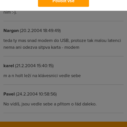
Povolit vše
200 ns? To je bomba. Takový ping si nechám libit. Hned du k
nim :-).
Nargon
(20.2.2004 18:49:49)
teda ty mas snad modem do USB, protoze tak malou latenci
nema ani odezva sitpva karta - modem
karel
(21.2.2004 15:40:15)
m a n holt leží na klávesnici vedle sebe
Pavel
(24.2.2004 10:58:56)
No vídíš, jsou vedle sebe a přitom o řád daleko.