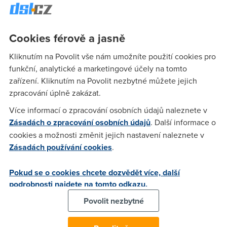
pro GTS ale co tady poslední dobou čtu tak fakt nevím
Cookies férově a jasně
The_Chosen
(18.2.2004 18:16:04)
Kliknutím na Povolit vše nám umožníte použití cookies pro
Mam od spinetu 1024/256 a posledni dobou je to stejny asi
funkční, analytické a marketingové účely na tomto
jako u ostatnich ISP od te zminovane predminule nedele se
zařízení. Kliknutím na Povolit nezbytné můžete jejich
to pekne po...kazilo rychlost tak okolo 100-200kbit a pingy
zpracování úplně zakázat.
na seznam pres 150.Skoda do ty doby to behalo na 800kbit s
Více informací o zpracování osobních údajů naleznete v
pingem nepresahujicim 40.Snad se to zlepsi
Zásadách o zpracování osobních údajů
. Další informace o
cookies a možnosti změnit jejich nastavení naleznete v
Karel
(19.2.2004 22:10:14)
Zásadách používání cookies
.
Od dnešního rána nastala změna: z průměru kolem 450kbps
Pokud se o cookies chcete dozvědět více, další
pokles na 20 až 80 kbps a to po celý den. Katastrofa. Ping
podrobnosti najdete na tomto odkazu.
kamkoli přes 200ns.
Povolit nezbytné
BioQ
(20.2.2004 08:02:14)