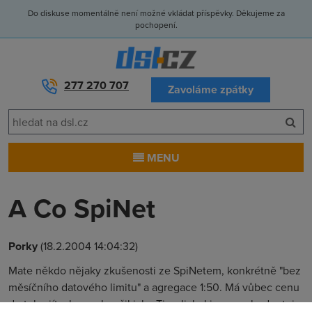
Do diskuse momentálně není možné vkládat příspěvky. Děkujeme za
pochopení.
277 270 707
Zavoláme zpátky
MENU
A Co SpiNet
Porky
(18.2.2004 14:04:32)
Mate někdo nějaky zkušenosti ze SpiNetem, konkrétně "bez
měsíčního datového limitu" a agregace 1:50. Má vůbec cenu
do toho jít, aby neskončil jako Tiscali, byl jsem rozhodnutej