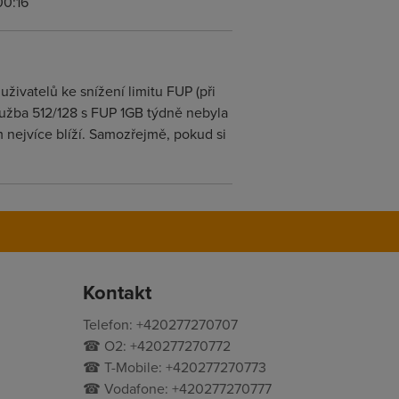
00:16
živatelů ke snížení limitu FUP (při
Služba 512/128 s FUP 1GB týdně nebyla
 nejvíce blíží. Samozřejmě, pokud si
Kontakt
Telefon: +420277270707
☎ O2: +420277270772
☎ T-Mobile: +420277270773
☎ Vodafone: +420277270777