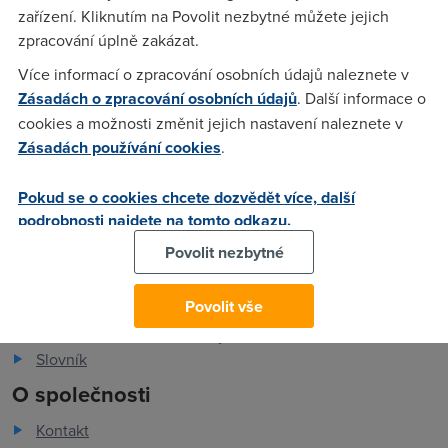
zařízení. Kliknutím na Povolit nezbytné můžete jejich
Adin
(9.3.2004 12:37:18)
zpracování úplně zakázat.
Více informací o zpracování osobních údajů naleznete v
Zni to krasne, ale aby se o tom dalo uvazovat, musite bydlet
Zásadách o zpracování osobních údajů
. Další informace o
na Praze 1,2 nebo v Ostrave.
cookies a možnosti změnit jejich nastavení naleznete v
Zásadách používání cookies
.
Pokud se o cookies chcete dozvědět více, další
podrobnosti najdete na tomto odkazu.
Pro zákazníky
Povolit nezbytné
Dostupnost internetu
Povolit vše
Měření rychlosti internetu
FAQ - často kladené otázky
Slovník
O společnosti
Kontakt