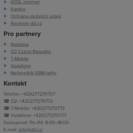
ADSL Internet
Kariéra
Ochrana osobních údajů
Recenze dsl.cz
Pro partnery
Reklama
O2 Czech Republic
T-Mobile
Vodafone
Nejlevnější GSM tarify
Kontakt
Telefon: +420277270707
☎ O2: +420277270772
☎ T-Mobile: +420277270773
☎ Vodafone: +420277270777
Dostupnost: Po–Pá: 8:00–18:00
E-mail:
info@dsl.cz