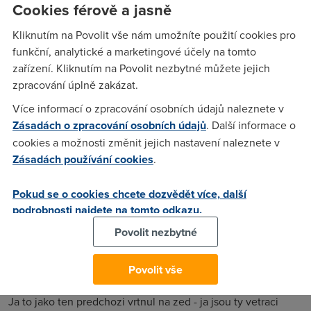
Cookies férově a jasně
Tak jsem dnes v reklamaci dostal misto G664T pozooor
Kliknutím na Povolit vše nám umožníte použití cookies pro
G684T! A lidi ONO TO NEPISKA!!! Takze radim postizenym
funkční, analytické a marketingové účely na tomto
co to maj v zaruce bezet spachat vymenu :)
zařízení. Kliknutím na Povolit nezbytné můžete jejich
zpracování úplně zakázat.
Anonym
(2.2.2007 01:04:41)
Více informací o zpracování osobních údajů naleznete v
Zásadách o zpracování osobních údajů
. Další informace o
lol
cookies a možnosti změnit jejich nastavení naleznete v
Zásadách používání cookies
.
1woko
(2.2.2007 01:26:18)
Pokud se o cookies chcete dozvědět více, další
Dobrá zpráva, stačí zmršit upgrade firmware a dojdu si taky
podrobnosti najdete na tomto odkazu.
pro novej... Jen mi vadí, že není stojací, musím vymyslet
místo na ležáka...
Povolit nezbytné
Povolit vše
Snehulak
(2.2.2007 10:26:58)
Ja to jako ten predchozi vrtnul na zed - ja jsou ty vetraci