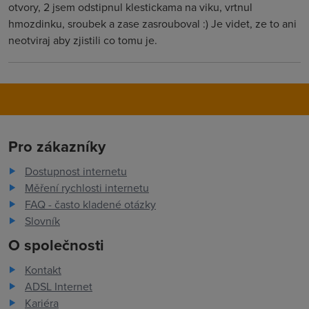
otvory, 2 jsem odstipnul klestickama na viku, vrtnul
hmozdinku, sroubek a zase zasrouboval :) Je videt, ze to ani
neotviraj aby zjistili co tomu je.
Pro zákazníky
Dostupnost internetu
Měření rychlosti internetu
FAQ - často kladené otázky
Slovník
O společnosti
Kontakt
ADSL Internet
Kariéra