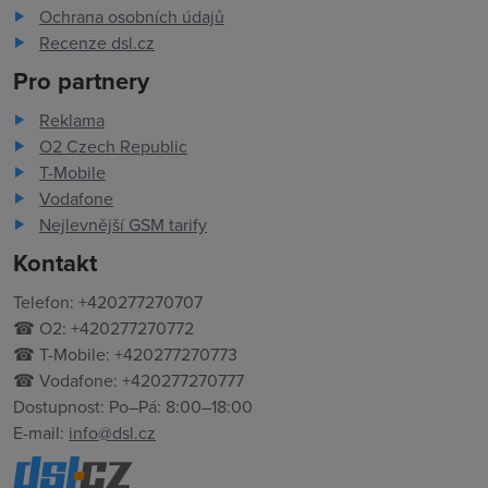
Ochrana osobních údajů
Recenze dsl.cz
Pro partnery
Reklama
O2 Czech Republic
T-Mobile
Vodafone
Nejlevnější GSM tarify
Kontakt
Telefon: +420277270707
☎ O2: +420277270772
☎ T-Mobile: +420277270773
☎ Vodafone: +420277270777
Dostupnost: Po–Pá: 8:00–18:00
E-mail:
info@dsl.cz