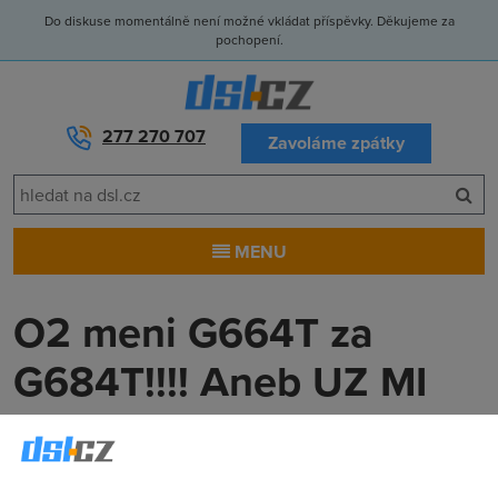
Do diskuse momentálně není možné vkládat příspěvky. Děkujeme za
pochopení.
277 270 707
Zavoláme zpátky
MENU
O2 meni G664T za
G684T!!!! Aneb UZ MI
TO NEPISKA!!!
CIJOML
(1.2.2007 19:49:12)