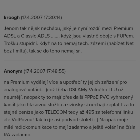
kroogh
(17.4.2007 17:30:14)
Jenom tak nějak nechápu, jaký je nyní rozdíl mezi Premium
ADSL a Classic ADLS ......, když jsou vlastně oboje s FUPem.
Trošku stupidní. Když na to nemaj tech. zázemí (nabízet Net
bez limitu), tak se do toho nemaj sr..
Anonym
(17.4.2007 17:48:55)
na Premium vydělají více a upotřebí ty jejich zařízení pro
analogové volání... (což třeba DSLAMy Volného LLU už
neumějí, naopak ty to mají přes další PPPoE PVC vyhrazený
kanál jako hlasovou službu a svinsky si nechají zaplatit za to
stejné peníze jako TELECOM tedy až 495 za telefonní linku
ale VoIPovou! Tak to je asi podvod století :-) Naopak moje
milé radiokomunikace to mají zadarmo a ještě volání na čísla
RA zadarmo.