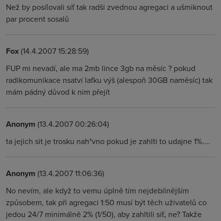
Než by posílovali síť tak radši zvednou agregaci a ušmiknout
par procent sosalů
Fox
(14.4.2007 15:28:59)
FUP mi nevadí, ale ma 2mb lince 3gb na měsíc ? pokud
radikomunikace nsatví laťku výš (alespoň 30GB naměsíc) tak
mám pádný důvod k nim přejít
Anonym
(13.4.2007 00:26:04)
ta jejich sit je trosku nah*vno pokud je zahlti to udajne 1%....
Anonym
(13.4.2007 11:06:36)
No nevím, ale když to vemu úplně tím nejdebilnějším
způsobem, tak při agregaci 1:50 musí být těch uživatelů co
jedou 24/7 minimálně 2% (1/50), aby zahltili síť, ne? Takže