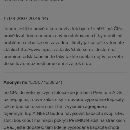
T
(17.4.2007 20:49:44)
Jenon jestli to právě nikdo neví a řek bych že 50% má ČRa
právě kvuli tomu neomezenýmu stahovaní a ti by mohli mít
problém a nebo časem zavedou i limity jak se píše v tomhle
článku http://www.lupa.cz/clanky/stalo-se-uz-doslo-i-na-
premium-adsl/ kabeláři to taky takhle udělali nejřív jen věta
do smluv o možnosti omezení a za rok i fup
Anonym
(18.4.2007 15:38:24)
no CRa do vetsiny svych lokaci kde jim bezi Premium ADSL
uz neprijimaji nove zakazniky z duvodu vyprodane kapacity,
takze bud se to snazi resit tim zvysenim agregace a
tajemnym fup A NEBO budou navysovat kapacitu svoji site..
staci kouknout ma mapu pokryti PREMIUM adsl na strankach
CRa.. jeste dodatek, tam kde je vyprodana kapacita chodi