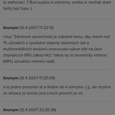
to stahovaci..? Bud pujdou k volnemu, anebo si nechaji stare
tarify bez fupu :)
Anonym
(12.4.2007 17:22:13)
cituji "Záměrem společnosti je zabránit tomu, aby méně než
1% uživatelů s vysokými objemy stažených dat a
multimediálních souborů omezovalo výkon sítě na úkor
zbývajících 99% zákazníků." takze by to teoreticky vetsine
(99%) uzivatelu nemelo vadit
Anonym
(12.4.2007 17:25:09)
a to jedno procento at si klidne de k volnymu :) jj, ale myslim
ze situace je trochu jina a tech procent je vic
Anonym
(12.4.2007 22:20:36)