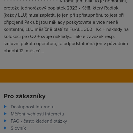
************************************* K tomu jen tolik, to je nemorální,
protože jednorázový poplatek 2323,- Kč!!!, který Radiok.
(každý LLU) musí zaplatit, je jen při zpřístupnění, to jest při
připojení! Pak už jsou náklady poskytovatele více méně
kontantní, LLU měsíčně platí za FuALL 360,- Kč + náklady na
kolokaci pro O2 + svoje náklady... Takže závazek resp.
smluvní pokuta operátora, je odpodstatněná jen v původním
období 12. měsíců...
Pro zákazníky
Dostupnost internetu
Měření rychlosti internetu
FAQ - často kladené otázky
Slovník