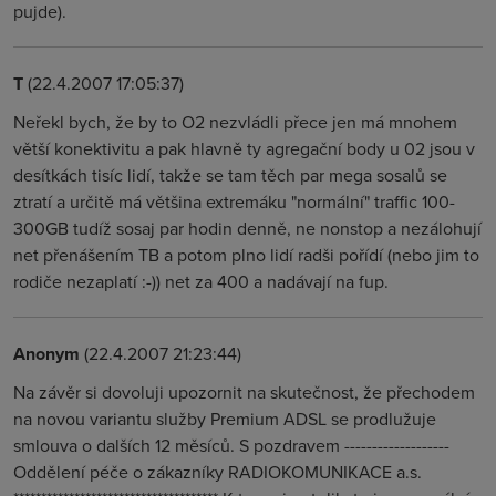
pujde).
T
(22.4.2007 17:05:37)
Neřekl bych, že by to O2 nezvládli přece jen má mnohem
větší konektivitu a pak hlavně ty agregační body u 02 jsou v
desítkách tisíc lidí, takže se tam těch par mega sosalů se
ztratí a určitě má většina extremáku "normální" traffic 100-
300GB tudíž sosaj par hodin denně, ne nonstop a nezálohují
net přenášením TB a potom plno lidí radši pořídí (nebo jim to
rodiče nezaplatí :-)) net za 400 a nadávají na fup.
Anonym
(22.4.2007 21:23:44)
Na závěr si dovoluji upozornit na skutečnost, že přechodem
na novou variantu služby Premium ADSL se prodlužuje
smlouva o dalších 12 měsíců. S pozdravem -------------------
Oddělení péče o zákazníky RADIOKOMUNIKACE a.s.