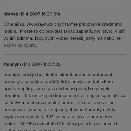
obrbaz
(18.4.2007 16:20:39)
Chudáčku, www.fayn.cz obyč tarif je principově kreditního
mobilu. Prostě to co provoláš tak to zaplatíš, nic navíc. V síťi
volání zdarma. Tady bych vubec neřešil jestly má nebo ne
VOIP i volný atd.
Anonym
(17.4.2007 18:07:28)
premium adsl je bez limitu, akorat budou monitorovat
prenosy a napriklad top500 lidi s nejvyssim traffickem
upozornej dopisem a pak nasledne pokud se clovek
nepolepsi tak omezej do konce mesice.. nejake special cisla
kolik GB muzem maximalne prenest za mesic se asi ani
nedozvime (mozna tak nejake priblizne hodnoty nekdy
vyplavou na povrch) 99% uzivatelu, no ale berme to vic
realne - 90-95% uzivatelu CRa ktery pojedou na novejch
tarifech se nema ceho obavat