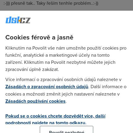
:-))) přesně tak.. Taky řeším tenhle problém..:-))
Anonym
(17.4.2007 08:22:47)
České radiokomunikace současně přijaly opatření, která
Cookies férově a jasně
ještě lépe zajistí vysokou ochranu zákaznických služeb.
Záměrem společnosti je zabránit tomu, aby méně než 1 %
Kliknutím na Povolit vše nám umožníte použití cookies pro
uživatelů s vysokými objemy stažených dat a
funkční, analytické a marketingové účely na tomto
multimediálních souborů omezovalo výkon sítě na úkor
zařízení. Kliknutím na Povolit nezbytné můžete jejich
zbývajících 99 % zákazníků Českých radiokomunikací. Tyto
zpracování úplně zakázat.
kroky bylo nezbytné učinit, pokud společnost chtěla
Více informací o zpracování osobních údajů naleznete v
nabídnout vyšší rychlosti bez zvýšení ceny. „To znamená, že
Zásadách o zpracování osobních údajů
. Další informace o
budeme schopni našim klientům ochránit stabilní výkon
cookies a možnosti změnit jejich nastavení naleznete v
sítě,“ vysvětlil Ian McKenzie. Uživatelům, kteří přesáhnou
Zásadách používání cookies
.
stanovený objem stahovaných dat, bude pouze dočasně
omezena rychlost připojení. I tito klienti si však budou moci
Pokud se o cookies chcete dozvědět více, další
nadále prohlížet webové stránky či používat e-mail. Za
podrobnosti najdete na tomto odkazu.
překročení limitu stahování si České radiokomunikace
Povolit nezbytné
nebudou účtovat žádné poplatky. „Naše ADSL služby tak i