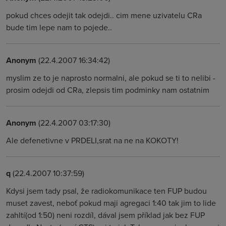
pokud chces odejit tak odejdi.. cim mene uzivatelu CRa
bude tim lepe nam to pojede..
Anonym
(22.4.2007 16:34:42)
myslim ze to je naprosto normalni, ale pokud se ti to nelibi -
prosim odejdi od CRa, zlepsis tim podminky nam ostatnim
Anonym
(22.4.2007 03:17:30)
Ale defenetivne v PRDELI,srat na ne na KOKOTY!
q
(22.4.2007 10:37:59)
Kdysi jsem tady psal, že radiokomunikace ten FUP budou
muset zavest, neboť pokud maji agregaci 1:40 tak jim to lide
zahltí(od 1:50) neni rozdíl, dával jsem příklad jak bez FUP