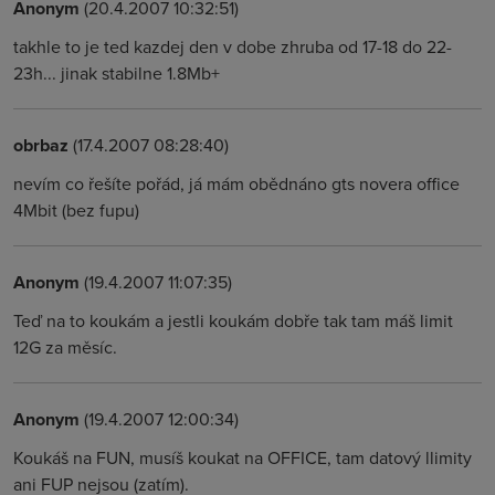
Anonym
(20.4.2007 10:32:51)
takhle to je ted kazdej den v dobe zhruba od 17-18 do 22-
23h... jinak stabilne 1.8Mb+
obrbaz
(17.4.2007 08:28:40)
nevím co řešíte pořád, já mám obědnáno gts novera office
4Mbit (bez fupu)
Anonym
(19.4.2007 11:07:35)
Teď na to koukám a jestli koukám dobře tak tam máš limit
12G za měsíc.
Anonym
(19.4.2007 12:00:34)
Koukáš na FUN, musíš koukat na OFFICE, tam datový llimity
ani FUP nejsou (zatím).