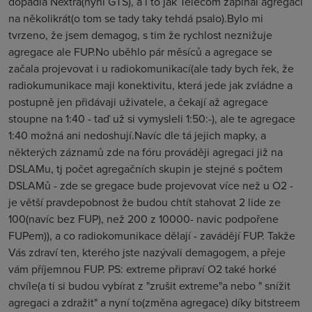
dopadla Nextra(nyní GTS), a i to jak Telecom zapinal agregaci
na několikrát(o tom se tady taky tehdá psalo).Bylo mi
tvrzeno, že jsem demagog, s tim že rychlost neznižuje
agregace ale FUP.No uběhlo pár měsíců a agregace se
začala projevovat i u radiokomunikací(ale tady bych řek, že
radiokumunikace maji konektivitu, která jede jak zvládne a
postupně jen přidávaji uživatele, a čekají až agregace
stoupne na 1:40 - taď už si vymysleli 1:50:-), ale te agregace
1:40 možná ani nedoshují.Navíc dle tá jejich mapky, a
některých záznamů zde na fóru prováději agregaci již na
DSLAMu, tj počet agregačních skupin je stejné s počtem
DSLAMů - zde se gregace bude projevovat více než u O2 -
je větší pravdepobnost že budou chtít stahovat 2 lide ze
100(navíc bez FUP), než 200 z 10000- navic podpořene
FUPem)), a co radiokomunikace dělají - zavádějí FUP. Takže
Vás zdraví ten, kterého jste nazývali demagogem, a přeje
vám příjemnou FUP. PS: extreme připraví O2 také horké
chvíle(a ti si budou vybírat z "zrušit extreme"a nebo " snížit
agregaci a zdražit" a nyní to(změna agregace) díky bitstreem