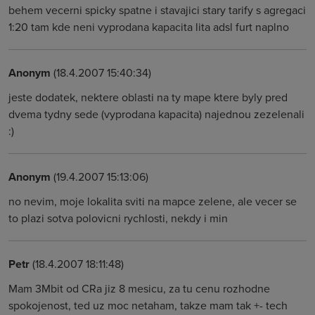
behem vecerni spicky spatne i stavajici stary tarify s agregaci
1:20 tam kde neni vyprodana kapacita lita adsl furt naplno
Anonym
(18.4.2007 15:40:34)
jeste dodatek, nektere oblasti na ty mape ktere byly pred
dvema tydny sede (vyprodana kapacita) najednou zezelenali
:)
Anonym
(19.4.2007 15:13:06)
no nevim, moje lokalita sviti na mapce zelene, ale vecer se
to plazi sotva polovicni rychlosti, nekdy i min
Petr
(18.4.2007 18:11:48)
Mam 3Mbit od CRa jiz 8 mesicu, za tu cenu rozhodne
spokojenost, ted uz moc netaham, takze mam tak +- tech