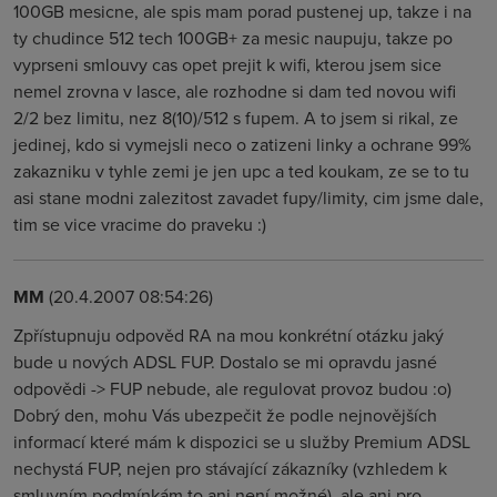
100GB mesicne, ale spis mam porad pustenej up, takze i na
ty chudince 512 tech 100GB+ za mesic naupuju, takze po
vyprseni smlouvy cas opet prejit k wifi, kterou jsem sice
nemel zrovna v lasce, ale rozhodne si dam ted novou wifi
2/2 bez limitu, nez 8(10)/512 s fupem. A to jsem si rikal, ze
jedinej, kdo si vymejsli neco o zatizeni linky a ochrane 99%
zakazniku v tyhle zemi je jen upc a ted koukam, ze se to tu
asi stane modni zalezitost zavadet fupy/limity, cim jsme dale,
tim se vice vracime do praveku :)
MM
(20.4.2007 08:54:26)
Zpřístupnuju odpověd RA na mou konkrétní otázku jaký
bude u nových ADSL FUP. Dostalo se mi opravdu jasné
odpovědi -> FUP nebude, ale regulovat provoz budou :o)
Dobrý den, mohu Vás ubezpečit že podle nejnovějších
informací které mám k dispozici se u služby Premium ADSL
nechystá FUP, nejen pro stávající zákazníky (vzhledem k
smluvním podmínkám to ani není možné), ale ani pro