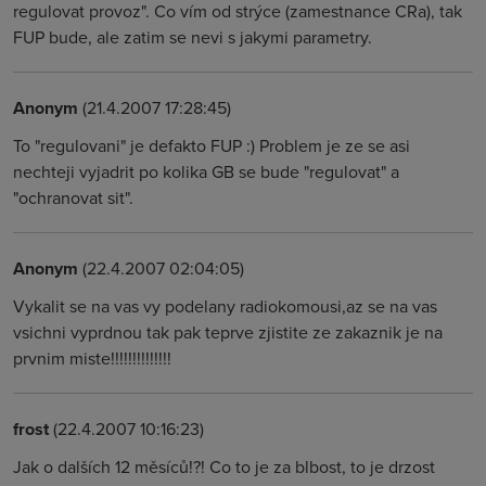
regulovat provoz". Co vím od strýce (zamestnance CRa), tak
FUP bude, ale zatim se nevi s jakymi parametry.
Anonym
(21.4.2007 17:28:45)
To "regulovani" je defakto FUP :) Problem je ze se asi
nechteji vyjadrit po kolika GB se bude "regulovat" a
"ochranovat sit".
Anonym
(22.4.2007 02:04:05)
Vykalit se na vas vy podelany radiokomousi,az se na vas
vsichni vyprdnou tak pak teprve zjistite ze zakaznik je na
prvnim miste!!!!!!!!!!!!!!
frost
(22.4.2007 10:16:23)
Jak o dalších 12 měsíců!?! Co to je za blbost, to je drzost